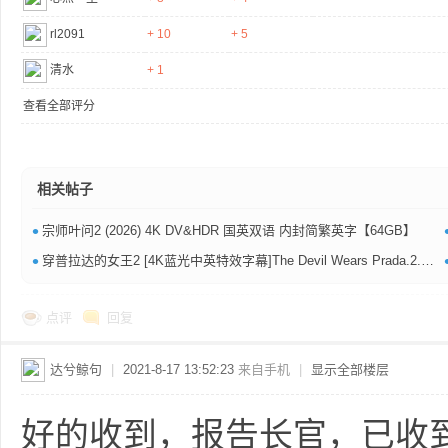
rl2091
+ 10
+ 5
清水
+ 1
查看全部评分
相关帖子
•
宗师叶问2‎ (2026) 4K DV&HDR 国英双语 内封简繁英字【64GB】
•
穿普拉达的女王2 [4K蓝光中英特效字幕]The Devil Wears Prada.2.2026.BD2160P.X265.10Bit.AC3.DDP5.1.English&Mandarin.CHS-ENG.JKYY[11G]
点评
回复
达兮鲸句
|
2021-8-17 13:52:23
来自手机
|
显示全部楼层
好的收到，报告长官，已收