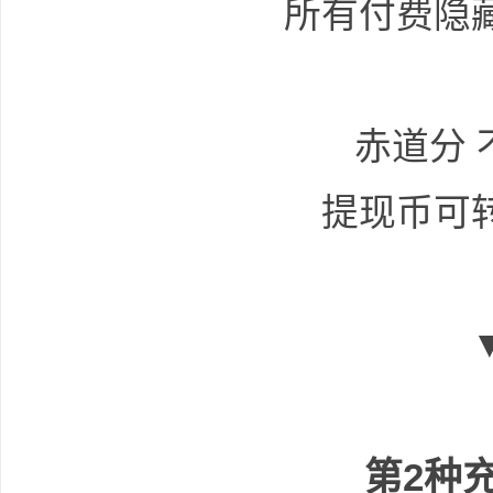
所有付费隐
共
赤道分 
提现币可
享
第2种
发