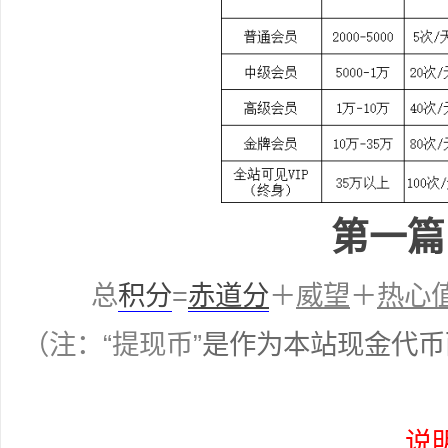
36
5
第一篇
总
积分
=
赤道分
＋
威望
＋
热心值
（注：“
提现币
”
是作为本站现金代币
论
说