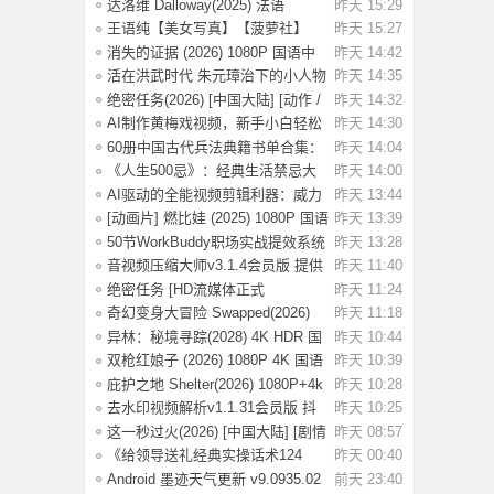
国语中
达洛维 Dalloway(2025) 法语
昨天 15:29
1080P 【3.2G
王语纯【美女写真】【菠萝社】
昨天 15:27
【51P】
消失的证据 (2026) 1080P 国语中
昨天 14:42
字 [1.09G]
活在洪武时代 朱元璋治下的小人物
昨天 14:35
命运
绝密任务(2026) [中国大陆] [动作 /
昨天 14:32
战争 /
AI制作黄梅戏视频，新手小白轻松
昨天 14:30
赚取收益
60册中国古代兵法典籍书单合集：
昨天 14:04
绝版古代兵
《人生500忌》：经典生活禁忌大
昨天 14:00
全
AI驱动的全能视频剪辑利器：威力
昨天 13:44
导演v24.6.
[动画片] 燃比娃 (2025) 1080P 国语
昨天 13:39
中字 [0
50节WorkBuddy职场实战提效系统
昨天 13:28
课：掌握效
音视频压缩大师v3.1.4会员版 提供
昨天 11:40
高效的音
绝密任务 [HD流媒体正式
昨天 11:24
版]Operation.Black
奇幻变身大冒险 Swapped(2026)
昨天 11:18
[1080P] [中
异林：秘境寻踪(2028) 4K HDR 国
昨天 10:44
语中字【1.
双枪红娘子 (2026) 1080P 4K 国语
昨天 10:39
中字 [1.7
庇护之地 Shelter(2026) 1080P+4k
昨天 10:28
中英双字
去水印视频解析v1.1.31会员版 抖
昨天 10:25
音等平台无
这一秒过火(2026) [中国大陆] [剧情
昨天 08:57
/ 爱情
《给领导送礼经典实操话术124
昨天 00:40
条》：不踩红
Android 墨迹天气更新 v9.0935.02
前天 23:40