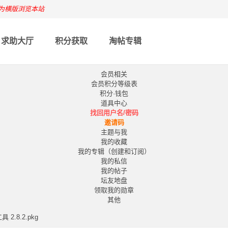
为横版浏览本站
求助大厅
积分获取
淘帖专辑
会员相关
会员积分等级表
积分·钱包
道具中心
找回用户名/密码
邀请码
主题与我
我的收藏
我的专辑（创建和订阅）
我的私信
我的帖子
坛友地盘
领取我的勋章
其他
2.8.2.pkg