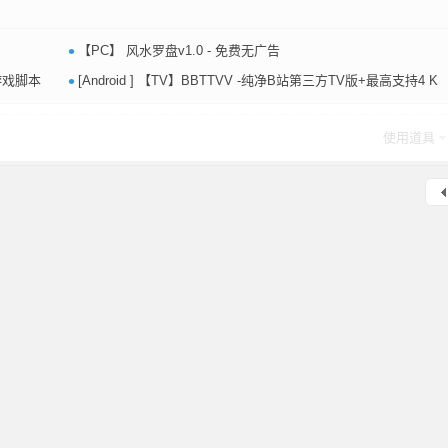
•
【PC】 风水罗盘v1.0 - 免费无广告
•
+游戏脚本
[Android ] 【TV】BBTTVV -纯净B站第三方TV版+最高支持4 K
使用道具