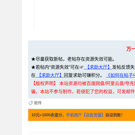
万
坛
★尽量获取新帖，老帖存在资源失效可能。
★若帖内“资源失效”可在☞
【求助大厅】
发帖反馈失
在
【求助大厅】
回复求助可赚积分。
《如何在帖子中
【版权声明】 本站资源均被百度网盘/阿里云盘/
骗，本站不参与制作，若侵犯了您的权益，可发邮件至：li
软件
-
10元=1000赤道分，
手机用户【点此充值】
自动到账！