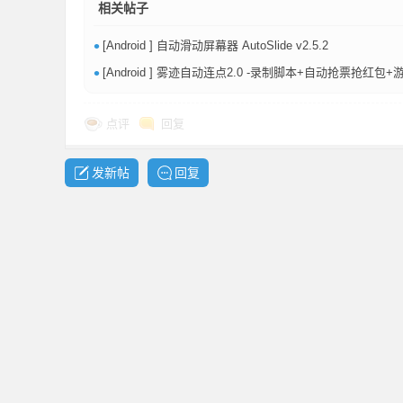
相关帖子
•
[Android ] 自动滑动屏幕器 AutoSlide v2.5.2
•
[Android ] 雾迹自动连点2.0 -录制脚本+自动抢票抢红包
网
点评
回复
发新帖
回复
盘