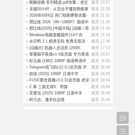
去广告解
图解经典 系列精选.pdf合集：老庄
前天 22:57
易经 风
关键20小时：从完全不懂到熟练掌
前天 22:30
握一门新技
2026年8月6日 热门短剧更新合集-
前天 21:31
海量热门
燃比娃.2026（4K+1080P）国语中
前天 21:26
字.首部宣纸
燃比娃(2025) [中国大陆] [动画 / 奇
前天 21:24
幻 /
Windows电脑宝藏插件114个合
前天 21:19
集，按功能分类
水印鸭 2.1 超清无码 免费无限次
前天 17:36
试了好多
[动画片] 机器人总动员 (2008)
前天 17:13
1080P 国配
零基础学英语v1.4会员版 专为英语
前天 16:57
初学者设
彩云曲 (1982) 1080P 国语粤语中
前天 16:53
字 [2.49G]
Telegram纸飞机v12.9.2会员版 开
前天 16:36
放注册了
前线 (2025) 1080P 日语中字
前天 16:25
[1.74G]
FUSE聚合直播v3.0.31会员版 虎牙
前天 16:04
斗鱼抖音快
Z 真·三国无双8：帝国
前天 15:58
_Build.20984287 官
花便当 (2025) 1080P 日语中字
前天 15:49
[1.83G]
阿凡达：潘多拉边境
前天 15:43
Build.22429549（Avata