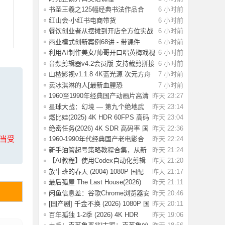
书圣王羲之125幅经典书法作品合
6 小时前
集：书法学
红山会-小红书电商带货
6 小时前
餐饮创业者从摆摊到开店全方位实战
6 小时前
课程：10
商业模式创新案例68讲 - 带课件
6 小时前
利用AI制作美女/帅哥开口唱黄梅戏视
6 小时前
频，流
音频剪辑器v4.2会员版 支持裁剪拼接
6 小时前
混音变
山楂影视v1.1.8 4K蓝光源 次元方舟
7 小时前
动漫v1.
卖冰淇淋的人[最新血腥恐
7 小时前
怖]Ice.Cream.Man.
1960至1990年经典国产动画片高清
昨天 23:27
大合集【6.
星球大战：幻境 — 第九个绝地武
昨天 23:14
士 4K HDR
燃比娃(2025) 4K HDR 60FPS 高码
昨天 23:04
国语中字
绝密任务(2026) 4K SDR 高码率 国
昨天 22:36
语中字【2
上当受
1960-1990年代经典国产老电影合
昨天 22:24
集 高清修复
新手油管起号策略教程合集，从新
昨天 21:24
手入门到精
【AI教程】使用Codex自动化剪辑
昨天 21:20
AI短视频，A
放牛班的春天 (2004) 1080P 国配
昨天 21:17
国语法语
最后孤屋 The Last House(2026)
昨天 21:11
[英国 / 法
闲鱼信息差：谷歌Chrome浏览器安
昨天 20:46
装包（附教
[国产剧] 千金不换 (2026) 1080P 国
昨天 20:11
语中字
百年孤独 1-2季 (2026) 4K HDR
昨天 19:06
1080P 内