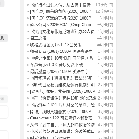
量emoji
《好诗不过近人情：从古诗里看诗
10 分钟前
人风骨》套
[国产剧] 隐秘的角落 (2020) 1080P
12 分钟前
国语中
[国产剧] 沉默的真相 (2020) 1080P
半小时前
国语中
砍木公司 v20260807（Chop Chop
半小时前
Inc.）免安
《实用文秘写作速成培训》办公人员
半小时前
必备技能
君王之塔
半小时前
Build.24596638（Sovereign Tower
嗨格式抠图大师v1.7.3会员版
半小时前
整蛊专家 (1991) 1080P 国语粤语中
1 小时前
字 [3.32
《经史传家》10套40册 国学经典 教
1 小时前
养圣经
冬瓜音乐v1.0.9 音乐免费下载
1 小时前
最后孤屋 (2026) 1080P 英语中字
1 小时前
[4.44G]
《南怀瑾老庄精讲系列》套装共5册
1 小时前
儒释道诸
《明代国家权力结构及运行机制》明
2 小时前
代政治生
[动画片] 你好，爱美丽 (2025) 1080P
2 小时前
国配
《群书治要译注》套装10册 治道思想
2 小时前
集大成
《后资本主义生活》财富的意义、经
3 小时前
济的未来
[韩剧] 我的荒糖恋爱 (2026) 1080P
3 小时前
韩语中
CuteNotes v122 可爱笔记本和整理,
3 小时前
解锁高级
从量子到宇宙：北师大赵峥教授的物
4 小时前
理课
小米老师英语口语精讲：突破美式口
5 小时前
语思维
时光企鹅开口英语课程
5 小时前