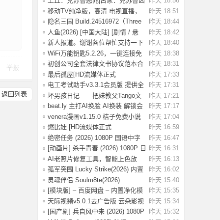
土丘：克苏鲁恶兆|古冢：克苏鲁凶
昨天 18:56
兆 Build.
移动TV纯净版，高清 电视直播，
昨天 18:51
极速版！
隐名三国 Build.24516972（Three
昨天 18:44
Kingdoms
人鱼(2026) [中国大陆] [剧情 / 悬
昨天 18:42
疑] 汉语
新人报道。谢谢各位帮忙支持一下
昨天 18:40
WiFi万能钥匙5.2.26，一键连接免
昨天 18:38
费WiFi，解
初创公司全套法律文书协议范本合
昨天 18:31
举报
同模板合集
最后孤屋[HD流媒体正式
昨天 17:33
版]The.Last.House.2
电工考试助手v3.3.1会员版 提供全
昨天 17:31
返回列表
面的学习
坏男孩日记——把妹教父Tango文
昨天 17:21
集.pdf，当
beat.ly 主打AI换脸 AI换装 解锁会
昨天 17:17
员版
venera漫画v1.15.0 桔子免费小说
昨天 17:04
v1.1.8书
燃比娃 [HD流媒体正式
昨天 16:59
版]A.Story.About.Fir
绝密任务 (2026) 1080P 国语中字
昨天 16:47
[0.8G]
[动画片] 杀手青春 (2026) 1080P 日
昨天 16:31
语中字
AI老照片修复工具，智能上色放
昨天 16:13
大，一键还原
孤军突围 Lucky Strike(2026) 内置
昨天 16:02
简英 4K
灵魂伴侣 Soulm8te(2026)
昨天 15:40
【4K.DV.HDR】【
[模块版] – 百度网盘 – 内置净化模
昨天 15:35
块 –
天际视频v5.0.1去广告版 云朵影视
昨天 15:34
v1.9.0去
[国产剧] 兵自风中来 (2026) 1080P
昨天 15:32