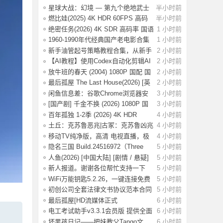
大合集【6.
星球大战：幻境 — 第九个绝地武士
半小时前
4K HDR
燃比娃(2025) 4K HDR 60FPS 高码
半小时前
国语中字
绝密任务(2026) 4K SDR 高码率 国语
1 小时前
中字【2
1960-1990年代经典国产老电影合集
1 小时前
高清修复
新手油管起号策略教程合集，从新手
2 小时前
入门到精
【AI教程】使用Codex自动化剪辑AI
2 小时前
短视频，A
放牛班的春天 (2004) 1080P 国配 国
2 小时前
语法语
最后孤屋 The Last House(2026) [英
2 小时前
国 / 法
闲鱼信息差：谷歌Chrome浏览器安
3 小时前
装包（附教
[国产剧] 千金不换 (2026) 1080P 国
3 小时前
语中字
百年孤独 1-2季 (2026) 4K HDR
4 小时前
1080P 内
土丘：克苏鲁恶兆|古冢：克苏鲁凶兆
4 小时前
Build.
移动TV纯净版，高清 电视直播，极
4 小时前
速版！
隐名三国 Build.24516972（Three
5 小时前
Kingdoms
人鱼(2026) [中国大陆] [剧情 / 悬疑]
5 小时前
汉语
新人报道。谢谢各位帮忙支持一下
5 小时前
WiFi万能钥匙5.2.26，一键连接免费
5 小时前
WiFi，解
初创公司全套法律文书协议范本合同
5 小时前
模板合集
最后孤屋[HD流媒体正式
6 小时前
版]The.Last.House.2
电工考试助手v3.3.1会员版 提供全面
6 小时前
的学习
坏男孩日记——把妹教父Tango文
6 小时前