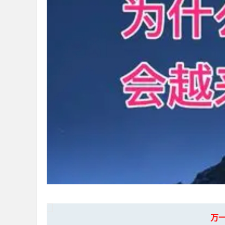
36
5
论
万