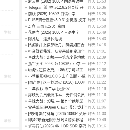
初学者设
彩云曲 (1982) 1080P 国语粤语中
昨天 16:53
字 [2.49G]
Telegram纸飞机v12.9.2会员版 开
昨天 16:36
放注册了
前线 (2025) 1080P 日语中字
昨天 16:25
[1.74G]
FUSE聚合直播v3.0.31会员版 虎牙
昨天 16:04
斗鱼抖音快
Z 真·三国无双8：帝国
昨天 15:58
_Build.20984287 官
举报
花便当 (2025) 1080P 日语中字
昨天 15:49
[1.83G]
阿凡达：潘多拉边境
昨天 15:43
Build.22429549（Avata
[动画片] 上伊那牡丹，醉姿如百合
昨天 14:18
(2026) 1
抖音赚钱秘笈，从零基础到变现全
昨天 14:01
解析[40.4G
星球大战：幻境——第九个绝地武
昨天 12:39
士.2026（4
孤军突围.2026（+1080P）中字.一
昨天 12:12
名军官冲出
tg绕过短信收费，+86终于可以正
昨天 12:06
常登录了
小苹果影视v1.0.0.6 去广告版 小草
昨天 11:39
举报
影视v2.5
[国产剧] 这一秒过火 (2026) 1080P
昨天 11:22
国语中
百年孤独 第二季 [更新07
昨天 11:19
集]2026.HD1080P.X
剪映免会员最高版本，无任何会员
昨天 11:16
按钮，免会
星球大战：幻境 — 第九个绝地武
昨天 11:07
士 (2026)
零基础玩转Open Claw：养只“龙虾”
昨天 11:06
当助理
[美剧] 斯特林角 (2026) 1080P 英语
昨天 11:00
中字 (
即梦2最新无限积分闲鱼购买教程
昨天 10:49
举报
斩毒行动(2026) 4K HDR.SDR 高码
昨天 10:16