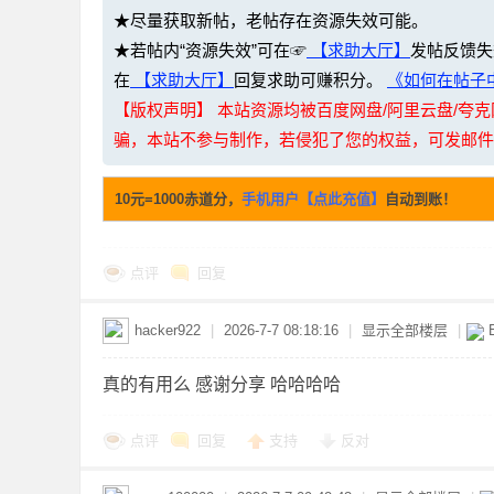
★尽量获取新帖，老帖存在资源失效可能。
★若帖内“资源失效”可在☞
【求助大厅】
发帖反馈失
在
【求助大厅】
回复求助可赚积分。
《如何在帖子中
【版权声明】 本站资源均被百度网盘/阿里云盘/
骗，本站不参与制作，若侵犯了您的权益，可发邮件至：li
坛
10元=1000赤道分，
手机用户【点此充值】
自动到账！
点评
回复
hacker922
|
2026-7-7 08:18:16
|
显示全部楼层
|
真的有用么 感谢分享 哈哈哈哈
-
点评
回复
支持
反对