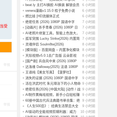
集.pdf，当
beat.ly 主打AI换脸 AI换装 解锁会员
6 小时前
版
venera漫画v1.15.0 桔子免费小说
6 小时前
v1.1.8书
燃比娃 [HD流媒体正式
6 小时前
版]A.Story.About.Fir
绝密任务 (2026) 1080P 国语中字
7 小时前
上当受
[0.8G]
[动画片] 杀手青春 (2026) 1080P 日
7 小时前
语中字
AI老照片修复工具，智能上色放大，
7 小时前
一键还原
孤军突围 Lucky Strike(2026) 内置简
7 小时前
英 4K
灵魂伴侣 Soulm8te(2026)
8 小时前
【4K.DV.HDR】【
[模块版] – 百度网盘 – 内置净化模块
8 小时前
–
天际视频v5.0.1去广告版 云朵影视
8 小时前
v1.9.0去
[国产剧] 兵自风中来 (2026) 1080P
8 小时前
举报
国语中
达洛维 Dalloway(2025) 法语 1080P
8 小时前
【3.2G
王语纯【美女写真】【菠萝社】
8 小时前
【51P】
消失的证据 (2026) 1080P 国语中字
9 小时前
[1.09G]
活在洪武时代 朱元璋治下的小人物命
9 小时前
运
绝密任务(2026) [中国大陆] [动作 / 战
9 小时前
争 /
AI制作黄梅戏视频，新手小白轻松赚
9 小时前
取收益
60册中国古代兵法典籍书单合集：绝
9 小时前
举报
版古代兵
《人生500忌》：经典生活禁忌大全
9 小时前
AI驱动的全能视频剪辑利器：威力
10 小时前
导演v24.6.