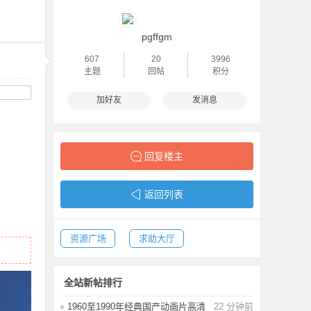
pgffgm
607
20
3996
主题
回帖
积分
加好友
发消息
回复楼主
返回列表
资源广场
求助大厅
全站新帖排行
1960至1990年经典国产动画片高清
22 分钟前