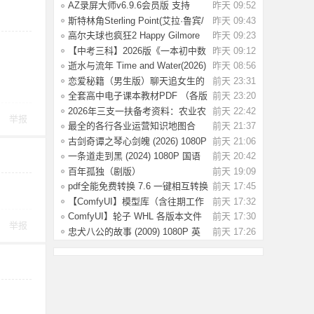
率 【国语
AZ录屏大师v6.9.6会员版 支持
昨天 09:52
1080P/60fps
斯特林角Sterling Point(艾拉·鲁宾/
昨天 09:43
艾米丽
高尔夫球也疯狂2 Happy Gilmore
昨天 09:23
2(2025) WE
【中考三科】2026版《一本初中数
昨天 09:12
理化公式定
逝水与流年 Time and Water(2026)
昨天 08:56
【简繁英
恋爱秘籍（男生版）聊天追女生的
前天 23:31
话术技巧，
全套高中电子课本教材PDF （各版
前天 23:20
本齐全）【
2026年三支一扶备考资料：农业农
前天 22:42
举报
村知识考前
最全的各行各业运营知识地图合
前天 21:37
集，运营人案
古剑奇谭之琴心剑魄 (2026) 1080P
前天 21:06
国语中字
一条道走到黑 (2024) 1080P 国语
前天 20:42
中字 [1.35
百年孤独（剧版）
前天 19:09
S02.2026（4K+1080P）中字
pdf全能免费转换 7.6 一键相互转换
前天 17:45
【ComfyUI】模型库（含往期工作
前天 17:32
流模型）
ComfyUI】轮子 WHL 各版本文件
前天 17:30
举报
忠犬八公的故事 (2009) 1080P 英
前天 17:26
语中字 [2.