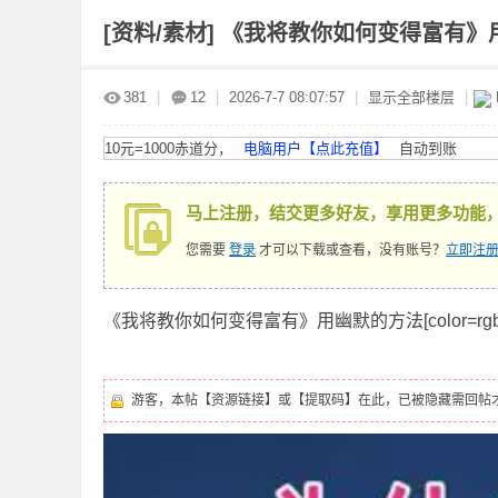
[资料/素材]
《我将教你如何变得富有》
赤
»
›
›
›
381
|
12
|
2026-7-7 08:07:57
|
显示全部楼层
|
10元=1000赤道分，
电脑用户【点此充值】
自动到账
马上注册，结交更多好友，享用更多功能
您需要
登录
才可以下载或查看，没有账号？
立即注册
道
《我将教你如何变得富有》用幽默的方法[color=rgba(0, 0
游客，本帖【资源链接】或【提取码】在此，已被隐藏需回帖