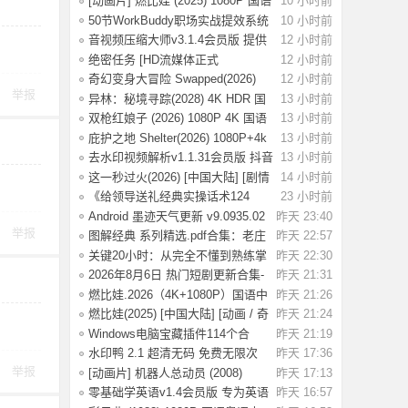
[动画片] 燃比娃 (2025) 1080P 国语
10 小时前
中字 [0
50节WorkBuddy职场实战提效系统
10 小时前
课：掌握效
音视频压缩大师v3.1.4会员版 提供
12 小时前
高效的音
绝密任务 [HD流媒体正式
12 小时前
版]Operation.Black
奇幻变身大冒险 Swapped(2026)
12 小时前
举报
[1080P] [中
异林：秘境寻踪(2028) 4K HDR 国
13 小时前
语中字【1.
双枪红娘子 (2026) 1080P 4K 国语
13 小时前
中字 [1.7
庇护之地 Shelter(2026) 1080P+4k
13 小时前
中英双字
去水印视频解析v1.1.31会员版 抖音
13 小时前
等平台无
这一秒过火(2026) [中国大陆] [剧情
14 小时前
/ 爱情
《给领导送礼经典实操话术124
23 小时前
条》：不踩红
Android 墨迹天气更新 v9.0935.02
昨天 23:40
举报
去广告解
图解经典 系列精选.pdf合集：老庄
昨天 22:57
易经 风
关键20小时：从完全不懂到熟练掌
昨天 22:30
握一门新技
2026年8月6日 热门短剧更新合集-
昨天 21:31
海量热门
燃比娃.2026（4K+1080P）国语中
昨天 21:26
字.首部宣纸
燃比娃(2025) [中国大陆] [动画 / 奇
昨天 21:24
幻 /
Windows电脑宝藏插件114个合
昨天 21:19
集，按功能分类
水印鸭 2.1 超清无码 免费无限次
昨天 17:36
试了好多
举报
[动画片] 机器人总动员 (2008)
昨天 17:13
1080P 国配
零基础学英语v1.4会员版 专为英语
昨天 16:57