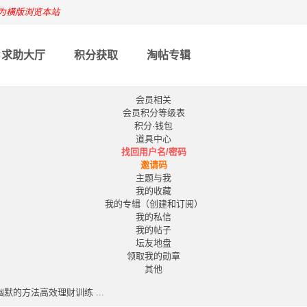
为横版浏览本站
求助大厅
积分获取
淘帖专辑
会员相关
会员积分等级表
积分·钱包
道具中心
找回用户名/密码
邀请码
主题与我
我的收藏
我的专辑（创建和订阅）
我的私信
我的帖子
坛友地盘
领取我的勋章
其他
的方法高效理财训练 ...