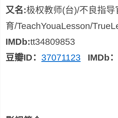
又名:
极权教师(台)/不良指导
育/TeachYouaLesson/TrueL
IMDb:
tt34809853
坛
豆瓣ID：
37071123
IMDb
-