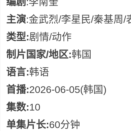
编剧
:李南奎
36
主演
:金武烈/李星民/秦基周/
类型:
剧情/动作
制片国家/地区:
韩国
5
语言:
韩语
首播:
2026-06-05(韩国)
集数:
10
单集片长:
60分钟
论