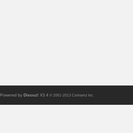
普
Powered by
Discuz!
X3.4
© 2001-2013 Comsenz Inc.
通