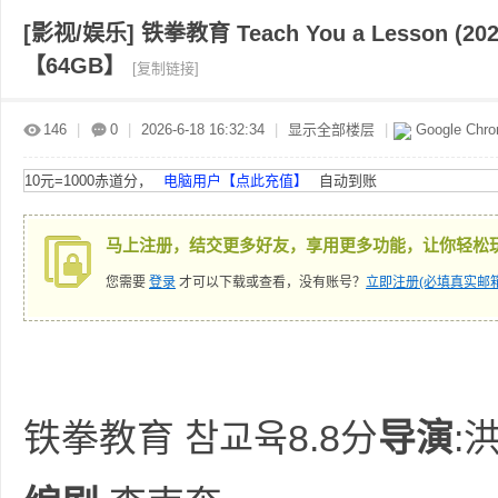
[影视/娱乐]
铁拳教育 Teach You a Lesson 
【64GB】
[复制链接]
赤
»
›
›
›
146
|
0
|
2026-6-18 16:32:34
|
显示全部楼层
|
Google Chr
10元=1000赤道分，
电脑用户【点此充值】
自动到账
马上注册，结交更多好友，享用更多功能，让你轻松
您需要
登录
才可以下载或查看，没有账号？
立即注册(必填真实邮箱
道
铁拳教育 참교육8.8分
导演
: