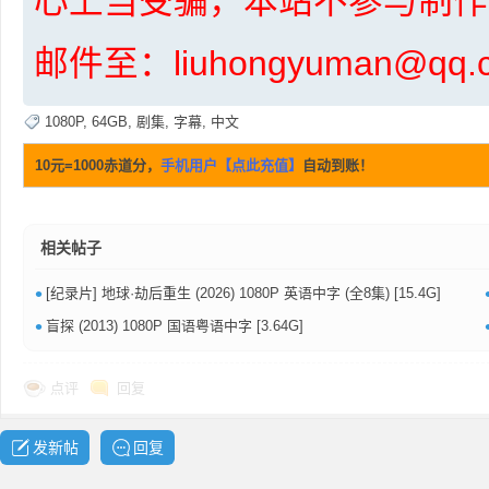
心上当受骗，本站不参与制作
邮件至：liuhongyuman@q
1080P
,
64GB
,
剧集
,
字幕
,
中文
10元=1000赤道分，
手机用户【点此充值】
自动到账！
布
相关帖子
•
[纪录片] 地球·劫后重生 (2026) 1080P 英语中字 (全8集) [15.4G]
•
盲探 (2013) 1080P 国语粤语中字 [3.64G]
点评
回复
、
发新帖
回复