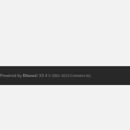
布
Powered by
Discuz!
X3.4
© 2001-2013 Comsenz Inc.
、