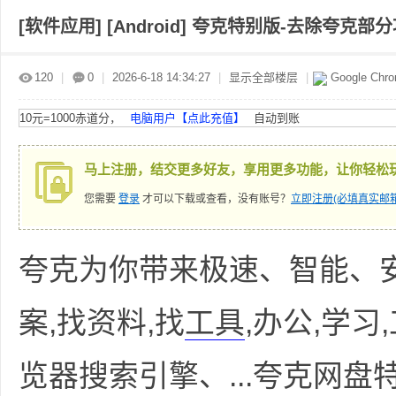
[软件应用]
[Android] 夸克特别版-去除夸克部
赤
»
›
›
›
120
|
0
|
2026-6-18 14:34:27
|
显示全部楼层
|
Google Chr
10元=1000赤道分，
电脑用户【点此充值】
自动到账
马上注册，结交更多好友，享用更多功能，让你轻松
您需要
登录
才可以下载或查看，没有账号？
立即注册(必填真实邮箱
道
夸克为你带来极速、智能、
案,找资料,找
工具
,办公,学
览器搜索引擎、...夸克网盘