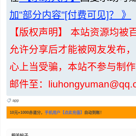
加"部分内容"[付费可见]？ 》
资
【版权声明】 本站资源均被百
允许分享后才能被网友发布，
心上当受骗，本站不参与制作
邮件至：liuhongyuman@q
源
app
10元=1000赤道分，
手机用户【点此充值】
自动到账！
相关帖子