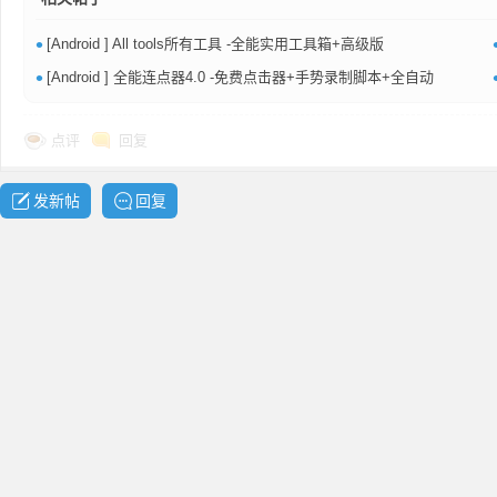
共
•
[Android ] All tools所有工具 -全能实用工具箱+高级版
•
[Android ] 全能连点器4.0 -免费点击器+手势录制脚本+全自动
点评
回复
发新帖
回复
享
发