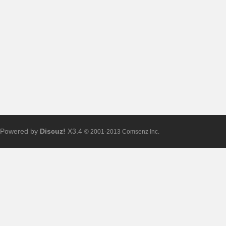
布
Powered by
Discuz!
X3.4
© 2001-2013 Comsenz Inc.
、