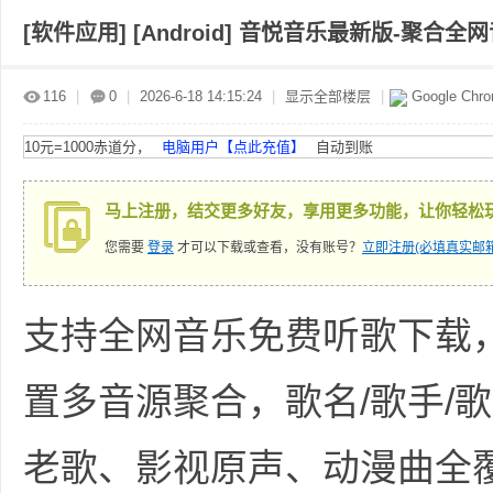
[软件应用]
[Android] 音悦音乐最新版-聚合全
赤
»
›
›
›
116
|
0
|
2026-6-18 14:15:24
|
显示全部楼层
|
Google Chr
10元=1000赤道分，
电脑用户【点此充值】
自动到账
马上注册，结交更多好友，享用更多功能，让你轻松
您需要
登录
才可以下载或查看，没有账号？
立即注册(必填真实邮箱
道
支持全网音乐免费听歌下载
置多音源聚合，歌名/歌手/
老歌、影视原声、动漫曲全