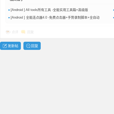
共
•
[Android ] All tools所有工具 -全能实用工具箱+高级版
•
[Android ] 全能连点器4.0 -免费点击器+手势录制脚本+全自动
点评
回复
发新帖
回复
享
发