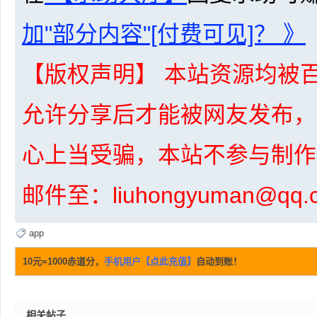
加"部分内容"[付费可见]？ 》
资
【版权声明】 本站资源均被百
允许分享后才能被网友发布，
心上当受骗，本站不参与制作
邮件至：liuhongyuman@q
源
app
10元=1000赤道分，
手机用户【点此充值】
自动到账！
相关帖子