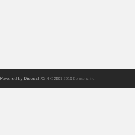
布
Powered by
Discuz!
X3.4
© 2001-2013 Comsenz Inc.
、