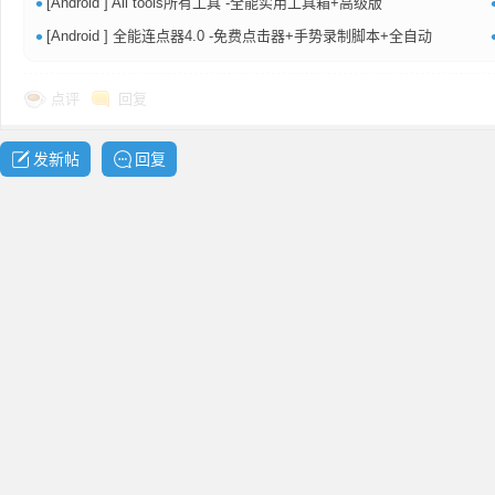
•
[Android ] All tools所有工具 -全能实用工具箱+高级版
共
•
[Android ] 全能连点器4.0 -免费点击器+手势录制脚本+全自动
点评
回复
发新帖
回复
享
发