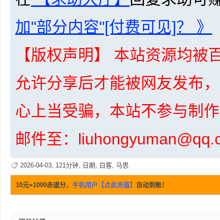
加"部分内容"[付费可见]？ 》
【版权声明】 本站资源均被百
网
允许分享后才能被网友发布，
心上当受骗，本站不参与制作
邮件至：liuhongyuman@q
盘
2026-04-03
,
121分钟
,
日期
,
白客
,
马思
10元=1000赤道分，
手机用户【点此充值】
自动到账！