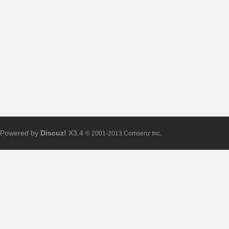
布
Powered by
Discuz!
X3.4
© 2001-2013 Comsenz Inc.
、