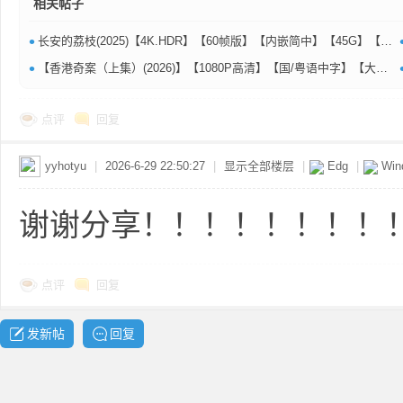
相关帖子
•
长安的荔枝(2025)【4K.HDR】【60帧版】【内嵌简中】【45G】【大鹏/白客】·
资
•
【香港奇案（上集）(2026)】【1080P高清】【国/粤语中字】【大陆：剧情 / 犯罪】【上映日期: 2026-07-10(中国大陆)】【片长:69分钟】【主演: 蔡洁 / 王浩信】【0.9G】
点评
回复
yyhotyu
|
2026-6-29 22:50:27
|
显示全部楼层
|
Edg
|
Win
谢谢分享！！！！！！！！
源
点评
回复
发新帖
回复