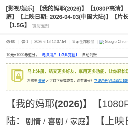
[影视/娱乐]
【我的妈耶(2026)】【1080P高清
庭】【上映日期: 2026-04-03(中国大陆)】【片长
赤
»
›
›
›
【1.5G】
[复制链接]
90
|
1
|
2026-6-18 12:07:54
|
显示全部楼层
|
Google Chro
10元=1000赤道分，
电脑用户【点此充值】
自动到账
马上注册，结交更多好友，享用更多功能，让你轻松
道
您需要
登录
才可以下载或查看，没有账号？
立即注册(必填真实邮箱
【我的妈耶
(2026)
】【108
陆：
】【上映日期
剧情 / 喜剧 / 家庭