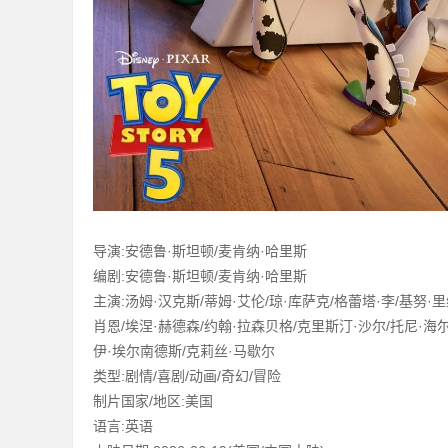
坛
导演:安德鲁·斯坦顿/麦肯纳·哈里斯
编剧:安德鲁·斯坦顿/麦肯纳·哈里斯
主演:汤姆·汉克斯/蒂姆·艾伦/琼·库萨克/格蕾塔·李/基努·
肖恩/埃涅·赫德森/约翰·拉森贝格/克里斯汀·沙尔/托尼·海尔
伊·埃尔南德斯/克莉丝·马歇尔
-
类型:剧情/喜剧/动画/奇幻/冒险
制片国家/地区:美国
语言:英语