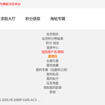
为横版浏览本站
求助大厅
积分获取
淘帖专辑
会员相关
会员积分等级表
积分·钱包
道具中心
找回用户名/密码
邀请码
主题与我
我的收藏
我的专辑（创建和订阅）
我的私信
我的帖子
坛友地盘
领取我的勋章
其他
026.HC1080P.X265.AC3. ...