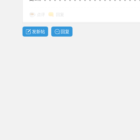
共
点评
回复
发新帖
回复
享
发