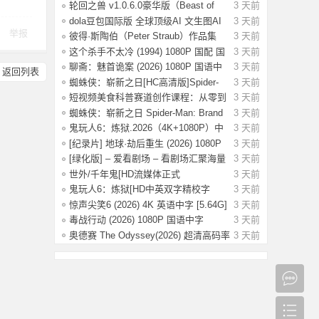
纸，海
轮回之兽 v1.0.6.0豪华版（Beast of
3 天前
Reinca
dola豆包国际版 全球顶级AI 文生图AI
3 天前
举报
视频
彼得·斯陶伯（Peter Straub）作品集
3 天前
这个杀手不太冷 (1994) 1080P 国配 国
3 天前
语英
聊斋：魅首诡案 (2026) 1080P 国语中
3 天前
返回列表
字 [1G
蜘蛛侠：崭新之日[HC高清版]Spider-
3 天前
Man.Bra
短视频美食科普赛道创作课程：从零到
3 天前
变现运
蜘蛛侠：崭新之日 Spider-Man: Brand
3 天前
New D
鬼玩人6：炼狱.2026（4K+1080P）中
3 天前
字.附系
[纪录片] 地球·劫后重生 (2026) 1080P
3 天前
英
[绿化版] – 爱看剧场 – 看剧场汇聚海量
3 天前
影
世外/千年鬼[HD流媒体正式
3 天前
版]Another.World
鬼玩人6：炼狱[HD中英双字精校字
3 天前
幕]Evil De
惊声尖笑6 (2026) 4K 英语中字 [5.64G]
3 天前
毒战行动 (2026) 1080P 国语中字
3 天前
[1.14G]
奥德赛 The Odyssey(2026) 超清高码率
3 天前
4K H