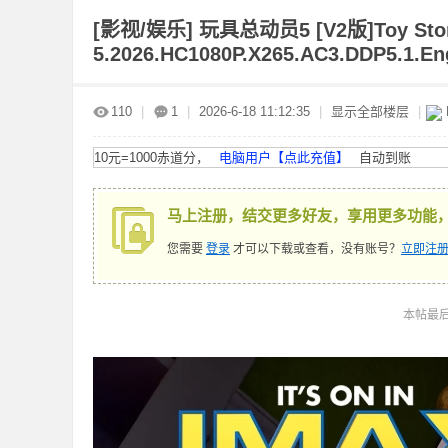
[影视/娱乐]
玩具总动员5 [V2版]Toy Sto
5.2026.HC1080P.X265.AC3.DDP5.1.E
赤
»
›
›
›
110
|
1
|
2026-6-18 11:12:35
|
显示全部楼层
|
10元=1000赤道分，
电脑用户【点此充值】
自动到账
马上注册，结交更多好友，享用更多功能
您需要
登录
才可以下载或查看，没有账号？
立即注册
道
本帖最后由 