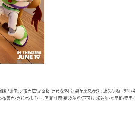
里维斯/谢尔比·拉巴拉/克雷格·罗宾森/柯南·奥布莱恩/安妮·波茨/邦妮·亨特/
/布莱克·克拉克/艾伦·卡明/斯佳丽·斯皮尔斯/迈可拉-米歇尔·哈里斯/罗里·