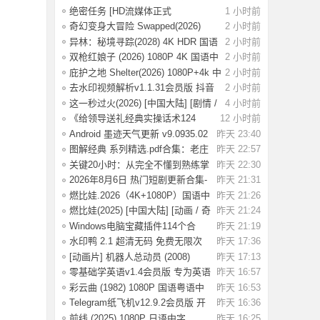
效的音
绝密任务 [HD流媒体正式
1 小时前
版]Operation.Black
奇幻变身大冒险 Swapped(2026)
2 小时前
[1080P] [中
异林：秘境寻踪(2028) 4K HDR 国语
2 小时前
中字【1.
双枪红娘子 (2026) 1080P 4K 国语中
2 小时前
字 [1.7
庇护之地 Shelter(2026) 1080P+4k 中
2 小时前
英双字
去水印视频解析v1.1.31会员版 抖音
2 小时前
等平台无
这一秒过火(2026) [中国大陆] [剧情 /
4 小时前
爱情
《给领导送礼经典实操话术124
12 小时前
条》：不踩红
Android 墨迹天气更新 v9.0935.02
昨天 23:40
去广告解
图解经典 系列精选.pdf合集：老庄
昨天 22:57
易经 风
关键20小时：从完全不懂到熟练掌
昨天 22:30
握一门新技
2026年8月6日 热门短剧更新合集-
昨天 21:31
海量热门
燃比娃.2026（4K+1080P）国语中
昨天 21:26
字.首部宣纸
燃比娃(2025) [中国大陆] [动画 / 奇
昨天 21:24
幻 /
Windows电脑宝藏插件114个合
昨天 21:19
集，按功能分类
水印鸭 2.1 超清无码 免费无限次
昨天 17:36
试了好多
[动画片] 机器人总动员 (2008)
昨天 17:13
1080P 国配
零基础学英语v1.4会员版 专为英语
昨天 16:57
初学者设
彩云曲 (1982) 1080P 国语粤语中
昨天 16:53
字 [2.49G]
Telegram纸飞机v12.9.2会员版 开
昨天 16:36
放注册了
前线 (2025) 1080P 日语中字
昨天 16:25