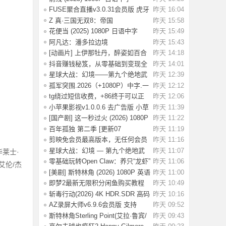
[1.74G]
FUSE聚合直播v3.0.31会员版 虎牙
昨天 16:04
斗鱼抖音快
Z 真·三国无双8：帝国
昨天 15:58
_Build.20984287 官
花便当 (2025) 1080P 日语中字
昨天 15:49
[1.83G]
阿凡达：潘多拉边境
昨天 15:43
Build.22429549（Avata
[动画片] 上伊那牡丹，醉姿如百合
昨天 14:18
(2026) 1
抖音赚钱秘笈，从零基础到变现全
昨天 14:01
解析[40.4G
星球大战：幻境——第九个绝地武
昨天 12:39
士.2026（4
孤军突围.2026（+1080P）中字.一
昨天 12:12
名军官冲出
tg绕过短信收费，+86终于可以正
昨天 12:06
常登录了
小苹果影视v1.0.0.6 去广告版 小草
昨天 11:39
影视v2.5
[国产剧] 这一秒过火 (2026) 1080P
昨天 11:22
国语中
百年孤独 第二季 [更新07
昨天 11:19
集]2026.HD1080P.X
剪映免会员最高版本，无任何会员
昨天 11:16
按钮，免会
星球大战：幻境 — 第九个绝地武
昨天 11:07
华莱士·
士 (2026)
零基础玩转Open Claw：养只“龙虾”
昨天 11:06
艾伦/杰
当助理
[美剧] 斯特林角 (2026) 1080P 英语
昨天 11:00
中字 (
即梦2最新无限积分闲鱼购买教程
昨天 10:49
斩毒行动(2026) 4K HDR.SDR 高码
昨天 10:16
率 【国语
AZ录屏大师v6.9.6会员版 支持
昨天 09:52
1080P/60fps
斯特林角Sterling Point(艾拉·鲁宾/
昨天 09:43
艾米丽