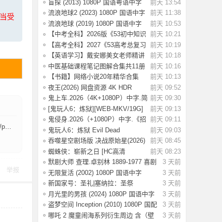
中字 [3.17
盲探 (2013) 1080P 国语粤语中字
前天 13:54
[3.64G]
流浪地球2 (2023) 1080P 国语中字
前天 11:38
上当受
[2.8G]
流浪地球 (2019) 1080P 国语中字
前天 10:53
[3.54G]
【中考全科】2026版《53初中知识
前天 10:21
清单》9科
【高考全科】2027《53高考总复习
前天 10:19
A版》9科全
【英语学习】戴安娜美女老师精讲
前天 10:18
《新概念英
中医基础课程笔记图解合集共11册
前天 10:16
【书籍】网络小说20年精华合集
前天 10:13
（都市、悬疑
夜王(2026) 网盘资源 4K HDR
前天 09:52
【6.2G] 国语/
鬼上车.2026（4K+1080P）中字.简
前天 09:30
单直白.生
[鬼玩人6：炼狱][WEB-MKV/19G]
前天 09:13
[英语/中文字
鬼侵身.2026（+1080P）中字.《招
前天 09:11
B]
魂》特效团
鬼玩人6：炼狱 Evil Dead
前天 09:03
Burn(2026) [4K S
吞噬星空剧场版 决战原始星(2026)
前天 08:45
【4K.SDR
蜘蛛侠：崭新之日 [HC高清
前天 08:23
版]Spider-Man: B
默剧大师 查理.卓别林 1889-1977 喜剧
3 天前
举报
电影
无限复活 (2002) 1080P 国语中字
3 天前
[3.29G]
新国家号：圣礼|塞纳拉：圣祭
3 天前
Build.244719
月光里的男孩 (2024) 1080P 国语中字
3 天前
[1.28
盗梦空间 Inception (2010) 1080P 国配
3 天前
国
哪吒 2 魔童闹海系列衍生周边 含（壁
3 天前