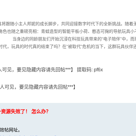
玩具将跟随小主人邦妮的成长脚步，共同迎接数字时代下的全新挑战。随着
角色也随之重磅亮相：青蛙造型的智能平板小荷、憨态可掬的导航玩具小
。 当身边的同龄朋友们开始沉浸在科技玩具带来的“电子陪伴”中，而
时代，玩具的时代真的结束了吗？在“被取代”危机的当下，这群玩具伙伴
见，要见隐藏内容请先回帖***】 提取码: pf6x
人可见，要见隐藏内容请先回帖***】
一资源失效了！ 怎么办？
效帖网址。