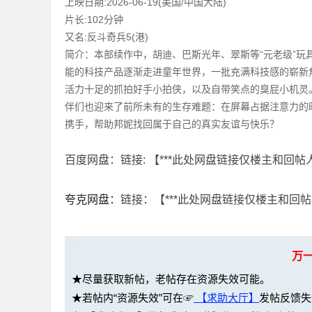
上映日期:2026-06-19(美国/中国大陆)
片长:102分钟
又名:反斗奇兵5(港)
简介：本部续作中，胡迪、巴斯光年、翠斯等“元老级”
能的科技产品逐渐走进童年世界，一批充满科技感的崭新
网
活力十足的抓拍好手小拍侠，以及自带笑点的臭屁小机灵
伴们也迎来了前所未有的生存难题：在屏幕占据注意力的
携手，帮助邦妮找回属于自己的真实友谊与快乐？
百度网盘：链接: 【***此处网盘链接仅楼主和回帖人可
夸克网盘：
链接：【***此处网盘链接仅楼主和回帖
盘
万
★尽量获取新帖，老帖存在资源失效可能。
★若帖内“资源失效”可在☞
【求助大厅】
发帖反馈失