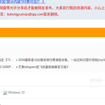
加"部分内容"[付费可见]？ 》
夸克网盘等允许分享后才能被网友发布，大家自行甄别资源内容，小心
uhongyuman@qq.com联系删除。
•
.1MB】
2026最新喜马拉雅音频付费课程合集，一站式知识提升获取[mp3/pdf][57.2G
•
.JKYY[1.4G]
芒果telegram纸飞机最新破解官方版3
使用道具
g
|
Windows 10
。