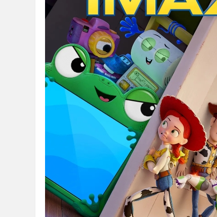
36
5
论