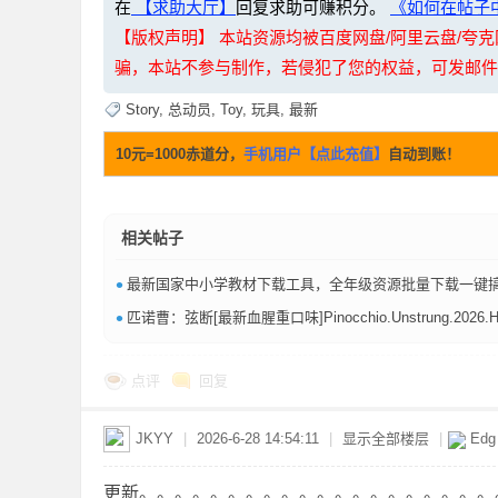
在
【求助大厅】
回复求助可赚积分。
《如何在帖子中
【版权声明】 本站资源均被百度网盘/阿里云盘/
骗，本站不参与制作，若侵犯了您的权益，可发邮件至：li
资
Story
,
总动员
,
Toy
,
玩具
,
最新
10元=1000赤道分，
手机用户【点此充值】
自动到账！
相关帖子
•
最新国家中小学教材下载工具，全年级资源批量下载一键搞定【738
源
•
匹诺曹：弦断[最新血腥重口味]Pinocchio.Unstrung.2026.HC1080P.X265.AC3.DDP5.1.English.CHS-ENG
点评
回复
JKYY
|
2026-6-28 14:54:11
|
显示全部楼层
|
Ed
更新。。。。。。。。。。。。。。。。。。。。