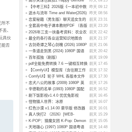
高尔夫球也疯狂2 Happy Gilmore
昨天 09:23
2(2025) WE
【中考三科】2026版《一本初中数
昨天 09:12
理化公式定
逝水与流年 Time and Water(2026)
昨天 08:56
【简繁英
恋爱秘籍（男生版）聊天追女生的
前天 23:31
无所不
话术技巧，
全套高中电子课本教材PDF （各版
前天 23:20
不丢、
本齐全）【
2026年三支一扶备考资料：农业农
前天 22:42
村知识考前
玩具伙
最全的各行各业运营知识地图合
前天 21:37
集，运营人案
古剑奇谭之琴心剑魄 (2026) 1080P
前天 21:06
还能否
国语中字
一条道走到黑 (2024) 1080P 国语
前天 20:42
中字 [1.35
百年孤独（剧版）
前天 19:09
S02.2026（4K+1080P）中字
pdf全能免费转换 7.6 一键相互转换
前天 17:45
【ComfyUI】模型库（含往期工作
前天 17:32
流模型）
ComfyUI】轮子 WHL 各版本文件
前天 17:30
忠犬八公的故事 (2009) 1080P 英
前天 17:26
语中字 [2.
辛德勒的名单 (1993) 1080P 国配
前天 16:52
国语英语
剧下饭影视v1.4.0 优优兔影视
前天 16:45
v5.1.3
怪物猎人世界：冰原
前天 16:07
Build.15539686 全DLC
红色沙漠 v1.14.00 豪华版 修改器
前天 16:01
（Crimson
真人快打2 （2026）[WEB-
前天 15:29
MKV/124G][英语中
K-POP：猎魔女团 K-Pop: Demon
前天 15:05
Hunters(202
天地雄心 (1997) 1080P 国语粤语
前天 14:48