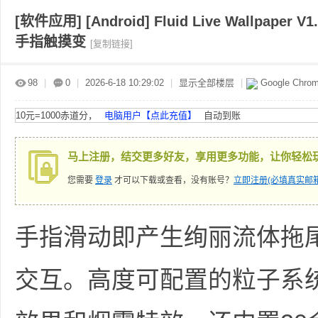
[软件应用]
[Android] Fluid Live Wallp
手指触摸变
[复制链接]
赤
»
›
›
›
98
|
0
|
2026-6-18 10:29:02
|
显示全部楼层
|
Google Chro
10元=1000赤道分，
电脑用户【点此充值】
自动到账
马上注册，结交更多好友，享用更多功能，让你轻松
您需要
登录
才可以下载或查看，没有账号？
立即注册(必填真实邮箱
道
手指滑动即产生绚丽流体拖
交互。高度可配置的粒子系