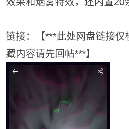
效果和烟雾特效，还内置20
36
链接：【***此处网盘链接
藏内容请先回帖***】
5
论