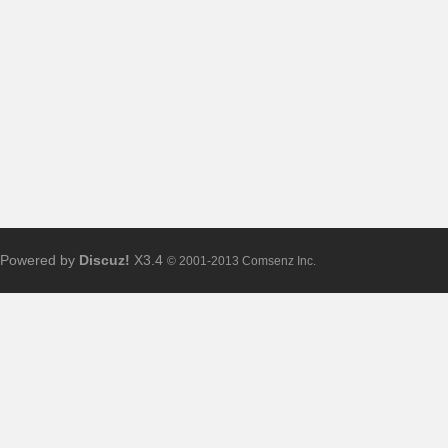
布
Powered by
Discuz!
X3.4
© 2001-2013 Comsenz Inc.
、