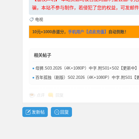
骗，本站不参与制作，若侵犯了您的权益，可发邮件至：li
电视
10元=1000赤道分，
手机用户【点此充值】
自动到账！
坛
相关帖子
•
母狮.S03.2026（4K+1080P）中字.附S01+S02【更新中】单集634
•
百年孤独（剧版）S02.2026（4K+1080P）中字.附S01【更7⁄8集】单集1.
点评
回复
发新帖
回复
-