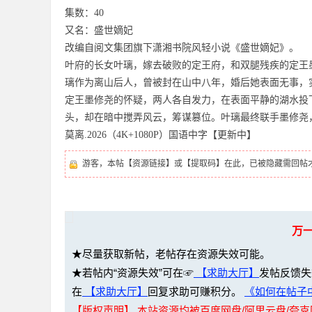
36
集数：40
又名：盛世嫡妃
改编自阅文集团旗下潇湘书院风轻小说《盛世嫡妃》。
叶府的长女叶璃，嫁去破败的定王府，和双腿残疾的定王
璃作为离山后人，曾被封在山中八年，婚后她表面无事，
定王墨修尧的怀疑，两人各自发力，在表面平静的湖水投
头，却在暗中搅弄风云，筹谋篡位。叶璃最终联手墨修尧
莫离.2026（4K+1080P）国语中字【更新中】
5
游客，本帖【资源链接】或【提取码】在此，已被隐藏需回帖
万
★尽量获取新帖，老帖存在资源失效可能。
★若帖内“资源失效”可在☞
【求助大厅】
发帖反馈失
论
在
【求助大厅】
回复求助可赚积分。
《如何在帖子中
【版权声明】 本站资源均被百度网盘/阿里云盘/