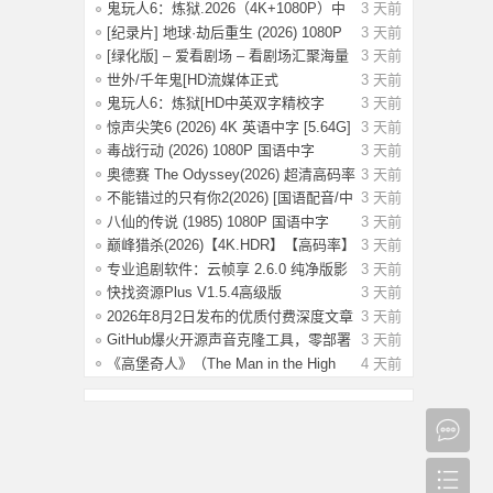
New D
鬼玩人6：炼狱.2026（4K+1080P）中
3 天前
字.附系
[纪录片] 地球·劫后重生 (2026) 1080P
3 天前
英
[绿化版] – 爱看剧场 – 看剧场汇聚海量
3 天前
影
世外/千年鬼[HD流媒体正式
3 天前
版]Another.World
鬼玩人6：炼狱[HD中英双字精校字
3 天前
幕]Evil De
惊声尖笑6 (2026) 4K 英语中字 [5.64G]
3 天前
毒战行动 (2026) 1080P 国语中字
3 天前
[1.14G]
奥德赛 The Odyssey(2026) 超清高码率
3 天前
4K H
不能错过的只有你2(2026) [国语配音/中
3 天前
文字
八仙的传说 (1985) 1080P 国语中字
3 天前
[3.79G]
巅峰猎杀(2026)【4K.HDR】【高码率】
3 天前
【内封
专业追剧软件：云帧享 2.6.0 纯净版影
3 天前
视资
快找资源Plus V1.5.4高级版
3 天前
2026年8月2日发布的优质付费深度文章
3 天前
合集【
GitHub爆火开源声音克隆工具，零部署
3 天前
3秒音
《高堡奇人》（The Man in the High
4 天前
Castle