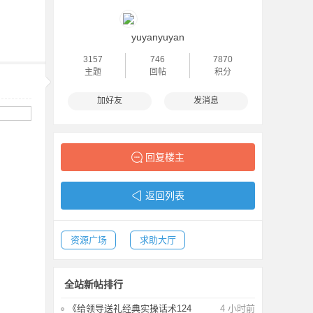
yuyanyuyan
3157
746
7870
主题
回帖
积分
加好友
发消息
回复楼主
返回列表
资源广场
求助大厅
全站新帖排行
《给领导送礼经典实操话术124
4 小时前