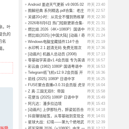
条》：不踩红
Android 墨迹天气更新 v9.0935.02
昨天 23:40
去广告解
图解经典 系列精选.pdf合集：老庄
昨天 22:57
易经 风
关键20小时：从完全不懂到熟练掌
昨天 22:30
握一门新技
2026年8月6日 热门短剧更新合集-
昨天 21:31
亲。叶
海量热门
燃比娃.2026（4K+1080P）国语中
昨天 21:26
复仇的
字.首部宣纸
燃比娃(2025) [中国大陆] [动画 / 奇
昨天 21:24
幻 /
的名
Windows电脑宝藏插件114个合
昨天 21:19
集，按功能分类
水印鸭 2.1 超清无码 免费无限次
昨天 17:36
清。
试了好多
[动画片] 机器人总动员 (2008)
昨天 17:13
1080P 国配
零基础学英语v1.4会员版 专为英语
昨天 16:57
初学者设
彩云曲 (1982) 1080P 国语粤语中
昨天 16:53
字 [2.49G]
Telegram纸飞机v12.9.2会员版 开
昨天 16:36
放注册了
前线 (2025) 1080P 日语中字
昨天 16:25
[1.74G]
FUSE聚合直播v3.0.31会员版 虎牙
昨天 16:04
斗鱼抖音快
Z 真·三国无双8：帝国
昨天 15:58
_Build.20984287 官
花便当 (2025) 1080P 日语中字
昨天 15:49
[1.83G]
阿凡达：潘多拉边境
昨天 15:43
Build.22429549（Avata
[动画片] 上伊那牡丹，醉姿如百合
昨天 14:18
(2026) 1
抖音赚钱秘笈，从零基础到变现全
昨天 14:01
解析[40.4G
星球大战：幻境——第九个绝地武
昨天 12:39
士.2026（4
上当受
孤军突围.2026（+1080P）中字.一
昨天 12:12