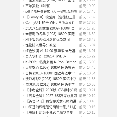
一条道走到黑 (2024) 1080P 国语
前天 20:42
中字 [1.35
百年孤独（剧版）
前天 19:09
S02.2026（4K+1080P）中字
pdf全能免费转换 7.6 一键相互转换
前天 17:45
【ComfyUI】模型库（含往期工作
前天 17:32
流模型）
ComfyUI】轮子 WHL 各版本文件
前天 17:30
忠犬八公的故事 (2009) 1080P 英
前天 17:26
语中字 [2.
辛德勒的名单 (1993) 1080P 国配
前天 16:52
国语英语
剧下饭影视v1.4.0 优优兔影视
前天 16:45
v5.1.3
怪物猎人世界：冰原
前天 16:07
Build.15539686 全DLC
红色沙漠 v1.14.00 豪华版 修改器
前天 16:01
（Crimson
真人快打2 （2026）[WEB-
前天 15:29
MKV/124G][英语中
K-POP：猎魔女团 K-Pop: Demon
前天 15:05
Hunters(202
天地雄心 (1997) 1080P 国语粤语
前天 14:48
中字 [3.17
盲探 (2013) 1080P 国语粤语中字
前天 13:54
[3.64G]
流浪地球2 (2023) 1080P 国语中字
前天 11:38
[2.8G]
流浪地球 (2019) 1080P 国语中字
前天 10:53
[3.54G]
【中考全科】2026版《53初中知识
前天 10:21
清单》9科
【高考全科】2027《53高考总复习
前天 10:19
A版》9科全
【英语学习】戴安娜美女老师精讲
前天 10:18
《新概念英
中医基础课程笔记图解合集共11册
前天 10:16
【书籍】网络小说20年精华合集
前天 10:13