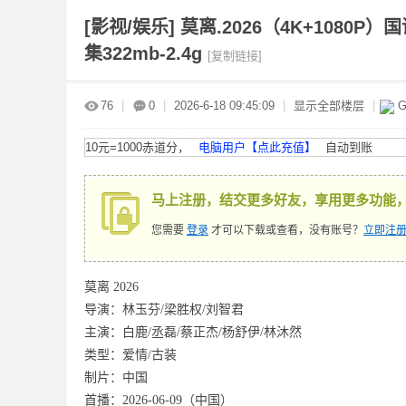
[影视/娱乐]
莫离.2026（4K+1080
集322mb-2.4g
[复制链接]
赤
»
›
›
›
76
|
0
|
2026-6-18 09:45:09
|
显示全部楼层
|
G
10元=1000赤道分，
电脑用户【点此充值】
自动到账
马上注册，结交更多好友，享用更多功能
您需要
登录
才可以下载或查看，没有账号？
立即注册
道
莫离 2026
导演：林玉芬/梁胜权/刘智君
主演：白鹿/丞磊/蔡正杰/杨舒伊/林沐然
类型：爱情/古装
制片：中国
首播：2026-06-09（中国）