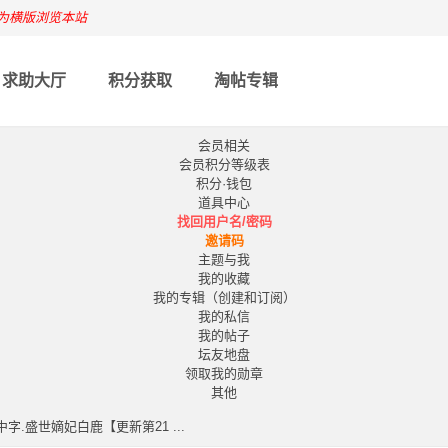
为横版浏览本站
求助大厅
积分获取
淘帖专辑
会员相关
会员积分等级表
积分·钱包
道具中心
找回用户名/密码
邀请码
主题与我
我的收藏
我的专辑（创建和订阅）
我的私信
我的帖子
坛友地盘
领取我的勋章
其他
语中字.盛世嫡妃白鹿【更新第21 ...