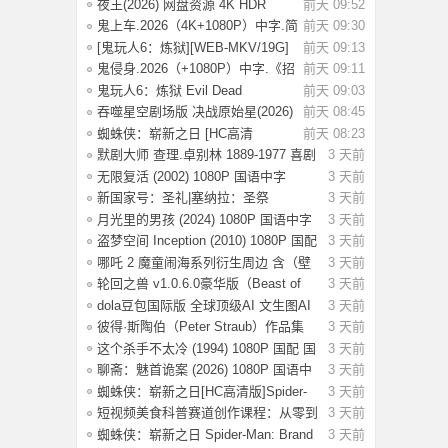
（都市、悬疑
夜王(2026) 网盘资源 4K HDR
前天 09:52
【6.2G] 国语/
鬼上车.2026（4K+1080P）中字.简
前天 09:30
单直白.生
[鬼玩人6：炼狱][WEB-MKV/19G]
前天 09:13
[英语/中文字
鬼侵身.2026（+1080P）中字.《招
前天 09:11
魂》特效团
鬼玩人6：炼狱 Evil Dead
前天 09:03
Burn(2026) [4K S
吞噬星空剧场版 决战原始星(2026)
前天 08:45
【4K.SDR
蜘蛛侠：崭新之日 [HC高清
前天 08:23
版]Spider-Man: B
默剧大师 查理.卓别林 1889-1977 喜剧
3 天前
电影
无限复活 (2002) 1080P 国语中字
3 天前
[3.29G]
新国家号：圣礼|塞纳拉：圣祭
3 天前
Build.244719
月光里的男孩 (2024) 1080P 国语中字
3 天前
[1.28
盗梦空间 Inception (2010) 1080P 国配
3 天前
国
哪吒 2 魔童闹海系列衍生周边 含（壁
3 天前
纸，海
轮回之兽 v1.0.6.0豪华版（Beast of
3 天前
Reinca
dola豆包国际版 全球顶级AI 文生图AI
3 天前
视频
彼得·斯陶伯（Peter Straub）作品集
3 天前
这个杀手不太冷 (1994) 1080P 国配 国
3 天前
语英
聊斋：魅首诡案 (2026) 1080P 国语中
3 天前
字 [1G
蜘蛛侠：崭新之日[HC高清版]Spider-
3 天前
Man.Bra
短视频美食科普赛道创作课程：从零到
3 天前
变现运
蜘蛛侠：崭新之日 Spider-Man: Brand
3 天前