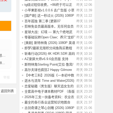
名军官冲出
tg绕过短信收费，+86终于可以正
昨天 12:06
常登录了
小苹果影视v1.0.0.6 去广告版 小草
昨天 11:39
影视v2.5
[国产剧] 这一秒过火 (2026) 1080P
昨天 11:22
国语中
百年孤独 第二季 [更新07
昨天 11:19
集]2026.HD1080P.X
剪映免会员最高版本，无任何会员
昨天 11:16
按钮，免会
星球大战：幻境 — 第九个绝地武
昨天 11:07
士 (2026)
零基础玩转Open Claw：养只“龙虾”
昨天 11:06
当助理
[美剧] 斯特林角 (2026) 1080P 英语
昨天 11:00
中字 (
即梦2最新无限积分闲鱼购买教程
昨天 10:49
斩毒行动(2026) 4K HDR.SDR 高码
昨天 10:16
g】
率 【国语
AZ录屏大师v6.9.6会员版 支持
昨天 09:52
g】
1080P/60fps
斯特林角Sterling Point(艾拉·鲁宾/
昨天 09:43
艾米丽
高尔夫球也疯狂2 Happy Gilmore
昨天 09:23
2(2025) WE
【中考三科】2026版《一本初中数
昨天 09:12
举报
理化公式定
逝水与流年 Time and Water(2026)
昨天 08:56
【简繁英
恋爱秘籍（男生版）聊天追女生的
前天 23:31
话术技巧，
返回列表
全套高中电子课本教材PDF （各版
前天 23:20
本齐全）【
2026年三支一扶备考资料：农业农
前天 22:42
村知识考前
最全的各行各业运营知识地图合
前天 21:37
集，运营人案
古剑奇谭之琴心剑魄 (2026) 1080P
前天 21:06
国语中字