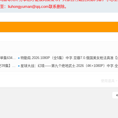
uhongyuman@qq.com联系删除。
•
mb-8.6g
特勤局.2026.1080P（全5集）中字.豆瓣7.0.俄国美女枪法真准【总31
•
1g-3.3g
星球大战：幻境——第九个绝地武士.2026（4K+1080P）中字.全8集.美漫.附S01-S03【总36.9
使用道具