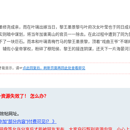
墨修尧成亲，而在叶璃出嫁当日，黎王墨景黎与叶府次女叶莹也于同日成
实则暗中谋划，将当年加害离山的官员一一除去。在此过程中遭到了同为
下了一块巨石。而本和叶璃青梅竹马的黎王墨景黎，顶着“戏曲王爷”不堪
，辅佐小皇帝掌权，粉碎了穆阳侯、黎王的接连阴谋，还天下一片海晏河
才能显示，请☞
点此回复后，刷新页面再回此处查看即见
一资源失效了！ 怎么办？
效帖网址。
加"部分内容"[付费可见]？ 》
夸克网盘等允许分享后才能被网友发布，大家自行甄别资源内容，小心