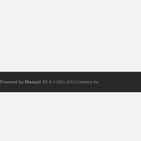
布
Powered by
Discuz!
X3.4
© 2001-2013 Comsenz Inc.
、