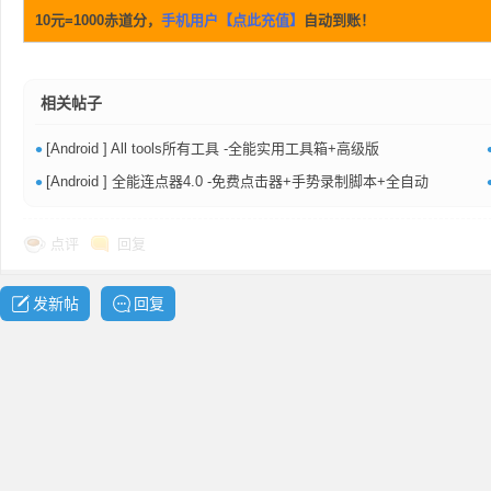
10元=1000赤道分，
手机用户【点此充值】
自动到账！
相关帖子
网
•
[Android ] All tools所有工具 -全能实用工具箱+高级版
•
[Android ] 全能连点器4.0 -免费点击器+手势录制脚本+全自动
点评
回复
发新帖
回复
盘