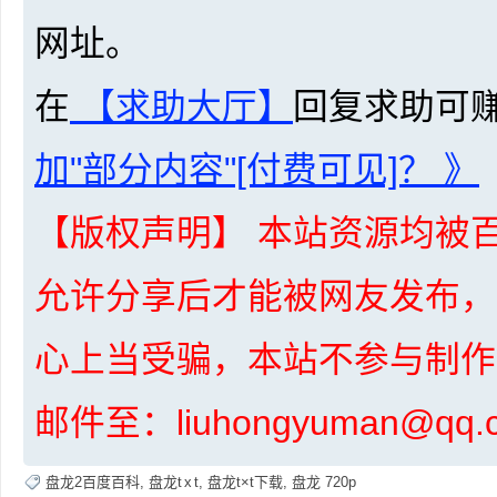
网址。
在
【求助大厅】
回复求助可
加"部分内容"[付费可见]？ 》
坛
【版权声明】 本站资源均被百
允许分享后才能被网友发布，
心上当受骗，本站不参与制作
-
邮件至：liuhongyuman@q
盘龙2百度百科
,
盘龙t x t
,
盘龙t×t下载
,
盘龙 720p