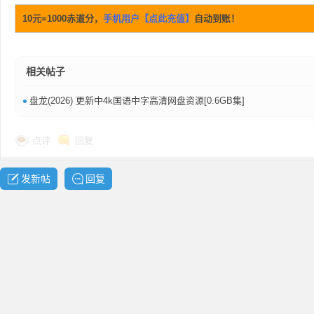
10元=1000赤道分，
手机用户【点此充值】
自动到账！
相关帖子
网
•
盘龙(2026) 更新中4k国语中字高清网盘资源[0.6GB集]
点评
回复
发新帖
回复
盘