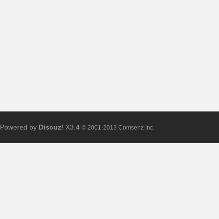
布
Powered by
Discuz!
X3.4
© 2001-2013 Comsenz Inc.
、