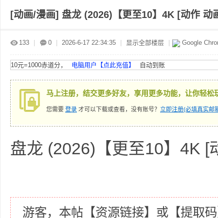
[动画/漫画]
盘龙 (2026)【更至10】4K [动作 动
赤
»
›
›
›
133
|
0
|
2026-6-17 22:34:35
|
显示全部楼层
|
Google Chr
10元=1000赤道分，
电脑用户【点此充值】
自动到账
马上注册，结交更多好友，享用更多功能，让你轻松
您需要
登录
才可以下载或查看，没有账号？
立即注册(必填真实邮箱
道
盘龙 (2026)【更至10】4K 
游客，本帖【资源链接】或【提取码