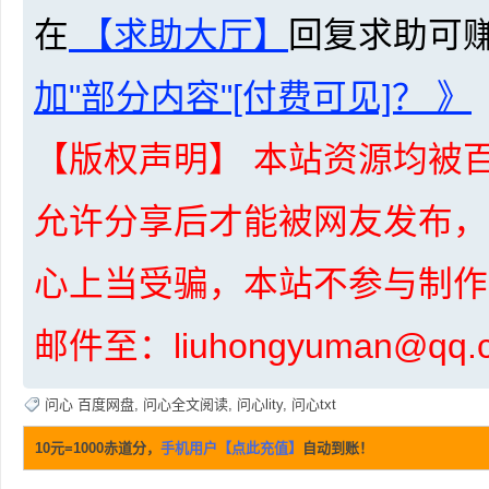
在
【求助大厅】
回复求助可
资
加"部分内容"[付费可见]？ 》
【版权声明】 本站资源均被百
允许分享后才能被网友发布，
心上当受骗，本站不参与制作
源
邮件至：liuhongyuman@q
问心 百度网盘
,
问心全文阅读
,
问心lity
,
问心txt
10元=1000赤道分，
手机用户【点此充值】
自动到账！