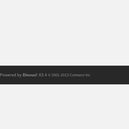
布
Powered by
Discuz!
X3.4
© 2001-2013 Comsenz Inc.
、