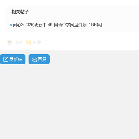
共
相关帖子
•
问心2(2026)更新中[4K.国语中字网盘资源][1GB集]
点评
回复
发新帖
回复
享
发