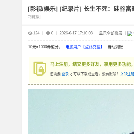
[影视/娱乐]
[纪录片] 长生不死：硅谷富豪的逆
制链接]
赤
»
›
›
›
124
|
0
|
2026-6-17 17:10:03
|
显示全部楼层
|
10元=1000赤道分，
电脑用户【点此充值】
自动到账
马上注册，结交更多好友，享用更多功能
您需要
登录
才可以下载或查看，没有账号？
立即注册
道