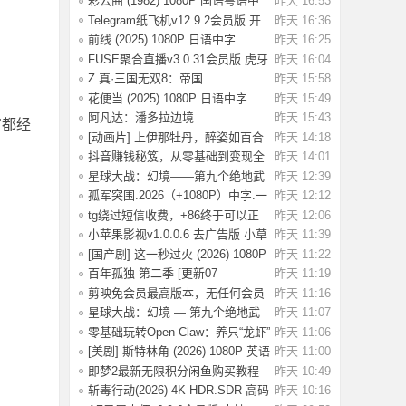
彩云曲 (1982) 1080P 国语粤语中
昨天 16:53
字 [2.49G]
Telegram纸飞机v12.9.2会员版 开
昨天 16:36
放注册了
前线 (2025) 1080P 日语中字
昨天 16:25
[1.74G]
FUSE聚合直播v3.0.31会员版 虎牙
昨天 16:04
斗鱼抖音快
Z 真·三国无双8：帝国
昨天 15:58
_Build.20984287 官
花便当 (2025) 1080P 日语中字
昨天 15:49
[1.83G]
阿凡达：潘多拉边境
昨天 15:43
富都经
Build.22429549（Avata
[动画片] 上伊那牡丹，醉姿如百合
昨天 14:18
(2026) 1
抖音赚钱秘笈，从零基础到变现全
昨天 14:01
解析[40.4G
星球大战：幻境——第九个绝地武
昨天 12:39
士.2026（4
孤军突围.2026（+1080P）中字.一
昨天 12:12
名军官冲出
tg绕过短信收费，+86终于可以正
昨天 12:06
常登录了
小苹果影视v1.0.0.6 去广告版 小草
昨天 11:39
影视v2.5
[国产剧] 这一秒过火 (2026) 1080P
昨天 11:22
国语中
百年孤独 第二季 [更新07
昨天 11:19
集]2026.HD1080P.X
剪映免会员最高版本，无任何会员
昨天 11:16
按钮，免会
星球大战：幻境 — 第九个绝地武
昨天 11:07
士 (2026)
零基础玩转Open Claw：养只“龙虾”
昨天 11:06
当助理
[美剧] 斯特林角 (2026) 1080P 英语
昨天 11:00
中字 (
即梦2最新无限积分闲鱼购买教程
昨天 10:49
斩毒行动(2026) 4K HDR.SDR 高码
昨天 10:16