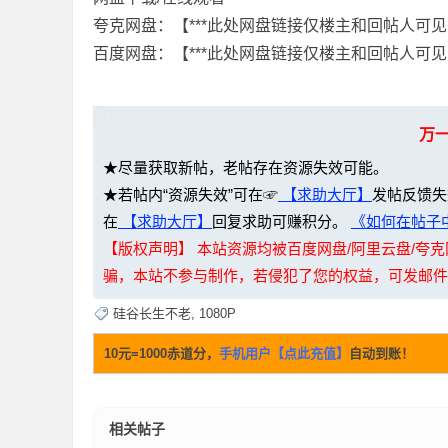
夸克网盘：【***此处网盘链接仅楼主和回帖人可见
百度网盘：【***此处网盘链接仅楼主和回帖人可见
资
万
★尽量获取新帖，老帖存在资源失效可能。
★若帖内“资源失效”可在☞
【求助大厅】
发帖反馈失
在
【求助大厅】
回复求助可赚积分。
《如何在帖子中
【版权声明】 本站资源均被百度网盘/阿里云盘/
源
骗，本站不参与制作，若侵犯了您的权益，可发邮件至：li
硅谷长生不老
,
1080P
10元=1000赤道分，
手机用户【点此充值】
自动到账！
相关帖子