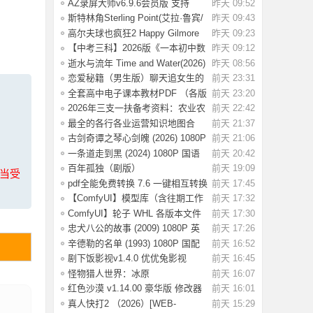
率 【国语
AZ录屏大师v6.9.6会员版 支持
昨天 09:52
1080P/60fps
斯特林角Sterling Point(艾拉·鲁宾/
昨天 09:43
艾米丽
高尔夫球也疯狂2 Happy Gilmore
昨天 09:23
2(2025) WE
【中考三科】2026版《一本初中数
昨天 09:12
理化公式定
逝水与流年 Time and Water(2026)
昨天 08:56
【简繁英
恋爱秘籍（男生版）聊天追女生的
前天 23:31
话术技巧，
全套高中电子课本教材PDF （各版
前天 23:20
本齐全）【
2026年三支一扶备考资料：农业农
前天 22:42
村知识考前
最全的各行各业运营知识地图合
前天 21:37
集，运营人案
古剑奇谭之琴心剑魄 (2026) 1080P
前天 21:06
国语中字
一条道走到黑 (2024) 1080P 国语
前天 20:42
中字 [1.35
百年孤独（剧版）
前天 19:09
上当受
S02.2026（4K+1080P）中字
pdf全能免费转换 7.6 一键相互转换
前天 17:45
【ComfyUI】模型库（含往期工作
前天 17:32
流模型）
ComfyUI】轮子 WHL 各版本文件
前天 17:30
忠犬八公的故事 (2009) 1080P 英
前天 17:26
语中字 [2.
辛德勒的名单 (1993) 1080P 国配
前天 16:52
国语英语
剧下饭影视v1.4.0 优优兔影视
前天 16:45
v5.1.3
怪物猎人世界：冰原
前天 16:07
Build.15539686 全DLC
红色沙漠 v1.14.00 豪华版 修改器
前天 16:01
（Crimson
真人快打2 （2026）[WEB-
前天 15:29