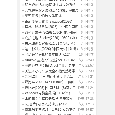
中字 [0
50节WorkBuddy职场实战提效系统
4 小时前
课：掌握效
音视频压缩大师v3.1.4会员版 提供高
5 小时前
效的音
绝密任务 [HD流媒体正式
6 小时前
版]Operation.Black
奇幻变身大冒险 Swapped(2026)
6 小时前
[1080P] [中
异林：秘境寻踪(2028) 4K HDR 国语
6 小时前
中字【1.
双枪红娘子 (2026) 1080P 4K 国语中
6 小时前
字 [1.7
庇护之地 Shelter(2026) 1080P+4k 中
7 小时前
英双字
去水印视频解析v1.1.31会员版 抖音
7 小时前
等平台无
这一秒过火(2026) [中国大陆] [剧情 /
8 小时前
爱情
《给领导送礼经典实操话术124
16 小时前
条》：不踩红
Android 墨迹天气更新 v9.0935.02
昨天 23:40
去广告解
图解经典 系列精选.pdf合集：老庄
昨天 22:57
易经 风
关键20小时：从完全不懂到熟练掌
昨天 22:30
握一门新技
2026年8月6日 热门短剧更新合集-
昨天 21:31
海量热门
燃比娃.2026（4K+1080P）国语中
昨天 21:26
字.首部宣纸
燃比娃(2025) [中国大陆] [动画 / 奇
昨天 21:24
幻 /
Windows电脑宝藏插件114个合
昨天 21:19
集，按功能分类
水印鸭 2.1 超清无码 免费无限次
昨天 17:36
试了好多
[动画片] 机器人总动员 (2008)
昨天 17:13
1080P 国配
零基础学英语v1.4会员版 专为英语
昨天 16:57
初学者设