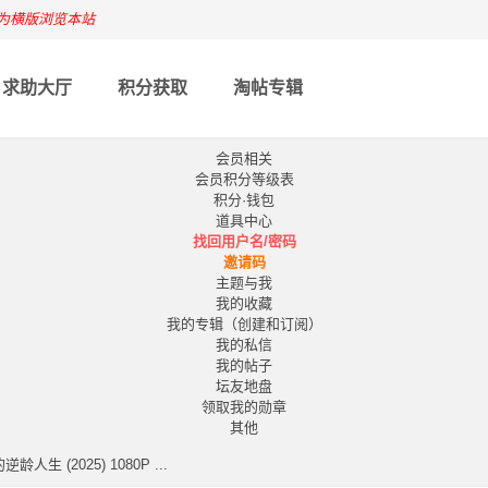
为横版浏览本站
求助大厅
积分获取
淘帖专辑
会员相关
会员积分等级表
积分·钱包
道具中心
找回用户名/密码
邀请码
主题与我
我的收藏
我的专辑（创建和订阅）
我的私信
我的帖子
坛友地盘
领取我的勋章
其他
生 (2025) 1080P ...