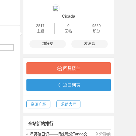
Cicada
2817
0
9589
主题
回帖
积分
加好友
发消息
回复楼主
返回列表
资源广场
求助大厅
全站新帖排行
坏男孩日记——把妹教父Tango文
9 分钟前