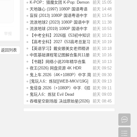
MKV/124G][英语中
K-POP：猎魔女团 K-Pop: Demon
前天 15:05
Hunters(202
天地雄心 (1997) 1080P 国语粤语
前天 14:48
中字 [3.17
盲探 (2013) 1080P 国语粤语中字
前天 13:54
[3.64G]
流浪地球2 (2023) 1080P 国语中字
前天 11:38
[2.8G]
流浪地球 (2019) 1080P 国语中字
前天 10:53
举报
[3.54G]
【中考全科】2026版《53初中知识
前天 10:21
清单》9科
【高考全科】2027《53高考总复习
前天 10:19
A版》9科全
【英语学习】戴安娜美女老师精讲
前天 10:18
返回列表
《新概念英
中医基础课程笔记图解合集共11册
前天 10:16
【书籍】网络小说20年精华合集
前天 10:13
（都市、悬疑
夜王(2026) 网盘资源 4K HDR
前天 09:52
【6.2G] 国语/
鬼上车.2026（4K+1080P）中字.简
前天 09:30
单直白.生
[鬼玩人6：炼狱][WEB-MKV/19G]
前天 09:13
[英语/中文字
鬼侵身.2026（+1080P）中字.《招
前天 09:11
魂》特效团
鬼玩人6：炼狱 Evil Dead
前天 09:03
Burn(2026) [4K S
吞噬星空剧场版 决战原始星(2026)
前天 08:45
【4K.SDR