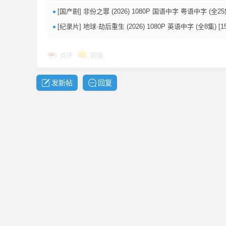
•
[国产剧] 非份之罪 (2026) 1080P 国语中字 粤语中字 (全25集) [12.5
共
•
[纪录片] 地球·劫后重生 (2026) 1080P 英语中字 (全8集) [15
点评
回复
发新帖
回复
享
发