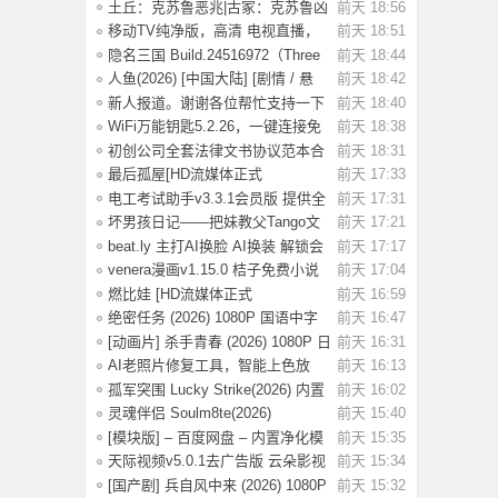
1080P 内
土丘：克苏鲁恶兆|古冢：克苏鲁凶
前天 18:56
兆 Build.
移动TV纯净版，高清 电视直播，
前天 18:51
极速版！
隐名三国 Build.24516972（Three
前天 18:44
Kingdoms
人鱼(2026) [中国大陆] [剧情 / 悬
前天 18:42
疑] 汉语
新人报道。谢谢各位帮忙支持一下
前天 18:40
WiFi万能钥匙5.2.26，一键连接免
前天 18:38
费WiFi，解
初创公司全套法律文书协议范本合
前天 18:31
同模板合集
最后孤屋[HD流媒体正式
前天 17:33
版]The.Last.House.2
电工考试助手v3.3.1会员版 提供全
前天 17:31
面的学习
坏男孩日记——把妹教父Tango文
前天 17:21
集.pdf，当
beat.ly 主打AI换脸 AI换装 解锁会
前天 17:17
员版
venera漫画v1.15.0 桔子免费小说
前天 17:04
v1.1.8书
燃比娃 [HD流媒体正式
前天 16:59
版]A.Story.About.Fir
绝密任务 (2026) 1080P 国语中字
前天 16:47
[0.8G]
[动画片] 杀手青春 (2026) 1080P 日
前天 16:31
语中字
AI老照片修复工具，智能上色放
前天 16:13
大，一键还原
孤军突围 Lucky Strike(2026) 内置
前天 16:02
简英 4K
灵魂伴侣 Soulm8te(2026)
前天 15:40
【4K.DV.HDR】【
[模块版] – 百度网盘 – 内置净化模
前天 15:35
块 –
天际视频v5.0.1去广告版 云朵影视
前天 15:34
v1.9.0去
[国产剧] 兵自风中来 (2026) 1080P
前天 15:32