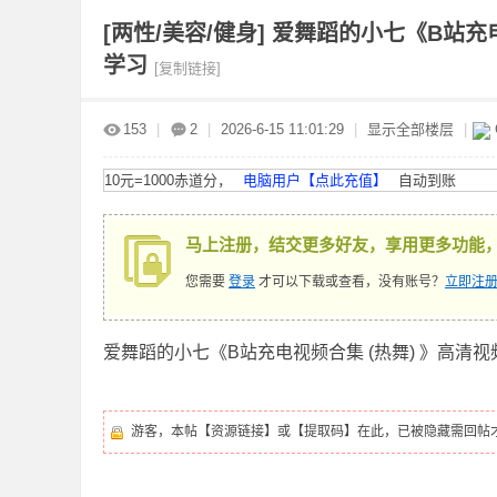
[两性/美容/健身]
爱舞蹈的小七《B站充电
学习
[复制链接]
赤
»
›
›
›
153
|
2
|
2026-6-15 11:01:29
|
显示全部楼层
|
10元=1000赤道分，
电脑用户【点此充值】
自动到账
马上注册，结交更多好友，享用更多功能
您需要
登录
才可以下载或查看，没有账号？
立即注册
道
爱舞蹈的小七《B站充电视频合集 (热舞) 》高清
游客，本帖【资源链接】或【提取码】在此，已被隐藏需回帖