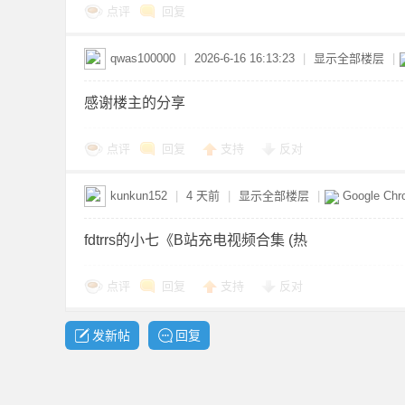
点评
回复
qwas100000
|
2026-6-16 16:13:23
|
显示全部楼层
|
感谢楼主的分享
点评
回复
支持
反对
坛
kunkun152
|
4 天前
|
显示全部楼层
|
Google Ch
fdtrrs的小七《B站充电视频合集 (热
点评
回复
支持
反对
-
发新帖
回复