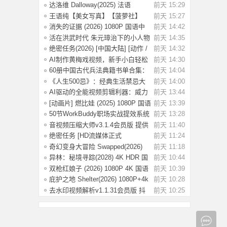
国语中
达洛维 Dalloway(2025) 法语
前天 15:29
1080P 【3.2G
王语纯【美女写真】【菠萝社】
前天 15:27
【51P】
消失的证据 (2026) 1080P 国语中
前天 14:42
字 [1.09G]
活在洪武时代 朱元璋治下的小人物
前天 14:35
命运
绝密任务(2026) [中国大陆] [动作 /
前天 14:32
战争 /
AI制作黄梅戏视频，新手小白轻松
前天 14:30
赚取收益
60册中国古代兵法典籍书单合集：
前天 14:04
绝版古代兵
《人生500忌》：经典生活禁忌大
前天 14:00
全
AI驱动的全能视频剪辑利器：威力
前天 13:44
导演v24.6.
[动画片] 燃比娃 (2025) 1080P 国语
前天 13:39
中字 [0
50节WorkBuddy职场实战提效系统
前天 13:28
课：掌握效
音视频压缩大师v3.1.4会员版 提供
前天 11:40
高效的音
绝密任务 [HD流媒体正式
前天 11:24
版]Operation.Black
奇幻变身大冒险 Swapped(2026)
前天 11:18
[1080P] [中
异林：秘境寻踪(2028) 4K HDR 国
前天 10:44
语中字【1.
双枪红娘子 (2026) 1080P 4K 国语
前天 10:39
中字 [1.7
庇护之地 Shelter(2026) 1080P+4k
前天 10:28
中英双字
去水印视频解析v1.1.31会员版 抖
前天 10:25
音等平台无