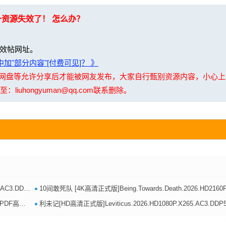
一资源失效了！ 怎么办？
效帖网址。
加"部分内容"[付费可见]？ 》
夸克网盘等允许分享后才能被网友发布，大家自行甄别资源内容，小心
uhongyuman@qq.com联系删除。
•
6.5G][百度/夸克]
10间敢死队 [4K高清正式版]Being.Towards.Death.2026.HD2160P.X265.10Bit.AC3.CHS-ENG.JKYY[8
•
8GB】
利未记[HD高清正式版]Leviticus.2026.HD1080P.X265.AC3.DDP5.1.English.CHS-ENG.JKYY[1.6