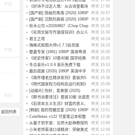
举报
海量emoji
《好诗不过近人情：从古诗里看诗
昨天 17:00
人风骨》套
[国产剧] 隐秘的角落 (2020) 1080P
昨天 16:57
国语中
[国产剧] 沉默的真相 (2020) 1080P
昨天 16:39
国语中
砍木公司 v20260807（Chop Chop
昨天 16:33
Inc.）免安
《实用文秘写作速成培训》办公人
昨天 16:30
员必备技能
君王之塔
昨天 16:24
Build.24596638（Sovereign Tower
嗨格式抠图大师v1.7.3会员版
昨天 16:20
举报
整蛊专家 (1991) 1080P 国语粤语
昨天 16:05
中字 [3.32
《经史传家》10套40册 国学经典
昨天 16:00
教养圣经
冬瓜音乐v1.0.9 音乐免费下载
昨天 15:53
最后孤屋 (2026) 1080P 英语中字
昨天 15:33
[4.44G]
《南怀瑾老庄精讲系列》套装共5
昨天 15:30
册 儒释道诸
《明代国家权力结构及运行机制》
昨天 15:00
明代政治生
[动画片] 你好，爱美丽 (2025)
昨天 14:54
举报
1080P 国配
《群书治要译注》套装10册 治道思
昨天 14:30
想集大成
《后资本主义生活》财富的意义、
昨天 14:00
经济的未来
[韩剧] 我的荒糖恋爱 (2026) 1080P
昨天 13:51
返回列表
韩语中
CuteNotes v122 可爱笔记本和整
昨天 13:30
理,解锁高级
从量子到宇宙：北师大赵峥教授的
昨天 13:00
物理课
小米老师英语口语精讲：突破美式
昨天 12:00