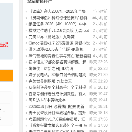
全站新帖排行
《读库》杂志2007年~2025年全集
半小时前
《灵魂伴侣》科幻惊悚恐怖片\凯特·
半小时前
多兰执
绝密任务.2026（4K+1080P）中字.
2 小时前
中国首部女
模拟定位助手v1.2.6会员版 无需root
2 小时前
模拟位
完美世界（剧场版）九劫焚
2 小时前
天.2026.4K+1080P
Cimoc漫画v1.7.276漫画源 灵狐小说
2 小时前
上当受
v4.0.7
漫闪动漫v2.0.5去广告版 4K影视
3 小时前
v6.0.3去广
瘴气营地的青春性事与死亡[最新喜剧
4 小时前
恐怖]Te
初中语文12部必读名著讲解课，超
昨天 23:26
全知识梳理
蜘蛛侠：崭新之日[HD高清
昨天 22:23
版]Spider-Man.Bra
妹子发电站，30接口混合调用越刷
昨天 21:39
越上头停不
完美世界剧场版 九劫焚天
昨天 21:20
Perfect.World.Mo
从偏科逆袭到全科高手：全学科提
昨天 20:13
分攻略，高
百家号创作者分成计划教程，有人
昨天 19:47
在卖998元
阿凡达1-3[中英特效字
昨天 19:41
幕]Avatar.2009-2025.
2026年8月8日 必看热门短剧更新
昨天 19:31
G]
推荐，追剧
男士发型设计打理教程合集，提升
昨天 18:18
颜值必备【
G]
考霸刷题宝v1.7.6高级会员版，汇
昨天 17:55
编小学、初
《肖复兴散文精选套装》全三册 写
昨天 17:30
给当代年
表情符号电池状态栏v10.3会员版
昨天 17:06