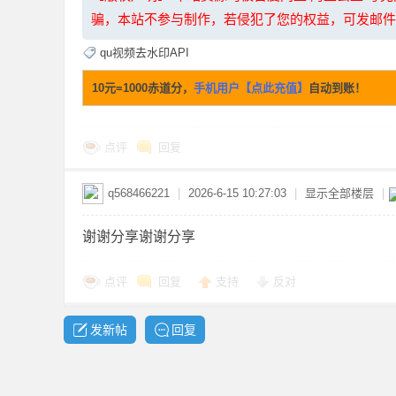
骗，本站不参与制作，若侵犯了您的权益，可发邮件至：li
qu视频去水印API
10元=1000赤道分，
手机用户【点此充值】
自动到账！
网
点评
回复
q568466221
|
2026-6-15 10:27:03
|
显示全部楼层
|
谢谢分享谢谢分享
点评
回复
支持
反对
盘
发新帖
回复