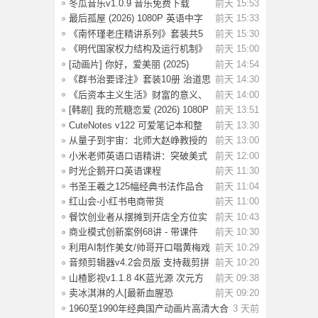
教养圣经
冬瓜音乐v1.0.9 音乐免费下载
前天 15:53
最后孤屋 (2026) 1080P 英语中字
前天 15:33
[4.44G]
《南怀瑾老庄精讲系列》套装共5
前天 15:30
册 儒释道诸
《明代国家权力结构及运行机制》
前天 15:00
明代政治生
[动画片] 你好，爱美丽 (2025)
前天 14:54
1080P 国配
《群书治要译注》套装10册 治道思
前天 14:30
想集大成
《后资本主义生活》财富的意义、
前天 14:00
经济的未来
[韩剧] 我的荒糖恋爱 (2026) 1080P
前天 13:51
韩语中
CuteNotes v122 可爱笔记本和整
前天 13:30
理,解锁高级
从量子到宇宙：北师大赵峥教授的
前天 13:00
物理课
小米老师英语口语精讲：突破美式
前天 12:00
口语思维
时光企鹅开口英语课程
前天 11:30
书圣王羲之125幅经典书法作品合
前天 11:04
集：书法学
红山会-小红书电商带货
前天 11:00
餐饮创业者从摆摊到开店全方位实
前天 10:43
战课程：10
商业模式创新案例68讲 - 带课件
前天 10:30
利用AI制作美女/帅哥开口唱黄梅戏
前天 10:29
视频，流
音频剪辑器v4.2会员版 支持裁剪拼
前天 10:20
接混音变
山楂影视v1.1.8 4K蓝光源 次元方
前天 09:38
舟动漫v1.
卖冰淇淋的人[最新血腥恐
前天 09:20
怖]Ice.Cream.Man.
1960至1990年经典国产动画片高清大合
3 天前