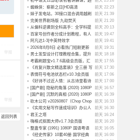
初中语文12部必读名著讲解课，超
前天 23:26
全知识梳理
蜘蛛侠：崭新之日[HD高清
前天 22:23
版]Spider-Man.Bra
妹子发电站，30接口混合调用越刷
前天 21:39
越上头停不
完美世界剧场版 九劫焚天
前天 21:20
Perfect.World.Mo
从偏科逆袭到全科高手：全学科提
前天 20:13
分攻略，高
百家号创作者分成计划教程，有人
前天 19:47
在卖998元
阿凡达1-3[中英特效字
前天 19:41
幕]Avatar.2009-2025.
2026年8月8日 必看热门短剧更新
前天 19:31
举报
推荐，追剧
男士发型设计打理教程合集，提升
前天 18:18
颜值必备【
考霸刷题宝v1.7.6高级会员版，汇
前天 17:55
编小学、初
《肖复兴散文精选套装》全三册 写
前天 17:30
给当代年
表情符号电池状态栏v10.3会员版
前天 17:06
海量emoji
《好诗不过近人情：从古诗里看诗
前天 17:00
人风骨》套
[国产剧] 隐秘的角落 (2020) 1080P
前天 16:57
国语中
[国产剧] 沉默的真相 (2020) 1080P
前天 16:39
举报
国语中
砍木公司 v20260807（Chop Chop
前天 16:33
Inc.）免安
《实用文秘写作速成培训》办公人
前天 16:30
员必备技能
君王之塔
前天 16:24
返回列表
Build.24596638（Sovereign Tower
嗨格式抠图大师v1.7.3会员版
前天 16:20
整蛊专家 (1991) 1080P 国语粤语
前天 16:05
中字 [3.32
《经史传家》10套40册 国学经典
前天 16:00