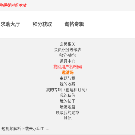
为横版浏览本站
求助大厅
积分获取
淘帖专辑
会员相关
会员积分等级表
积分·钱包
道具中心
找回用户名/密码
邀请码
主题与我
我的收藏
我的专辑（创建和订阅）
我的私信
我的帖子
坛友地盘
领取我的勋章
其他
会员-短视频解析下载去水印工 ...