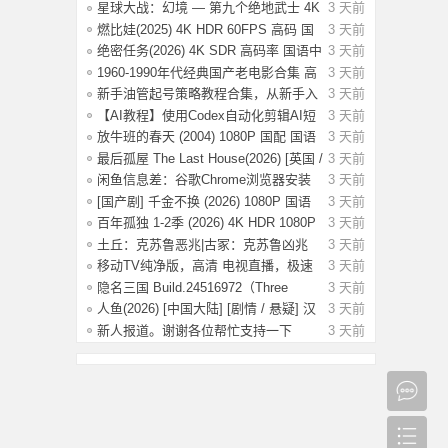
集【6.
星球大战：幻境 — 第九个绝地武士 4K
3 天前
HDR
燃比娃(2025) 4K HDR 60FPS 高码 国
3 天前
语中字
绝密任务(2026) 4K SDR 高码率 国语中
3 天前
字【2
1960-1990年代经典国产老电影合集 高
3 天前
清修复
新手油管起号策略教程合集，从新手入
3 天前
门到精
【AI教程】使用Codex自动化剪辑AI短
3 天前
视频，A
放牛班的春天 (2004) 1080P 国配 国语
3 天前
法语
最后孤屋 The Last House(2026) [英国 /
3 天前
法
闲鱼信息差：谷歌Chrome浏览器安装
3 天前
包（附教
[国产剧] 千金不换 (2026) 1080P 国语
3 天前
中字
百年孤独 1-2季 (2026) 4K HDR 1080P
3 天前
内
土丘：克苏鲁恶兆|古冢：克苏鲁凶兆
3 天前
Build.
移动TV纯净版，高清 电视直播，极速
3 天前
版！
隐名三国 Build.24516972（Three
3 天前
Kingdoms
人鱼(2026) [中国大陆] [剧情 / 悬疑] 汉
3 天前
语
新人报道。谢谢各位帮忙支持一下
3 天前