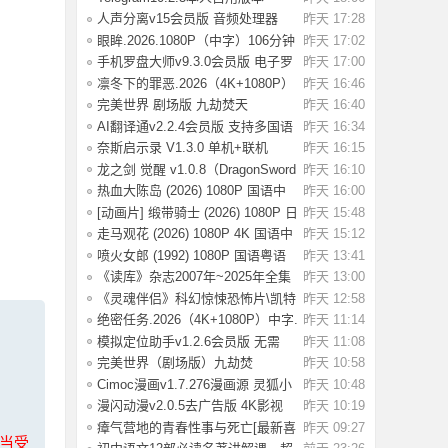
人声分离v15会员版 音频处理器
昨天 17:28
眼眸.2026.1080P（中字）106分钟
昨天 17:02
正式版.附
手机罗盘大师v9.3.0会员版 电子罗
昨天 17:00
盘水平仪
凛冬下的罪恶.2026（4K+1080P）
昨天 16:46
国语中字【
完美世界 剧场版 九劫焚天
昨天 16:40
(2026)4K杜比音
AI翻译通v2.2.4会员版 支持多国语
昨天 16:34
言互译
奈斯启示录 V1.3.0 单机+联机
昨天 16:15
（Necesse）免
龙之剑 觉醒 v1.0.8（DragonSword
昨天 16:10
Awakenin
热血大陈岛 (2026) 1080P 国语中
昨天 16:00
字 [1.81G]
[动画片] 缎带骑士 (2026) 1080P 日
昨天 15:48
语中字
走马观花 (2026) 1080P 4K 国语中
昨天 15:12
字 [1.5/2
喷火女郎 (1992) 1080P 国语粤语
昨天 13:41
中字 [6.58
《读库》杂志2007年~2025年全集
昨天 13:00
《灵魂伴侣》科幻惊悚恐怖片\凯特
昨天 12:58
·多兰执
绝密任务.2026（4K+1080P）中字.
昨天 11:14
中国首部女
模拟定位助手v1.2.6会员版 无需
昨天 11:08
root模拟位
完美世界（剧场版）九劫焚
昨天 10:58
天.2026.4K+1080P
Cimoc漫画v1.7.276漫画源 灵狐小
昨天 10:48
说v4.0.7
漫闪动漫v2.0.5去广告版 4K影视
昨天 10:19
v6.0.3去广
瘴气营地的青春性事与死亡[最新喜
昨天 09:27
上当受
剧恐怖]Te