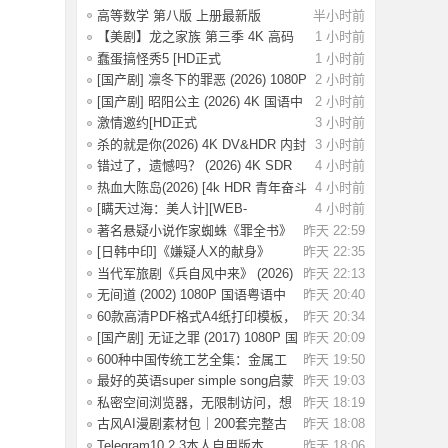
高等数学 第八版 上册最新版
半小时前
【美剧】龙之家族 第三季 4K 高码
1 小时前
中文字幕
蠢蛋搞怪秀5 [HD正式
1 小时前
版]Jackass.Best.and.L
[国产剧] 凛冬下的罪恶 (2026) 1080P
2 小时前
国语
[国产剧] 昭阳公主 (2026) 4K 国语中
2 小时前
字 (全
激情邀约[HD正式
3 小时前
版]The.Invite.2026.HD1080
杀的就是你(2026) 4K DV&HDR 内封
3 小时前
简英双语
错过了，遗憾吗？‎ (2026) 4K SDR
4 小时前
HDR 60
热血大陈岛(2026) [4k HDR 青年奋斗
4 小时前
AI电影
[瞒天过海：美人计][WEB-
4 小时前
MKV/50.2G][英语/
著名悬疑小说作家蜘蛛《罪全书》
昨天 22:59
系列（共6
[日韩中印]《嫌疑人X的献身》
昨天 22:35
（2008-2023年
当代军旅剧《兵自风中来》‎ (2026)
昨天 22:13
4K HD
无间道 (2002) 1080P 国语粤语中
昨天 20:40
字 [3.93G]
60款高清PDF格式A4纸打印模板，
昨天 20:34
满足各种书
[国产剧] 无证之罪 (2017) 1080P 国
昨天 20:09
语中字
600种中国传统工艺全集：金属工
昨天 19:50
艺、木作雕
最好的英语super simple song启蒙
昨天 19:03
儿歌合集
私密空间浏览器，无限制访问，想
昨天 18:19
看什么看什
古风AI漫剧素材包｜200套完整古
昨天 18:08
风人设，专
Telegram10.2.3本人自用版本
昨天 18:06