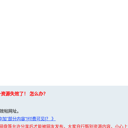
一资源失效了！ 怎么办？
效帖网址。
加"部分内容"[付费可见]？ 》
夸克网盘等允许分享后才能被网友发布，大家自行甄别资源内容，小心