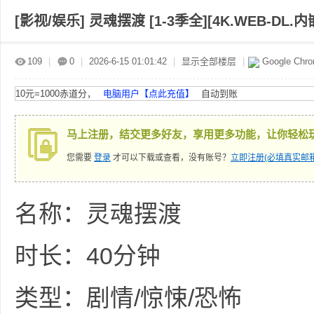
[影视/娱乐]
灵魂摆渡 [1-3季全][4K.WEB-DL.内
赤
»
›
›
›
109
|
0
|
2026-6-15 01:01:42
|
显示全部楼层
|
Google Chr
10元=1000赤道分，
电脑用户【点此充值】
自动到账
马上注册，结交更多好友，享用更多功能，让你轻松
您需要
登录
才可以下载或查看，没有账号？
立即注册(必填真实邮箱
道
名称：灵魂摆渡
时长：40分钟
类型：剧情/惊悚/恐怖