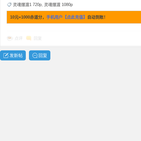
灵魂摆渡1 720p
,
灵魂摆渡 1080p
10元=1000赤道分，
手机用户【点此充值】
自动到账！
点评
回复
布
发新帖
回复
、