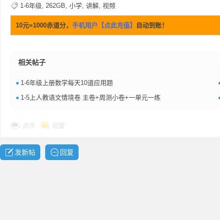
1-6年级
,
262GB
,
小学
,
讲解
,
视频
10元=1000赤道分，
手机用户【点此充值】
自动到账！
资
相关帖子
•
1-6年级上册数学每天10道应用题
•
1-5上人教语文情境卷 主卷+周测小卷+一单元一练
点评
回复
源
发新帖
回复