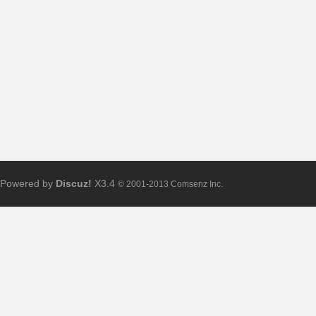
布
Powered by
Discuz!
X3.4
© 2001-2013 Comsenz Inc.
、