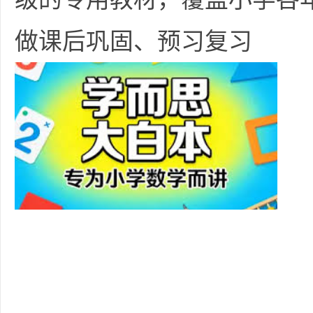
36
做课后巩固、预习复习
5
论