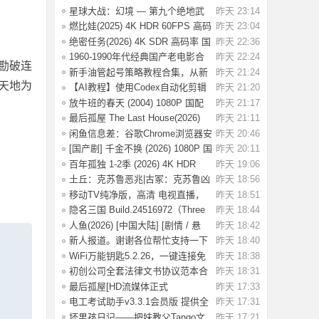
大合集【6.
星球大战：幻境 — 第九个绝地武
昨天 23:14
士 4K HDR
燃比娃(2025) 4K HDR 60FPS 高码
昨天 23:04
国语中字
绝密任务(2026) 4K SDR 高码率 国
昨天 22:36
语中字【2
1960-1990年代经典国产老电影合
昨天 22:24
勘破连
集 高清修复
新手油管起号策略教程合集，从新
昨天 21:24
天地为
手入门到精
【AI教程】使用Codex自动化剪辑
昨天 21:20
AI短视频，A
放牛班的春天 (2004) 1080P 国配
昨天 21:17
国语法语
最后孤屋 The Last House(2026)
昨天 21:11
[英国 / 法
闲鱼信息差：谷歌Chrome浏览器安
昨天 20:46
装包（附教
[国产剧] 千金不换 (2026) 1080P 国
昨天 20:11
语中字
百年孤独 1-2季 (2026) 4K HDR
昨天 19:06
1080P 内
土丘：克苏鲁恶兆|古冢：克苏鲁凶
昨天 18:56
兆 Build.
移动TV纯净版，高清 电视直播，
昨天 18:51
极速版！
隐名三国 Build.24516972（Three
昨天 18:44
Kingdoms
人鱼(2026) [中国大陆] [剧情 / 悬
昨天 18:42
疑] 汉语
新人报道。谢谢各位帮忙支持一下
昨天 18:40
WiFi万能钥匙5.2.26，一键连接免
昨天 18:38
费WiFi，解
初创公司全套法律文书协议范本合
昨天 18:31
同模板合集
最后孤屋[HD流媒体正式
昨天 17:33
版]The.Last.House.2
电工考试助手v3.3.1会员版 提供全
昨天 17:31
面的学习
坏男孩日记——把妹教父Tango文
昨天 17:21