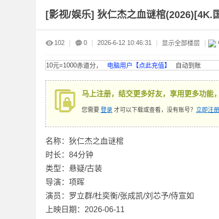
[影视/娱乐]
狄仁杰之血谜棺(2026)[4K.
赤
»
›
›
›
102
|
0
|
2026-6-12 10:46:31
|
显示全部楼层
|
10元=1000赤道分，
电脑用户【点此充值】
自动到账
马上注册，结交更多好友，享用更多功能
您需要
登录
才可以下载或查看，没有账号？
立即注册
道
名称：狄仁杰之血谜棺
时长：84分钟
类型：悬疑/古装
导演：项晖
演员：罗立群/杜奕衡/张成凯/刘芯予/侍宣如
上映日期：2026-06-11