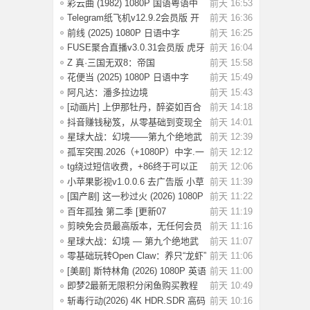
初学者设
彩云曲 (1982) 1080P 国语粤语中
前天 16:53
字 [2.49G]
Telegram纸飞机v12.9.2会员版 开
前天 16:36
放注册了
前线 (2025) 1080P 日语中字
前天 16:25
[1.74G]
FUSE聚合直播v3.0.31会员版 虎牙
前天 16:04
斗鱼抖音快
Z 真·三国无双8：帝国
前天 15:58
_Build.20984287 官
花便当 (2025) 1080P 日语中字
前天 15:49
[1.83G]
阿凡达：潘多拉边境
前天 15:43
Build.22429549（Avata
[动画片] 上伊那牡丹，醉姿如百合
前天 14:18
(2026) 1
抖音赚钱秘笈，从零基础到变现全
前天 14:01
解析[40.4G
星球大战：幻境——第九个绝地武
前天 12:39
士.2026（4
孤军突围.2026（+1080P）中字.一
前天 12:12
名军官冲出
tg绕过短信收费，+86终于可以正
前天 12:06
常登录了
小苹果影视v1.0.0.6 去广告版 小草
前天 11:39
影视v2.5
[国产剧] 这一秒过火 (2026) 1080P
前天 11:22
国语中
百年孤独 第二季 [更新07
前天 11:19
集]2026.HD1080P.X
剪映免会员最高版本，无任何会员
前天 11:16
按钮，免会
星球大战：幻境 — 第九个绝地武
前天 11:07
士 (2026)
零基础玩转Open Claw：养只“龙虾”
前天 11:06
当助理
[美剧] 斯特林角 (2026) 1080P 英语
前天 11:00
中字 (
即梦2最新无限积分闲鱼购买教程
前天 10:49
斩毒行动(2026) 4K HDR.SDR 高码
前天 10:16