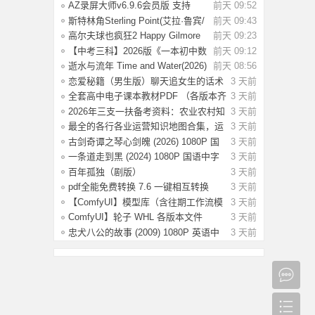
率 【国语
AZ录屏大师v6.9.6会员版 支持
前天 09:52
1080P/60fps
斯特林角Sterling Point(艾拉·鲁宾/
前天 09:43
艾米丽
高尔夫球也疯狂2 Happy Gilmore
前天 09:23
2(2025) WE
【中考三科】2026版《一本初中数
前天 09:12
理化公式定
逝水与流年 Time and Water(2026)
前天 08:56
【简繁英
恋爱秘籍（男生版）聊天追女生的话术
3 天前
技巧，
全套高中电子课本教材PDF （各版本齐
3 天前
全）【
2026年三支一扶备考资料：农业农村知
3 天前
识考前
最全的各行各业运营知识地图合集，运
3 天前
营人案
古剑奇谭之琴心剑魄 (2026) 1080P 国
3 天前
语中字
一条道走到黑 (2024) 1080P 国语中字
3 天前
[1.35
百年孤独（剧版）
3 天前
S02.2026（4K+1080P）中字
pdf全能免费转换 7.6 一键相互转换
3 天前
【ComfyUI】模型库（含往期工作流模
3 天前
型）
ComfyUI】轮子 WHL 各版本文件
3 天前
忠犬八公的故事 (2009) 1080P 英语中
3 天前
字 [2.