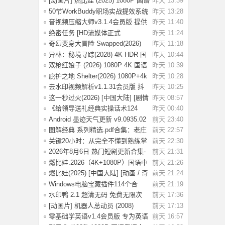
[动画片] 燃比娃 (2025) 1080P 国语
昨天 13:39
中字 [0
50节WorkBuddy职场实战提效系统
昨天 13:28
课：掌握效
音视频压缩大师v3.1.4会员版 提供
昨天 11:40
高效的音
绝密任务 [HD流媒体正式
昨天 11:24
版]Operation.Black
奇幻变身大冒险 Swapped(2026)
昨天 11:18
[1080P] [中
异林：秘境寻踪(2028) 4K HDR 国
昨天 10:44
语中字【1.
双枪红娘子 (2026) 1080P 4K 国语
昨天 10:39
中字 [1.7
庇护之地 Shelter(2026) 1080P+4k
昨天 10:28
中英双字
去水印视频解析v1.1.31会员版 抖
昨天 10:25
音等平台无
这一秒过火(2026) [中国大陆] [剧情
昨天 08:57
/ 爱情
《给领导送礼经典实操话术124
昨天 00:40
条》：不踩红
Android 墨迹天气更新 v9.0935.02
前天 23:40
去广告解
图解经典 系列精选.pdf合集：老庄
前天 22:57
易经 风
关键20小时：从完全不懂到熟练掌
前天 22:30
握一门新技
2026年8月6日 热门短剧更新合集-
前天 21:31
海量热门
燃比娃.2026（4K+1080P）国语中
前天 21:26
字.首部宣纸
燃比娃(2025) [中国大陆] [动画 / 奇
前天 21:24
幻 /
Windows电脑宝藏插件114个合
前天 21:19
集，按功能分类
水印鸭 2.1 超清无码 免费无限次
前天 17:36
试了好多
[动画片] 机器人总动员 (2008)
前天 17:13
1080P 国配
零基础学英语v1.4会员版 专为英语
前天 16:57