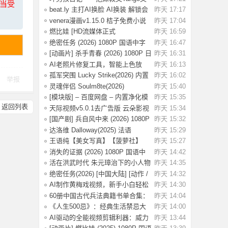
上当受
集.pdf，当
beat.ly 主打AI换脸 AI换装 解锁会
昨天 17:17
员版
venera漫画v1.15.0 桔子免费小说
昨天 17:04
v1.1.8书
燃比娃 [HD流媒体正式
昨天 16:59
版]A.Story.About.Fir
绝密任务 (2026) 1080P 国语中字
昨天 16:47
[0.8G]
[动画片] 杀手青春 (2026) 1080P 日
昨天 16:31
语中字
AI老照片修复工具，智能上色放
昨天 16:13
大，一键还原
孤军突围 Lucky Strike(2026) 内置
昨天 16:02
举报
简英 4K
灵魂伴侣 Soulm8te(2026)
昨天 15:40
【4K.DV.HDR】【
[模块版] – 百度网盘 – 内置净化模
昨天 15:35
返回列表
块 –
天际视频v5.0.1去广告版 云朵影视
昨天 15:34
v1.9.0去
[国产剧] 兵自风中来 (2026) 1080P
昨天 15:32
国语中
达洛维 Dalloway(2025) 法语
昨天 15:29
1080P 【3.2G
王语纯【美女写真】【菠萝社】
昨天 15:27
【51P】
消失的证据 (2026) 1080P 国语中
昨天 14:42
字 [1.09G]
活在洪武时代 朱元璋治下的小人物
昨天 14:35
命运
绝密任务(2026) [中国大陆] [动作 /
昨天 14:32
战争 /
AI制作黄梅戏视频，新手小白轻松
昨天 14:30
赚取收益
60册中国古代兵法典籍书单合集：
昨天 14:04
绝版古代兵
《人生500忌》：经典生活禁忌大
昨天 14:00
全
AI驱动的全能视频剪辑利器：威力
昨天 13:44
导演v24.6.