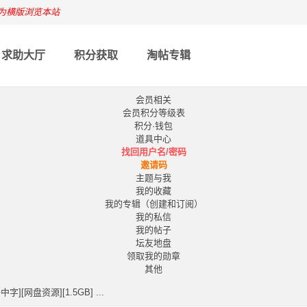
为横版浏览本站
求助大厅
积分获取
淘帖专辑
会员相关
会员积分等级表
积分·钱包
道具中心
找回用户名/密码
邀请码
主题与我
我的收藏
我的专辑（创建和订阅）
我的私信
我的帖子
坛友地盘
领取我的勋章
其他
字][网盘资源][1.5GB] ...