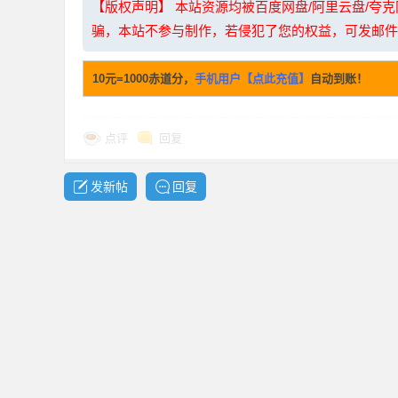
【版权声明】 本站资源均被百度网盘/阿里云盘/
骗，本站不参与制作，若侵犯了您的权益，可发邮件至：li
10元=1000赤道分，
手机用户【点此充值】
自动到账！
点评
回复
坛
发新帖
回复
-