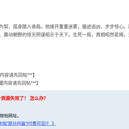
为契，孤身踏入诡局。他拨开重重迷雾，循迹追凶，步步惊心。
、震动朝野的惊天阴谋昭示于天下。生死一局，真相昭然若揭，
内容请先回帖***】
内容请先回帖***】
一资源失效了！ 怎么办？
效帖网址。
加"部分内容"[付费可见]？ 》