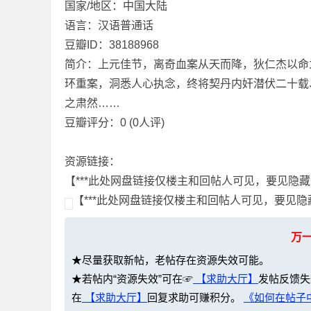
国家/地区：中国大陆
36
语言：汉语普通话
豆瓣ID：38188968
简介：上元佳节，离奇血案从天而降，狄仁杰以命
环重案，洞悉人心执念，终将契丹内奸潜伏二十载
之肃然……
豆瓣评分：0 (0人评)
5
资源链接：
【***此处网盘链接仅楼主和回帖人可见，要见隐藏
【***此处网盘链接仅楼主和回帖人可见，要见隐藏
万
★尽量获取新帖，老帖存在资源失效可能。
★若帖内“资源失效”可在☞
【求助大厅】
发帖反馈失
论
在
【求助大厅】
回复求助可赚积分。
《如何在帖子中