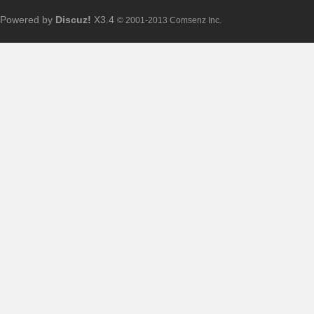
Powered by
Discuz!
X3.4
© 2001-2013 Comsenz Inc.
求
助