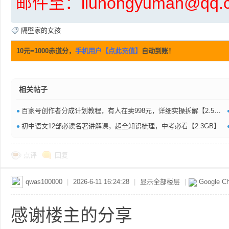
邮件至：liuhongyuman@q
隔壁家的女孩
资
10元=1000赤道分，
手机用户【点此充值】
自动到账！
相关帖子
•
百家号创作者分成计划教程，有人在卖998元，详细实操拆解【2.5GB】
•
初中语文12部必读名著讲解课，超全知识梳理，中考必看【2.3GB】
源
点评
回复
qwas100000
|
2026-6-11 16:24:28
|
显示全部楼层
|
Google C
感谢楼主的分享