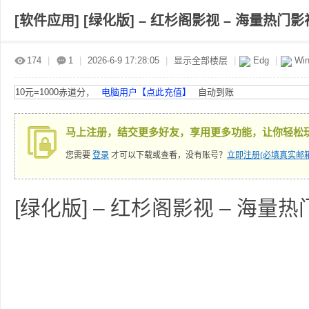
[软件应用]
[绿化版] – 红杉阁影视 – 海量热门影视 –
赤
»
›
›
›
174
|
1
|
2026-6-9 17:28:05
|
显示全部楼层
|
Edg
|
Win
10元=1000赤道分，
电脑用户【点此充值】
自动到账
马上注册，结交更多好友，享用更多功能，让你轻松
您需要
登录
才可以下载或查看，没有账号？
立即注册(必填真实邮箱
道
[绿化版] – 红杉阁影视 – 海量热门影