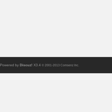
布
Powered by
Discuz!
X3.4
© 2001-2013 Comsenz Inc.
、