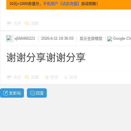
10元=1000赤道分，
手机用户【点此充值】
自动到账！
点评
回复
网
q568466221
|
2026-6-11 19:36:03
|
显示全部楼层
|
Google C
谢谢分享谢谢分享
点评
回复
支持
反对
发新帖
回复
盘