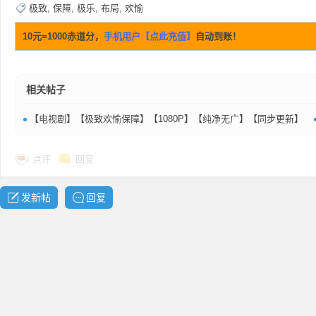
极致
,
保障
,
极乐
,
布局
,
欢愉
共
10元=1000赤道分，
手机用户【点此充值】
自动到账！
相关帖子
•
【电视剧】【极致欢愉保障】【1080P】【纯净无广】【同步更新】
享
点评
回复
发新帖
回复
发