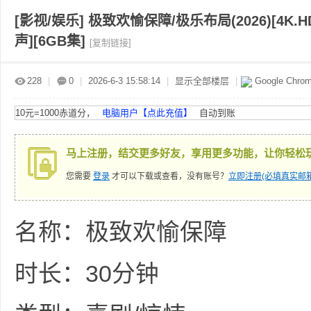
[影视/娱乐]
极致欢愉保障/极乐布局(2026)[4K.
声][6GB集]
[复制链接]
赤
»
›
›
›
228
|
0
|
2026-6-3 15:58:14
|
显示全部楼层
|
Google Chro
10元=1000赤道分，
电脑用户【点此充值】
自动到账
马上注册，结交更多好友，享用更多功能，让你轻松
您需要
登录
才可以下载或查看，没有账号？
立即注册(必填真实邮箱
道
名称：极致欢愉保障
时长：30分钟