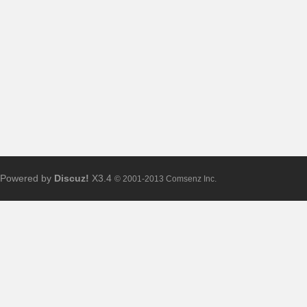
布
Powered by
Discuz!
X3.4
© 2001-2013 Comsenz Inc.
、