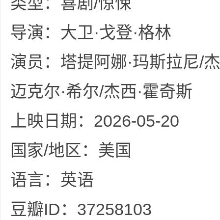
类型：喜剧/惊悚
36
导演：大卫·戈登·格林
演员：塔提阿娜·玛斯拉尼/杰克
迈克尔·希尔/杰西·霍奇斯
5
上映日期：2026-05-20
国家/地区：美国
语言：英语
豆瓣ID：37258103
论