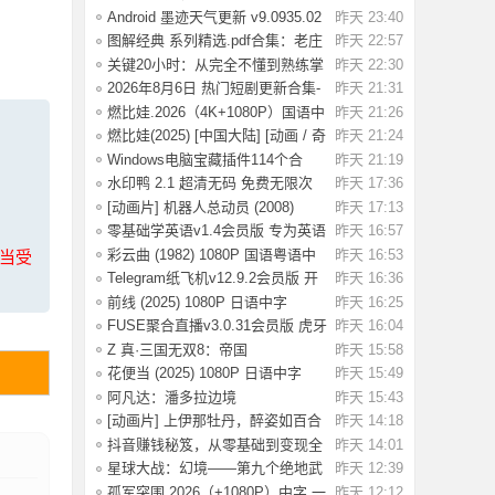
条》：不踩红
Android 墨迹天气更新 v9.0935.02
昨天 23:40
去广告解
图解经典 系列精选.pdf合集：老庄
昨天 22:57
易经 风
关键20小时：从完全不懂到熟练掌
昨天 22:30
握一门新技
2026年8月6日 热门短剧更新合集-
昨天 21:31
海量热门
燃比娃.2026（4K+1080P）国语中
昨天 21:26
字.首部宣纸
燃比娃(2025) [中国大陆] [动画 / 奇
昨天 21:24
幻 /
Windows电脑宝藏插件114个合
昨天 21:19
集，按功能分类
水印鸭 2.1 超清无码 免费无限次
昨天 17:36
试了好多
[动画片] 机器人总动员 (2008)
昨天 17:13
1080P 国配
零基础学英语v1.4会员版 专为英语
昨天 16:57
初学者设
彩云曲 (1982) 1080P 国语粤语中
昨天 16:53
上当受
字 [2.49G]
Telegram纸飞机v12.9.2会员版 开
昨天 16:36
放注册了
前线 (2025) 1080P 日语中字
昨天 16:25
[1.74G]
FUSE聚合直播v3.0.31会员版 虎牙
昨天 16:04
斗鱼抖音快
Z 真·三国无双8：帝国
昨天 15:58
_Build.20984287 官
花便当 (2025) 1080P 日语中字
昨天 15:49
[1.83G]
阿凡达：潘多拉边境
昨天 15:43
Build.22429549（Avata
[动画片] 上伊那牡丹，醉姿如百合
昨天 14:18
(2026) 1
抖音赚钱秘笈，从零基础到变现全
昨天 14:01
解析[40.4G
星球大战：幻境——第九个绝地武
昨天 12:39
士.2026（4
孤军突围.2026（+1080P）中字.一
昨天 12:12