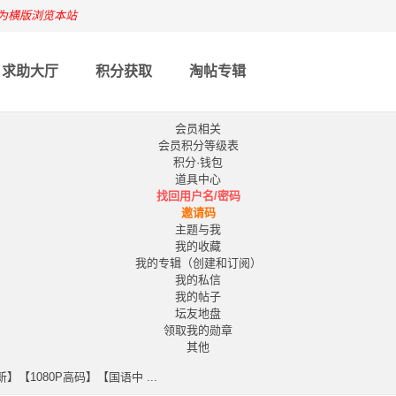
为横版浏览本站
求助大厅
积分获取
淘帖专辑
会员相关
会员积分等级表
积分·钱包
道具中心
找回用户名/密码
邀请码
主题与我
我的收藏
我的专辑（创建和订阅）
我的私信
我的帖子
坛友地盘
领取我的勋章
其他
新】【1080P高码】【国语中 ...