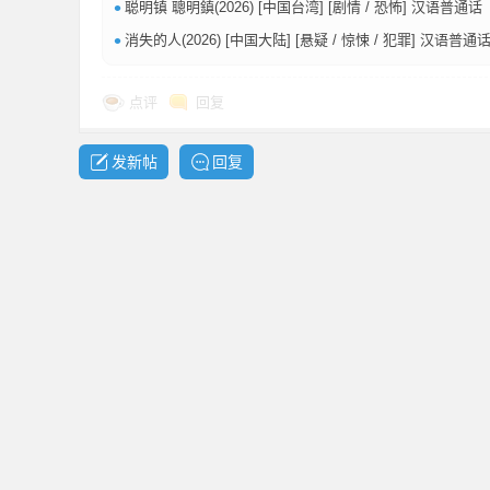
•
聪明镇 聰明鎮(2026) [中国台湾] [剧情 / 恐怖] 汉语普通话【单集4G】【4K+1080】
•
消失的人(2026) [中国大陆] [悬疑 / 惊悚 / 犯罪] 汉语普通话【单集5G】
点评
回复
发新帖
回复
坛
-