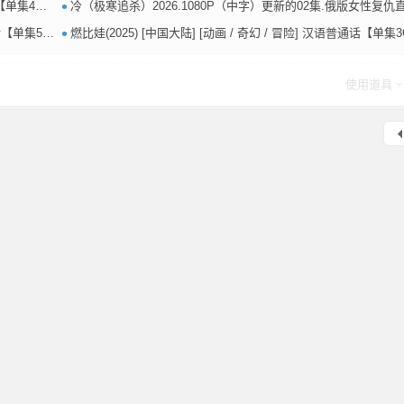
•
【更10完结】
冷（极寒追杀）2026.1080P（中字）更新的02集.俄版女性复仇直接拉满【单集2G左右
•
【4KHDR】
燃比娃(2025) [中国大陆] [动画 / 奇幻 / 冒险] 汉语普通话【单集3G】【4K+108
使用道具