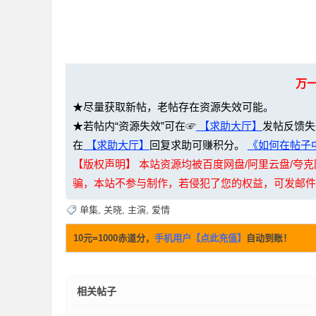
36
万
★尽量获取新帖，老帖存在资源失效可能。
★若帖内“资源失效”可在☞
【求助大厅】
发帖反馈失
在
【求助大厅】
回复求助可赚积分。
《如何在帖子中
5
【版权声明】 本站资源均被百度网盘/阿里云盘/
骗，本站不参与制作，若侵犯了您的权益，可发邮件至：li
单集
,
关晓
,
主演
,
爱情
10元=1000赤道分，
手机用户【点此充值】
自动到账！
相关帖子
论