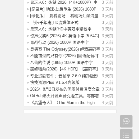
New D
鬼玩人6：炼狱.2026（4K+1080P）中
3 天前
字.附系
[纪录片] 地球·劫后重生 (2026) 1080P
3 天前
英
[绿化版] – 爱看剧场 – 看剧场汇聚海量
3 天前
影
世外/千年鬼[HD流媒体正式
3 天前
版]Another.World
鬼玩人6：炼狱[HD中英双字精校字
3 天前
幕]Evil De
惊声尖笑6 (2026) 4K 英语中字 [5.64G]
3 天前
毒战行动 (2026) 1080P 国语中字
3 天前
[1.14G]
奥德赛 The Odyssey(2026) 超清高码率
3 天前
4K H
不能错过的只有你2(2026) [国语配音/中
3 天前
文字
八仙的传说 (1985) 1080P 国语中字
3 天前
[3.79G]
巅峰猎杀(2026)【4K.HDR】【高码率】
3 天前
【内封
专业追剧软件：云帧享 2.6.0 纯净版影
3 天前
视资
快找资源Plus V1.5.4高级版
3 天前
2026年8月2日发布的优质付费深度文章
3 天前
合集【
GitHub爆火开源声音克隆工具，零部署
3 天前
3秒音
《高堡奇人》（The Man in the High
4 天前
Castle