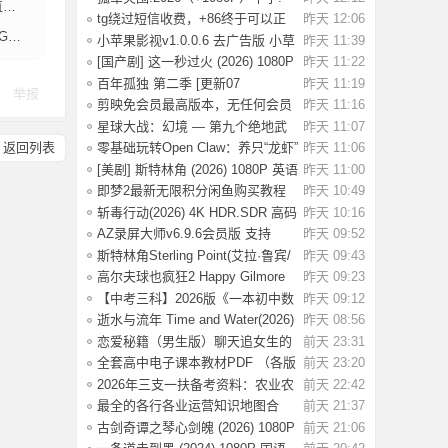
】
名军官冲出
tg绕过短信收费，+86终于可以正
昨天 12:06
0】
常登录了
小苹果影视v1.0.0.6 去广告版 小草
昨天 11:39
影视v2.5
[国产剧] 这一秒过火 (2026) 1080P
昨天 11:22
国语中
百年孤独 第二季 [更新07
昨天 11:19
举报
集]2026.HD1080P.X
剪映免会员最高版本，无任何会员
昨天 11:16
按钮，免会
星球大战：幻境 — 第九个绝地武
昨天 11:07
士 (2026)
返回列表
零基础玩转Open Claw：养只“龙虾”
昨天 11:06
当助理
[美剧] 斯特林角 (2026) 1080P 英语
昨天 11:00
中字 (
即梦2最新无限积分闲鱼购买教程
昨天 10:49
斩毒行动(2026) 4K HDR.SDR 高码
昨天 10:16
率 【国语
AZ录屏大师v6.9.6会员版 支持
昨天 09:52
1080P/60fps
斯特林角Sterling Point(艾拉·鲁宾/
昨天 09:43
艾米丽
高尔夫球也疯狂2 Happy Gilmore
昨天 09:23
2(2025) WE
【中考三科】2026版《一本初中数
昨天 09:12
理化公式定
逝水与流年 Time and Water(2026)
昨天 08:56
【简繁英
恋爱秘籍（男生版）聊天追女生的
前天 23:31
话术技巧，
全套高中电子课本教材PDF （各版
前天 23:20
本齐全）【
2026年三支一扶备考资料：农业农
前天 22:42
村知识考前
最全的各行各业运营知识地图合
前天 21:37
集，运营人案
古剑奇谭之琴心剑魄 (2026) 1080P
前天 21:06
国语中字