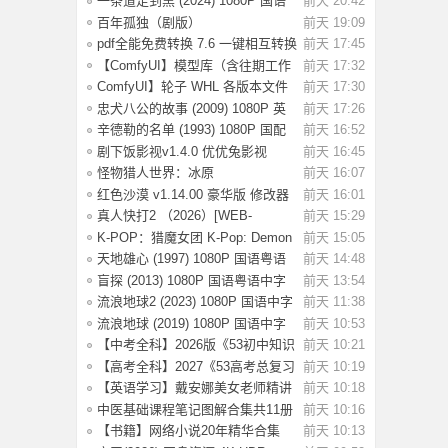
一条道走到黑 (2024) 1080P 国语
前天 20:42
中字 [1.35
百年孤独（剧版）
前天 19:09
S02.2026（4K+1080P）中字
pdf全能免费转换 7.6 一键相互转换
前天 17:45
【ComfyUI】模型库（含往期工作
前天 17:32
流模型）
ComfyUI】轮子 WHL 各版本文件
前天 17:30
忠犬八公的故事 (2009) 1080P 英
前天 17:26
语中字 [2.
辛德勒的名单 (1993) 1080P 国配
前天 16:52
国语英语
剧下饭影视v1.4.0 优优兔影视
前天 16:45
v5.1.3
怪物猎人世界：冰原
前天 16:07
Build.15539686 全DLC
红色沙漠 v1.14.00 豪华版 修改器
前天 16:01
（Crimson
真人快打2 （2026）[WEB-
前天 15:29
MKV/124G][英语中
K-POP：猎魔女团 K-Pop: Demon
前天 15:05
Hunters(202
天地雄心 (1997) 1080P 国语粤语
前天 14:48
中字 [3.17
盲探 (2013) 1080P 国语粤语中字
前天 13:54
[3.64G]
流浪地球2 (2023) 1080P 国语中字
前天 11:38
[2.8G]
流浪地球 (2019) 1080P 国语中字
前天 10:53
[3.54G]
【中考全科】2026版《53初中知识
前天 10:21
清单》9科
【高考全科】2027《53高考总复习
前天 10:19
A版》9科全
【英语学习】戴安娜美女老师精讲
前天 10:18
《新概念英
中医基础课程笔记图解合集共11册
前天 10:16
【书籍】网络小说20年精华合集
前天 10:13