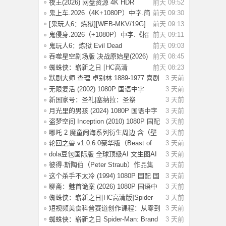
（都市、悬疑
夜王(2026) 网盘资源 4K HDR
前天 09:52
【6.2G] 国语/
鬼上车.2026（4K+1080P）中字.简
前天 09:30
单直白.生
[鬼玩人6：炼狱][WEB-MKV/19G]
前天 09:13
[英语/中文字
鬼侵身.2026（+1080P）中字.《招
前天 09:11
魂》特效团
鬼玩人6：炼狱 Evil Dead
前天 09:03
Burn(2026) [4K S
吞噬星空剧场版 决战原始星(2026)
前天 08:45
【4K.SDR
蜘蛛侠：崭新之日 [HC高清
前天 08:23
版]Spider-Man: B
默剧大师 查理.卓别林 1889-1977 喜剧
3 天前
电影
无限复活 (2002) 1080P 国语中字
3 天前
[3.29G]
新国家号：圣礼|塞纳拉：圣祭
3 天前
Build.244719
月光里的男孩 (2024) 1080P 国语中字
3 天前
[1.28
盗梦空间 Inception (2010) 1080P 国配
3 天前
国
哪吒 2 魔童闹海系列衍生周边 含（壁
3 天前
纸，海
轮回之兽 v1.0.6.0豪华版（Beast of
3 天前
Reinca
dola豆包国际版 全球顶级AI 文生图AI
3 天前
视频
彼得·斯陶伯（Peter Straub）作品集
3 天前
这个杀手不太冷 (1994) 1080P 国配 国
3 天前
语英
聊斋：魅首诡案 (2026) 1080P 国语中
3 天前
字 [1G
蜘蛛侠：崭新之日[HC高清版]Spider-
3 天前
Man.Bra
短视频美食科普赛道创作课程：从零到
3 天前
变现运
蜘蛛侠：崭新之日 Spider-Man: Brand
3 天前