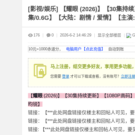
[影视/娱乐]
【耀眼 (2026)】【30集
集/0.6G】【大陆：剧情 / 爱情】【主演:
赤
»
›
›
›
176
|
0
|
2026-6-2 14:46:29
|
显示全部楼层
|
G
10元=1000赤道分，
电脑用户【点此充值】
自动到账
马上注册，结交更多好友，享用更多功能
您需要
登录
才可以下载或查看，没有账号？
立即注册
道
【
耀眼
(2026)】【30集持续更新】【1080P高码
昀锐】
链接：【***此处网盘链接仅楼主和回帖人可见，要
链接：【***此处网盘链接仅楼主和回帖人可见，要
链接: 【***此处网盘链接仅楼主和回帖人可见，要