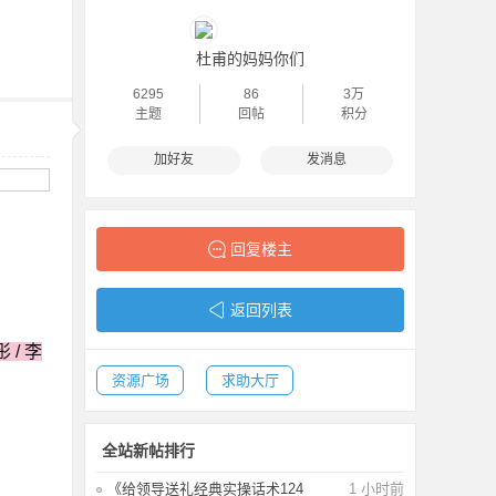
杜甫的妈妈你们
6295
86
3万
主题
回帖
积分
加好友
发消息
回复楼主
返回列表
 / 李
资源广场
求助大厅
全站新帖排行
《给领导送礼经典实操话术124
1 小时前