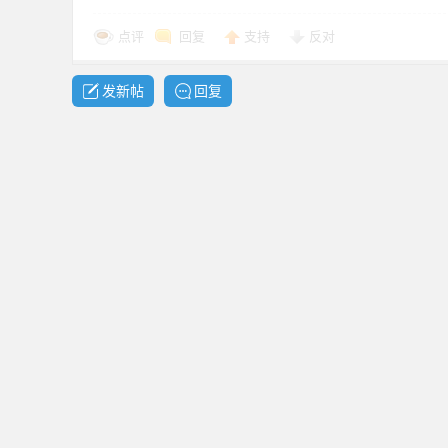
点评
回复
支持
反对
资
发新帖
回复
源