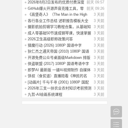
2026年8月2日发布的优质付费深度
前天 09:57
文章合集【
GitHub爆火开源声音克隆工具，零
前天 09:26
部署3秒音
《高堡奇人》（The Man in the High
3 天前
Castle
各行各业工作总结 述职报告模板大全
3 天前
【52.9M
摄影航拍剪辑学习教程合集，从基础知
3 天前
识到高
成人零基础50节速成钢琴课，快速掌握
3 天前
钢琴演
2026卫生高级职称政策问答
3 天前
猎魔行动 (2026) 1080P 国语中字
3 天前
[1.53G]
狄仁杰之通天帝国 (2010) 1080P 国语
3 天前
粤语中
开源免费公众号桌面级Markdown 排版
3 天前
工具【2
侠盗联盟 (2017) 1080P 国语粤语中字
3 天前
[5.48
即梦AI 最新版 一键AI视频制作 自媒体
3 天前
视频
饼叔（食贫道）直播陪看《神民的名
3 天前
义》卧底
[动画片] 千与千寻 (2001) 1080P 国配
3 天前
国语
2026年三支一扶农业农村知识考前预测
3 天前
420题
九哲-AI绘画系统课程
3 天前