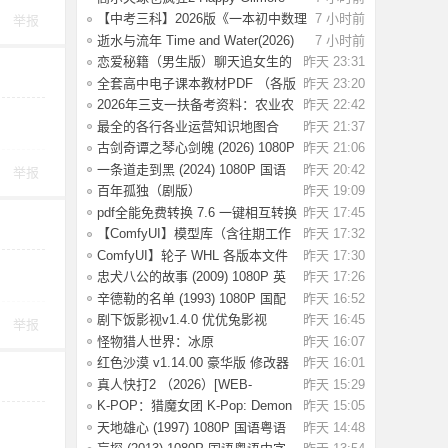
2(2025) WE
【中考三科】2026版《一本初中数理
7 小时前
举报
化公式定
逝水与流年 Time and Water(2026)
7 小时前
【简繁英
恋爱秘籍（男生版）聊天追女生的
昨天 23:31
话术技巧，
全套高中电子课本教材PDF （各版
昨天 23:20
本齐全）【
2026年三支一扶备考资料：农业农
昨天 22:42
村知识考前
最全的各行各业运营知识地图合
昨天 21:37
集，运营人案
古剑奇谭之琴心剑魄 (2026) 1080P
昨天 21:06
国语中字
一条道走到黑 (2024) 1080P 国语
昨天 20:42
举报
中字 [1.35
百年孤独（剧版）
昨天 19:09
S02.2026（4K+1080P）中字
pdf全能免费转换 7.6 一键相互转换
昨天 17:45
【ComfyUI】模型库（含往期工作
昨天 17:32
流模型）
ComfyUI】轮子 WHL 各版本文件
昨天 17:30
忠犬八公的故事 (2009) 1080P 英
昨天 17:26
语中字 [2.
辛德勒的名单 (1993) 1080P 国配
昨天 16:52
国语英语
剧下饭影视v1.4.0 优优兔影视
昨天 16:45
举报
v5.1.3
怪物猎人世界：冰原
昨天 16:07
Build.15539686 全DLC
红色沙漠 v1.14.00 豪华版 修改器
昨天 16:01
（Crimson
真人快打2 （2026）[WEB-
昨天 15:29
MKV/124G][英语中
K-POP：猎魔女团 K-Pop: Demon
昨天 15:05
Hunters(202
天地雄心 (1997) 1080P 国语粤语
昨天 14:48
中字 [3.17