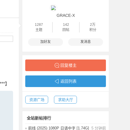
GRACE-X
1287
142
2万
主题
回帖
积分
加好友
发消息
回复楼主
返回列表
**】
资源广场
求助大厅
全站新帖排行
前线 (2025) 1080P 日语中字 [1.74G]
5 分钟前