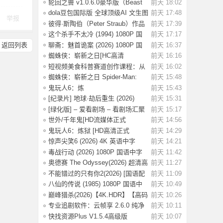
（壁纸，海
轮回之兽 v1.0.6.0豪华版（Beast
前天 18:02
of Reinca
dola豆包国际版 全球顶级AI 文生图
前天 17:48
举报
AI视频
彼得·斯陶伯（Peter Straub）作品
前天 17:39
集
这个杀手不太冷 (1994) 1080P 国
前天 17:17
配 国语英
聊斋：魅首诡案 (2026) 1080P 国
前天 16:37
返回列表
语中字 [1G
蜘蛛侠：崭新之日[HC高清
前天 16:16
版]Spider-Man.Bra
短视频美食科普赛道创作课程：从
前天 16:02
零到变现运
蜘蛛侠：崭新之日 Spider-Man:
前天 15:48
Brand New D
鬼玩人6：炼
前天 15:43
狱.2026（4K+1080P）中字.附系
[纪录片] 地球·劫后重生 (2026)
前天 15:31
1080P 英
[绿化版] – 爱看剧场 – 看剧场汇聚
前天 15:17
海量影
世外/千年鬼[HD流媒体正式
前天 14:56
版]Another.World
鬼玩人6：炼狱 [HD高清正式
前天 14:29
版]Evil Dead Bu
惊声尖笑6 (2026) 4K 英语中字
前天 14:21
[5.64G]
毒战行动 (2026) 1080P 国语中字
前天 11:42
[1.14G]
奥德赛 The Odyssey(2026) 超清高
前天 11:27
码率 4K H
不能错过的只有你2(2026) [国语配
前天 11:09
音/中文字
八仙的传说 (1985) 1080P 国语中
前天 10:49
字 [3.79G]
巅峰猎杀(2026)【4K.HDR】【高码
前天 10:26
率】【内封
专业追剧软件：云帧享 2.6.0 纯净
前天 10:11
版影视资
快找资源Plus V1.5.4高级版
前天 10:07