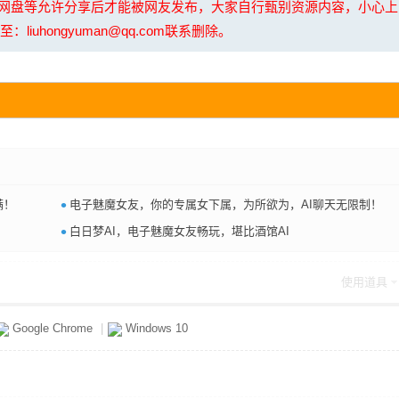
夸克网盘等允许分享后才能被网友发布，大家自行甄别资源内容，小心
uhongyuman@qq.com联系删除。
•
满！
电子魅魔女友，你的专属女下属，为所欲为，AI聊天无限制！
•
白日梦AI，电子魅魔女友畅玩，堪比酒馆AI
使用道具
Google Chrome
|
Windows 10