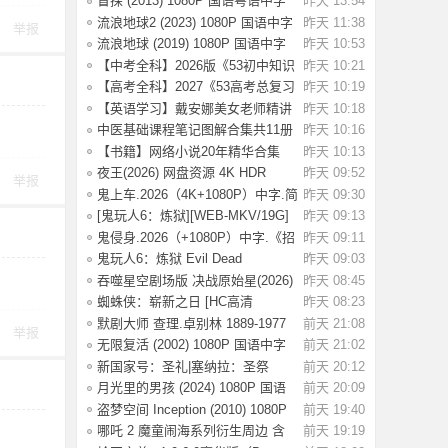
盲探 (2013) 1080P 国语粤语中字
昨天 13:54
[3.64G]
流浪地球2 (2023) 1080P 国语中字
昨天 11:38
举报
[2.8G]
流浪地球 (2019) 1080P 国语中字
昨天 10:53
[3.54G]
【中考全科】2026版《53初中知识
昨天 10:21
清单》9科
【高考全科】2027《53高考总复习
昨天 10:19
A版》9科全
【英语学习】戴安娜美女老师精讲
昨天 10:18
《新概念英
中医基础课程笔记图解合集共11册
昨天 10:16
【书籍】网络小说20年精华合集
昨天 10:13
（都市、悬疑
夜王(2026) 网盘资源 4K HDR
昨天 09:52
举报
【6.2G] 国语/
鬼上车.2026（4K+1080P）中字.简
昨天 09:30
单直白.生
[鬼玩人6：炼狱][WEB-MKV/19G]
昨天 09:13
[英语/中文字
鬼侵身.2026（+1080P）中字.《招
昨天 09:11
魂》特效团
鬼玩人6：炼狱 Evil Dead
昨天 09:03
Burn(2026) [4K S
吞噬星空剧场版 决战原始星(2026)
昨天 08:45
【4K.SDR
蜘蛛侠：崭新之日 [HC高清
昨天 08:23
版]Spider-Man: B
默剧大师 查理.卓别林 1889-1977
前天 21:08
举报
喜剧电影
无限复活 (2002) 1080P 国语中字
前天 21:02
[3.29G]
新国家号：圣礼|塞纳拉：圣祭
前天 20:12
Build.244719
月光里的男孩 (2024) 1080P 国语
前天 20:09
中字 [1.28
盗梦空间 Inception (2010) 1080P
前天 19:40
国配 国
哪吒 2 魔童闹海系列衍生周边 含
前天 19:19