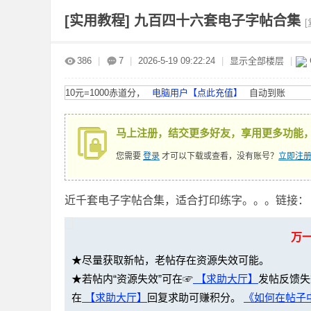
[实用教程]
九百四十六套电子字帖合集
赤
»
›
›
›
386
|
7
|
2026-5-19 09:22:24
|
显示全部楼层
|
10元=1000赤道分，
电脑用户【点此充值】
自动到账
马上注册，结交更多好友，享用更多功能
您需要
登录
才可以下载或查看，没有账号？
立即注册
道
近千套电子字帖合集，适合打印练字。。。链接：【
万
★尽量获取新帖，老帖存在资源失效可能。
★若帖内“资源失效”可在☞
【求助大厅】
发帖反馈失
在
【求助大厅】
回复求助可赚积分。
《如何在帖子中