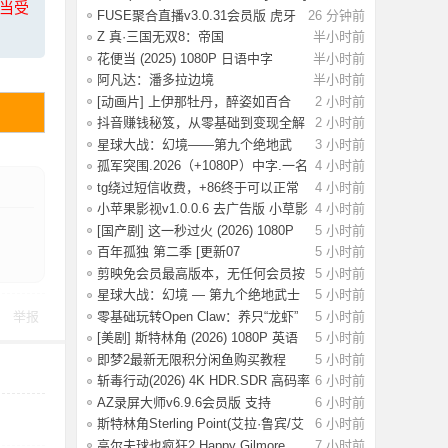
上当受
FUSE聚合直播v3.0.31会员版 虎牙
26 分钟前
斗鱼抖音快
Z 真·三国无双8：帝国
半小时前
_Build.20984287 官
花便当 (2025) 1080P 日语中字
半小时前
[1.83G]
阿凡达：潘多拉边境
半小时前
Build.22429549（Avata
[动画片] 上伊那牡丹，醉姿如百合
2 小时前
(2026) 1
抖音赚钱秘笈，从零基础到变现全解
2 小时前
析[40.4G
星球大战：幻境——第九个绝地武
3 小时前
士.2026（4
孤军突围.2026（+1080P）中字.一名
4 小时前
军官冲出
tg绕过短信收费，+86终于可以正常
4 小时前
登录了
小苹果影视v1.0.0.6 去广告版 小草影
4 小时前
视v2.5
[国产剧] 这一秒过火 (2026) 1080P
5 小时前
国语中
百年孤独 第二季 [更新07
5 小时前
集]2026.HD1080P.X
剪映免会员最高版本，无任何会员按
5 小时前
钮，免会
星球大战：幻境 — 第九个绝地武士
5 小时前
(2026)
零基础玩转Open Claw：养只“龙虾”
5 小时前
举报
当助理
[美剧] 斯特林角 (2026) 1080P 英语
5 小时前
中字 (
即梦2最新无限积分闲鱼购买教程
5 小时前
斩毒行动(2026) 4K HDR.SDR 高码率
6 小时前
【国语
AZ录屏大师v6.9.6会员版 支持
6 小时前
1080P/60fps
斯特林角Sterling Point(艾拉·鲁宾/艾
6 小时前
米丽
高尔夫球也疯狂2 Happy Gilmore
7 小时前