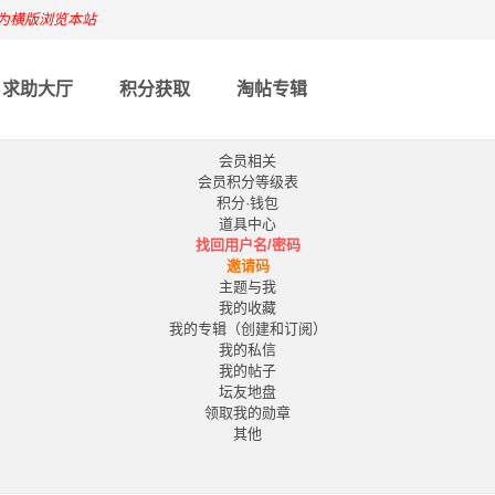
为横版浏览本站
求助大厅
积分获取
淘帖专辑
会员相关
会员积分等级表
积分·钱包
道具中心
找回用户名/密码
邀请码
主题与我
我的收藏
我的专辑（创建和订阅）
我的私信
我的帖子
坛友地盘
领取我的勋章
其他