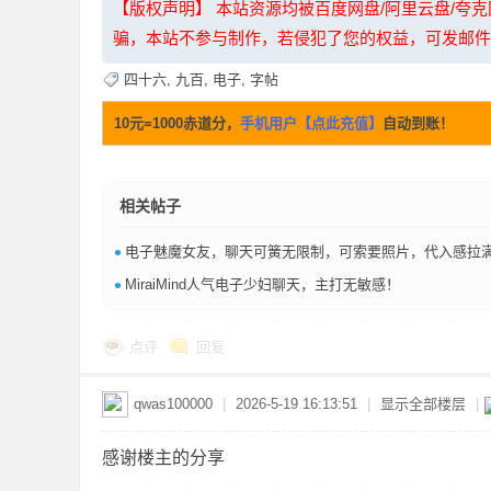
【版权声明】 本站资源均被百度网盘/阿里云盘/
36
骗，本站不参与制作，若侵犯了您的权益，可发邮件至：li
四十六
,
九百
,
电子
,
字帖
10元=1000赤道分，
手机用户【点此充值】
自动到账！
相关帖子
5
•
电子魅魔女友，聊天可簧无限制，可索要照片，代入感拉
•
MiraiMind人气电子少妇聊天，主打无敏感！
点评
回复
qwas100000
|
2026-5-19 16:13:51
|
显示全部楼层
|
论
感谢楼主的分享