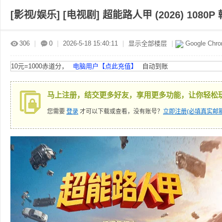
[影视/娱乐]
[电视剧] 超能路人甲 (2026) 1080P 
赤
»
›
›
›
306
|
0
|
2026-5-18 15:40:11
|
显示全部楼层
|
Google Chr
10元=1000赤道分，
电脑用户【点此充值】
自动到账
马上注册，结交更多好友，享用更多功能，让你轻松
您需要
登录
才可以下载或查看，没有账号？
立即注册(必填真实邮箱
道