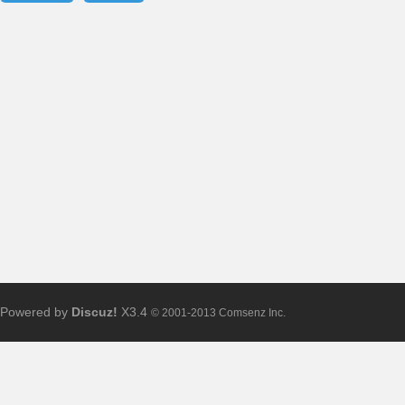
求
助
Powered by
Discuz!
X3.4
© 2001-2013 Comsenz Inc.