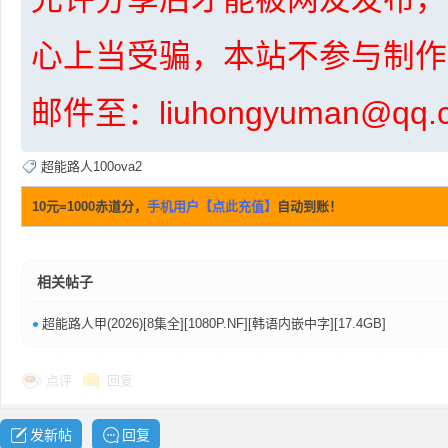
心上当受骗，本站不参与制作
邮件至：liuhongyuman@q
普
超能路人100ova2
10元=1000赤道分，
手机用户【点此充值】
自动到账！
相关帖子
•
超能路人甲(2026)[8集全][1080P.NF][韩语内嵌中字][17.4GB]
通
点评
回复
发新帖
回复