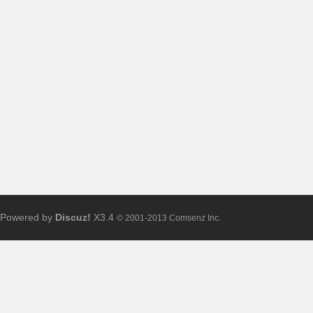
布
Powered by
Discuz!
X3.4
© 2001-2013 Comsenz Inc.
、