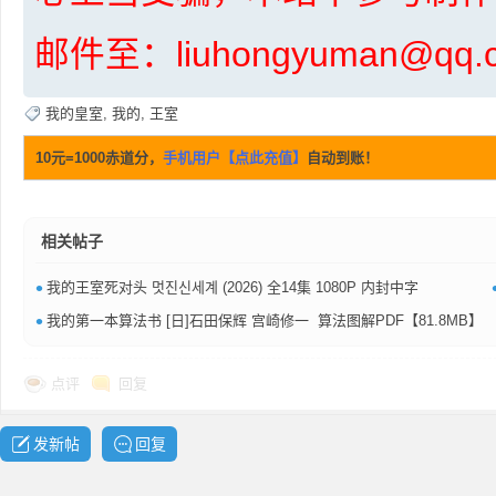
共
邮件至：liuhongyuman@q
我的皇室
,
我的
,
王室
10元=1000赤道分，
手机用户【点此充值】
自动到账！
相关帖子
享
•
我的王室死对头 멋진신세계 (2026) 全14集 1080P 内封中字
•
我的第一本算法书 [日]石田保辉 宫崎修一 算法图解PDF【81.8MB】
点评
回复
发新帖
回复
发