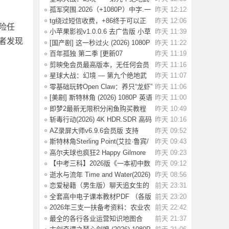
士.2026（4
孤军突围.2026（+1080P）中字.一
昨天 12:12
名军官冲出
tg绕过短信收费，+86终于可以正
昨天 12:06
险任
常登录了
小苹果影视v1.0.0.6 去广告版 小草
昨天 11:39
者发现
影视v2.5
[国产剧] 这一秒过火 (2026) 1080P
昨天 11:22
国语中
百年孤独 第二季 [更新07
昨天 11:19
集]2026.HD1080P.X
剪映免会员最高版本，无任何会员
昨天 11:16
按钮，免会
星球大战：幻境 — 第九个绝地武
昨天 11:07
士 (2026)
零基础玩转Open Claw：养只“龙虾”
昨天 11:06
当助理
[美剧] 斯特林角 (2026) 1080P 英语
昨天 11:00
中字 (
即梦2最新无限积分闲鱼购买教程
昨天 10:49
斩毒行动(2026) 4K HDR.SDR 高码
昨天 10:16
率 【国语
AZ录屏大师v6.9.6会员版 支持
昨天 09:52
1080P/60fps
斯特林角Sterling Point(艾拉·鲁宾/
昨天 09:43
艾米丽
高尔夫球也疯狂2 Happy Gilmore
昨天 09:23
2(2025) WE
【中考三科】2026版《一本初中数
昨天 09:12
理化公式定
逝水与流年 Time and Water(2026)
昨天 08:56
【简繁英
恋爱秘籍（男生版）聊天追女生的
前天 23:31
话术技巧，
全套高中电子课本教材PDF （各版
前天 23:20
本齐全）【
2026年三支一扶备考资料：农业农
前天 22:42
村知识考前
最全的各行各业运营知识地图合
前天 21:37
集，运营人案