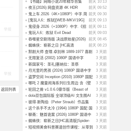
【书籍】网络小说20年精华合集
前天 10:13
（都市、悬疑
夜王(2026) 网盘资源 4K HDR
前天 09:52
【6.2G] 国语/
鬼上车.2026（4K+1080P）中字.简
前天 09:30
单直白.生
[鬼玩人6：炼狱][WEB-MKV/19G]
前天 09:13
[英语/中文字
鬼侵身.2026（+1080P）中字.《招
前天 09:11
举报
魂》特效团
鬼玩人6：炼狱 Evil Dead
前天 09:03
Burn(2026) [4K S
吞噬星空剧场版 决战原始星(2026)
前天 08:45
【4K.SDR
蜘蛛侠：崭新之日 [HC高清
前天 08:23
版]Spider-Man: B
默剧大师 查理.卓别林 1889-1977 喜剧
3 天前
电影
无限复活 (2002) 1080P 国语中字
3 天前
[3.29G]
新国家号：圣礼|塞纳拉：圣祭
3 天前
Build.244719
月光里的男孩 (2024) 1080P 国语中字
3 天前
举报
[1.28
盗梦空间 Inception (2010) 1080P 国配
3 天前
国
哪吒 2 魔童闹海系列衍生周边 含（壁
3 天前
纸，海
轮回之兽 v1.0.6.0豪华版（Beast of
3 天前
返回列表
Reinca
dola豆包国际版 全球顶级AI 文生图AI
3 天前
视频
彼得·斯陶伯（Peter Straub）作品集
3 天前
这个杀手不太冷 (1994) 1080P 国配 国
3 天前
语英
聊斋：魅首诡案 (2026) 1080P 国语中
3 天前
字 [1G
蜘蛛侠：崭新之日[HC高清版]Spider-
3 天前
Man.Bra
短视频美食科普赛道创作课程：从零到
3 天前