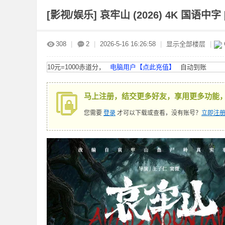
[影视/娱乐]
哀牢山 (2026) 4K 国语中字 [
赤
»
›
›
›
308
|
2
|
2026-5-16 16:26:58
|
显示全部楼层
|
10元=1000赤道分，
电脑用户【点此充值】
自动到账
马上注册，结交更多好友，享用更多功能
您需要
登录
才可以下载或查看，没有账号？
立即注册
道