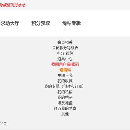
为横版浏览本站
求助大厅
积分获取
淘帖专辑
会员相关
会员积分等级表
积分·钱包
道具中心
找回用户名/密码
邀请码
主题与我
我的收藏
我的专辑（创建和订阅）
我的私信
我的帖子
坛友地盘
领取我的勋章
其他
02G]