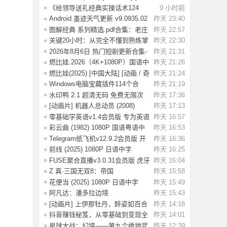
爱情
《给领导送礼经典实操话术124
9 小时前
条》：不踩红
Android 墨迹天气更新 v9.0935.02
昨天 23:40
去广告解
图解经典 系列精选.pdf合集：老庄
昨天 22:57
易经 风
关键20小时：从完全不懂到熟练掌
昨天 22:30
握一门新技
2026年8月6日 热门短剧更新合集-
昨天 21:31
海量热门
燃比娃.2026（4K+1080P）国语中
昨天 21:26
字.首部宣纸
燃比娃(2025) [中国大陆] [动画 / 奇
昨天 21:24
幻 /
Windows电脑宝藏插件114个合
昨天 21:19
集，按功能分类
水印鸭 2.1 超清无码 免费无限次
昨天 17:36
试了好多
[动画片] 机器人总动员 (2008)
昨天 17:13
1080P 国配
零基础学英语v1.4会员版 专为英语
昨天 16:57
初学者设
彩云曲 (1982) 1080P 国语粤语中
昨天 16:53
字 [2.49G]
Telegram纸飞机v12.9.2会员版 开
昨天 16:36
放注册了
前线 (2025) 1080P 日语中字
昨天 16:25
[1.74G]
FUSE聚合直播v3.0.31会员版 虎牙
昨天 16:04
斗鱼抖音快
Z 真·三国无双8：帝国
昨天 15:58
_Build.20984287 官
花便当 (2025) 1080P 日语中字
昨天 15:49
[1.83G]
阿凡达：潘多拉边境
昨天 15:43
Build.22429549（Avata
[动画片] 上伊那牡丹，醉姿如百合
昨天 14:18
(2026) 1
抖音赚钱秘笈，从零基础到变现全
昨天 14:01
解析[40.4G
星球大战：幻境——第九个绝地武
昨天 12:39