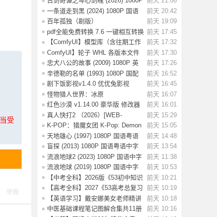
古剑奇谭之琴心剑魄 (2026) 1080P
前天 21:06
国语中字
一条道走到黑 (2024) 1080P 国语
前天 20:42
中字 [1.35
百年孤独（剧版）
前天 19:09
S02.2026（4K+1080P）中字
pdf全能免费转换 7.6 一键相互转换
前天 17:45
【ComfyUI】模型库（含往期工作
前天 17:32
流模型）
ComfyUI】轮子 WHL 各版本文件
前天 17:30
忠犬八公的故事 (2009) 1080P 英
前天 17:26
语中字 [2.
辛德勒的名单 (1993) 1080P 国配
前天 16:52
国语英语
剧下饭影视v1.4.0 优优兔影视
前天 16:45
v5.1.3
怪物猎人世界：冰原
前天 16:07
Build.15539686 全DLC
红色沙漠 v1.14.00 豪华版 修改器
前天 16:01
（Crimson
真人快打2 （2026）[WEB-
前天 15:29
上当受
MKV/124G][英语中
K-POP：猎魔女团 K-Pop: Demon
前天 15:05
Hunters(202
天地雄心 (1997) 1080P 国语粤语
前天 14:48
中字 [3.17
盲探 (2013) 1080P 国语粤语中字
前天 13:54
[3.64G]
流浪地球2 (2023) 1080P 国语中字
前天 11:38
[2.8G]
流浪地球 (2019) 1080P 国语中字
前天 10:53
[3.54G]
【中考全科】2026版《53初中知识
前天 10:21
清单》9科
【高考全科】2027《53高考总复习
前天 10:19
举报
A版》9科全
【英语学习】戴安娜美女老师精讲
前天 10:18
《新概念英
中医基础课程笔记图解合集共11册
前天 10:16