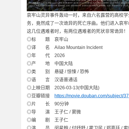
哀牢山灵异事件轰动一时，来自六名露营的高校学
务，竟然成了一次诡异的死亡序曲。他们进入哀牢
这几位遇难者时，有两位遇难者的死状非常诡异！
◎标 题 哀牢山
◎译 名 Ailao Mountain Incident
坛
◎年 代 2026
◎产 地 中国大陆
◎类 别 悬疑 / 惊悚 / 恐怖
◎语 言 汉语普通话
◎上映日期 2026-03-13(中国大陆)
◎豆瓣链接
https://movie.douban.com/subject/3
◎片 长 90分钟
-
◎导 演 王子仁 / 窦微
◎编 剧 王子仁
◎演 员 闵星翰 / 付妤舒 / 霍卫民 / 郑嘉廷 / 索微 