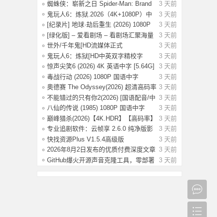
变现运
蜘蛛侠：崭新之日 Spider-Man: Brand
3 天前
New D
鬼玩人6：炼狱.2026（4K+1080P）中
3 天前
字.附系
[纪录片] 地球·劫后重生 (2026) 1080P
3 天前
英
[绿化版] – 爱看剧场 – 看剧场汇聚海量
3 天前
影
世外/千年鬼[HD流媒体正式
3 天前
版]Another.World
鬼玩人6：炼狱[HD中英双字精校字
3 天前
幕]Evil De
惊声尖笑6 (2026) 4K 英语中字 [5.64G]
3 天前
毒战行动 (2026) 1080P 国语中字
3 天前
[1.14G]
奥德赛 The Odyssey(2026) 超清高码率
3 天前
4K H
不能错过的只有你2(2026) [国语配音/中
3 天前
文字
八仙的传说 (1985) 1080P 国语中字
3 天前
[3.79G]
巅峰猎杀(2026)【4K.HDR】【高码率】
3 天前
【内封
专业追剧软件：云帧享 2.6.0 纯净版影
3 天前
视资
快找资源Plus V1.5.4高级版
3 天前
2026年8月2日发布的优质付费深度文章
3 天前
合集【
GitHub爆火开源声音克隆工具，零部署
3 天前
3秒音