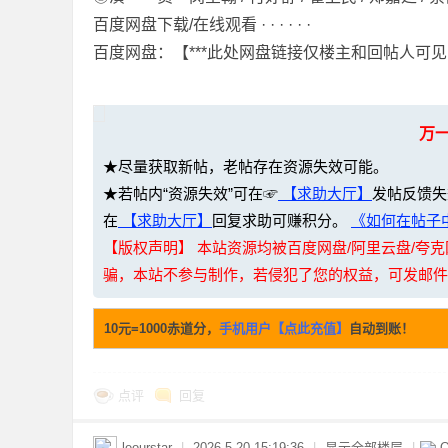
百度网盘下载/在线观看 · · · · · ·
百度网盘：【***此处网盘链接仅楼主和回帖人可见
网
万
★尽量获取新帖，老帖存在资源失效可能。
★若帖内“资源失效”可在☞
【求助大厅】
发帖反馈失
在
【求助大厅】
回复求助可赚积分。
《如何在帖子中
【版权声明】 本站资源均被百度网盘/阿里云盘/
骗，本站不参与制作，若侵犯了您的权益，可发邮件至：li
盘
10元=1000赤道分，
手机用户【点此充值】
自动到账！
点评
回复
leourstar
|
2026-5-20 15:19:36
|
显示全部楼层
|
Q