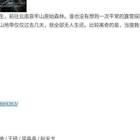
生，前往云南哀牢山原始森林。谁也没有想到一次平常的露营探
山地带仅仅过去几天，就全部无人生还。比较离奇的是，当搜救
7669363/
/ 王硕 / 梁晶晶 / 赵天戈