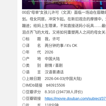
00后“母单”女孩儿许可（文淇）面临一场迫在眉
划。母女同居，冲突乍起。在新旧观念的摩擦中，
蹦迪；给妈上生理课，不如直接送妈小玩具……最
泪点齐飞的大戏，又将如何重塑两人之间的母女关
◎标 题 我，许可
坛
◎译 名 两分钟的事 / It's OK
◎年 代 2026
◎产 地 中国大陆
◎类 别 剧情 / 喜剧
◎语 言 汉语普通话
◎上映日期 2026-04-03(中国大陆)
◎IMDb链接 tt40915506
-
◎豆瓣评分 8.3/10 (194738人评价)
◎豆瓣链接
https://movie.douban.com/subject/3
◎片 长 118分钟