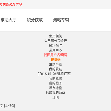
为横版浏览本站
求助大厅
积分获取
淘帖专辑
会员相关
会员积分等级表
积分·钱包
道具中心
找回用户名/密码
邀请码
主题与我
我的收藏
我的专辑（创建和订阅）
我的私信
我的帖子
坛友地盘
领取我的勋章
其他
 [1.45G]