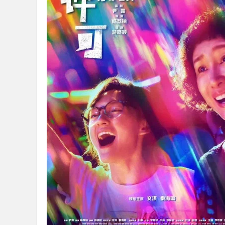
36
5
论