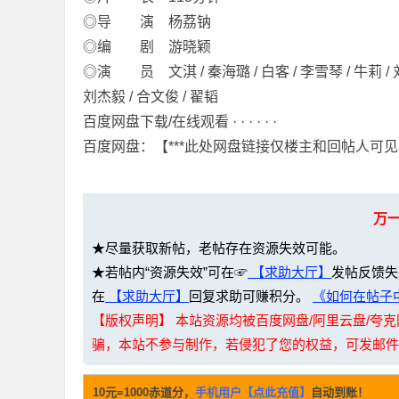
◎导 演 杨荔钠
◎编 剧 游晓颖
◎演 员 文淇 / 秦海璐 / 白客 / 李雪琴 / 牛莉 / 刘佳
刘杰毅 / 合文俊 / 翟韬
网
百度网盘下载/在线观看 · · · · · ·
百度网盘：【***此处网盘链接仅楼主和回帖人可见
万
★尽量获取新帖，老帖存在资源失效可能。
★若帖内“资源失效”可在☞
【求助大厅】
发帖反馈失
盘
在
【求助大厅】
回复求助可赚积分。
《如何在帖子中
【版权声明】 本站资源均被百度网盘/阿里云盘/
骗，本站不参与制作，若侵犯了您的权益，可发邮件至：li
10元=1000赤道分，
手机用户【点此充值】
自动到账！