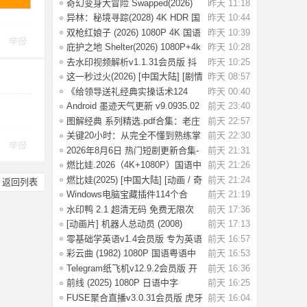
版]Operation.Black
奇幻变身大冒险 Swapped(2026)
昨天 11:18
[1080P] [中
异林：秘境寻踪(2028) 4K HDR 国
昨天 10:44
语中字【1.
双枪红娘子 (2026) 1080P 4K 国语
昨天 10:39
举报
中字 [1.7
庇护之地 Shelter(2026) 1080P+4k
昨天 10:28
中英双字
去水印视频解析v1.1.31会员版 抖
昨天 10:25
音等平台无
这一秒过火(2026) [中国大陆] [剧情
昨天 08:57
/ 爱情
《给领导送礼经典实操话术124
昨天 00:40
条》：不踩红
Android 墨迹天气更新 v9.0935.02
前天 23:40
去广告解
图解经典 系列精选.pdf合集：老庄
前天 22:57
易经 风
关键20小时：从完全不懂到熟练掌
前天 22:30
举报
握一门新技
2026年8月6日 热门短剧更新合集-
前天 21:31
海量热门
燃比娃.2026（4K+1080P）国语中
前天 21:26
字.首部宣纸
燃比娃(2025) [中国大陆] [动画 / 奇
前天 21:24
返回列表
幻 /
Windows电脑宝藏插件114个合
前天 21:19
集，按功能分类
水印鸭 2.1 超清无码 免费无限次
前天 17:36
试了好多
[动画片] 机器人总动员 (2008)
前天 17:13
1080P 国配
零基础学英语v1.4会员版 专为英语
前天 16:57
初学者设
彩云曲 (1982) 1080P 国语粤语中
前天 16:53
字 [2.49G]
Telegram纸飞机v12.9.2会员版 开
前天 16:36
放注册了
前线 (2025) 1080P 日语中字
前天 16:25
[1.74G]
FUSE聚合直播v3.0.31会员版 虎牙
前天 16:04