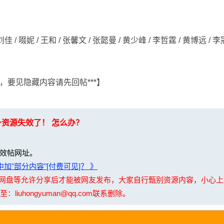
 / 啜妮 / 王和 / 张馨文 / 张懿曼 / 黄少峰 / 李哲霆 / 黄博远 / 李
，要见隐藏内容请先回帖***】
一资源失效了！ 怎么办？
效帖网址。
加"部分内容"[付费可见]？ 》
夸克网盘等允许分享后才能被网友发布，大家自行甄别资源内容，小心
uhongyuman@qq.com联系删除。