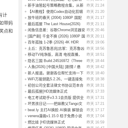
集 高清修复
新手油管起号策略教程合集，从新
昨天 21:24
手入门到精
【AI教程】使用Codex自动化剪辑
昨天 21:20
有计
AI短视频，A
放牛班的春天 (2004) 1080P 国配
昨天 21:17
如带妈
国语法语
最后孤屋 The Last House(2026)
昨天 21:11
[英国 / 法
闲鱼信息差：谷歌Chrome浏览器安
昨天 20:46
笑点和
装包（附教
[国产剧] 千金不换 (2026) 1080P 国
昨天 20:11
语中字
百年孤独 1-2季 (2026) 4K HDR
昨天 19:06
1080P 内
土丘：克苏鲁恶兆|古冢：克苏鲁凶
昨天 18:56
兆 Build.
移动TV纯净版，高清 电视直播，
昨天 18:51
极速版！
隐名三国 Build.24516972（Three
昨天 18:44
Kingdoms
人鱼(2026) [中国大陆] [剧情 / 悬
昨天 18:42
疑] 汉语
新人报道。谢谢各位帮忙支持一下
昨天 18:40
WiFi万能钥匙5.2.26，一键连接免
昨天 18:38
费WiFi，解
初创公司全套法律文书协议范本合
昨天 18:31
同模板合集
最后孤屋[HD流媒体正式
昨天 17:33
版]The.Last.House.2
电工考试助手v3.3.1会员版 提供全
昨天 17:31
面的学习
坏男孩日记——把妹教父Tango文
昨天 17:21
集.pdf，当
beat.ly 主打AI换脸 AI换装 解锁会
昨天 17:17
员版
venera漫画v1.15.0 桔子免费小说
昨天 17:04
v1.1.8书
燃比娃 [HD流媒体正式
昨天 16:59
版]A.Story.About.Fir