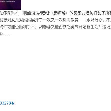
睫的妇科手术，却因妈妈胡春蓉（秦海璐）的突袭式造访打乱了所
没想到女儿对妈妈展开了一次又一次反向教育——跟妈谈心，不
终许可能否顺利手术，胡春蓉又能否鼓起勇气开始新
生活
？这场
系……
7332784/