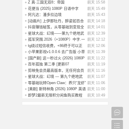
斗鱼抖音快
Z 真·三国无双8：帝国
前天 15:58
_Build.20984287 官
花便当 (2025) 1080P 日语中字
前天 15:49
[1.83G]
阿凡达：潘多拉边境
前天 15:43
Build.22429549（Avata
[动画片] 上伊那牡丹，醉姿如百合
前天 14:18
(2026) 1
抖音赚钱秘笈，从零基础到变现全
前天 14:01
解析[40.4G
星球大战：幻境——第九个绝地武
前天 12:39
士.2026（4
孤军突围.2026（+1080P）中字.一
前天 12:12
名军官冲出
tg绕过短信收费，+86终于可以正
前天 12:06
常登录了
小苹果影视v1.0.0.6 去广告版 小草
前天 11:39
影视v2.5
[国产剧] 这一秒过火 (2026) 1080P
前天 11:22
国语中
百年孤独 第二季 [更新07
前天 11:19
集]2026.HD1080P.X
剪映免会员最高版本，无任何会员
前天 11:16
按钮，免会
星球大战：幻境 — 第九个绝地武
前天 11:07
士 (2026)
零基础玩转Open Claw：养只“龙虾”
前天 11:06
当助理
[美剧] 斯特林角 (2026) 1080P 英语
前天 11:00
中字 (
即梦2最新无限积分闲鱼购买教程
前天 10:49