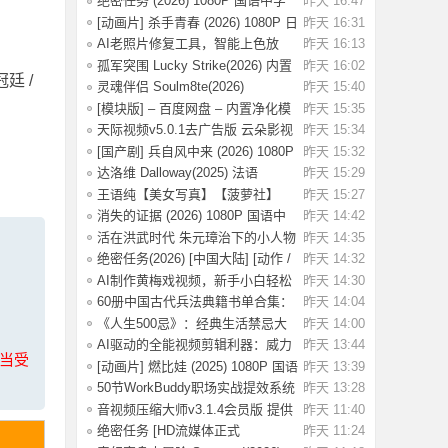
绝密任务 (2026) 1080P 国语中字
昨天 16:47
[0.8G]
[动画片] 杀手青春 (2026) 1080P 日
昨天 16:31
语中字
AI老照片修复工具，智能上色放
昨天 16:13
大，一键还原
孤军突围 Lucky Strike(2026) 内置
昨天 16:02
冠廷 /
简英 4K
灵魂伴侣 Soulm8te(2026)
昨天 15:40
【4K.DV.HDR】【
[模块版] – 百度网盘 – 内置净化模
昨天 15:35
块 –
天际视频v5.0.1去广告版 云朵影视
昨天 15:34
v1.9.0去
[国产剧] 兵自风中来 (2026) 1080P
昨天 15:32
国语中
达洛维 Dalloway(2025) 法语
昨天 15:29
1080P 【3.2G
王语纯【美女写真】【菠萝社】
昨天 15:27
【51P】
消失的证据 (2026) 1080P 国语中
昨天 14:42
字 [1.09G]
活在洪武时代 朱元璋治下的小人物
昨天 14:35
命运
绝密任务(2026) [中国大陆] [动作 /
昨天 14:32
战争 /
AI制作黄梅戏视频，新手小白轻松
昨天 14:30
赚取收益
60册中国古代兵法典籍书单合集：
昨天 14:04
绝版古代兵
《人生500忌》：经典生活禁忌大
昨天 14:00
全
AI驱动的全能视频剪辑利器：威力
昨天 13:44
上当受
导演v24.6.
[动画片] 燃比娃 (2025) 1080P 国语
昨天 13:39
中字 [0
50节WorkBuddy职场实战提效系统
昨天 13:28
课：掌握效
音视频压缩大师v3.1.4会员版 提供
昨天 11:40
高效的音
绝密任务 [HD流媒体正式
昨天 11:24