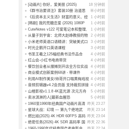
明代政治生
[动画片] 你好，爱美丽 (2025)
18 分钟前
1080P 国配
《群书治要译注》套装10册 治道思
半小时前
想集大成
《后资本主义生活》财富的意义、经
1 小时前
济的未来
[韩剧] 我的荒糖恋爱 (2026) 1080P
1 小时前
韩语中
CuteNotes v122 可爱笔记本和整理,
1 小时前
解锁高级
从量子到宇宙：北师大赵峥教授的物
2 小时前
理课
小米老师英语口语精讲：突破美式口
3 小时前
语思维
时光企鹅开口英语课程
3 小时前
书圣王羲之125幅经典书法作品合
4 小时前
集：书法学
红山会-小红书电商带货
4 小时前
餐饮创业者从摆摊到开店全方位实战
4 小时前
课程：10
商业模式创新案例68讲 - 带课件
4 小时前
利用AI制作美女/帅哥开口唱黄梅戏视
4 小时前
频，流
音频剪辑器v4.2会员版 支持裁剪拼接
4 小时前
混音变
山楂影视v1.1.8 4K蓝光源 次元方舟
5 小时前
动漫v1.
卖冰淇淋的人[最新血腥恐
5 小时前
怖]Ice.Cream.Man.
1960至1990年经典国产动画片高清
昨天 23:27
大合集【6.
星球大战：幻境 — 第九个绝地武
昨天 23:14
士 4K HDR
燃比娃(2025) 4K HDR 60FPS 高码
昨天 23:04
国语中字
绝密任务(2026) 4K SDR 高码率 国
昨天 22:36
语中字【2
1960-1990年代经典国产老电影合
昨天 22:24