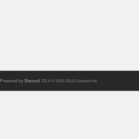
布
Powered by
Discuz!
X3.4
© 2001-2013 Comsenz Inc.
、