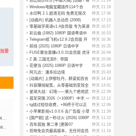
燃比娃(2025) [中国大陆] [动画 / 奇
昨天 21:24
幻 /
Windows电脑宝藏插件114个合
昨天 21:19
集，按功能分类
水印鸭 2.1 超清无码 免费无限次
昨天 17:36
试了好多
[动画片] 机器人总动员 (2008)
昨天 17:13
1080P 国配
零基础学英语v1.4会员版 专为英语
昨天 16:57
初学者设
彩云曲 (1982) 1080P 国语粤语中
昨天 16:53
字 [2.49G]
Telegram纸飞机v12.9.2会员版 开
昨天 16:36
放注册了
前线 (2025) 1080P 日语中字
昨天 16:25
上当受
[1.74G]
FUSE聚合直播v3.0.31会员版 虎牙
昨天 16:04
斗鱼抖音快
Z 真·三国无双8：帝国
昨天 15:58
_Build.20984287 官
花便当 (2025) 1080P 日语中字
昨天 15:49
[1.83G]
阿凡达：潘多拉边境
昨天 15:43
Build.22429549（Avata
[动画片] 上伊那牡丹，醉姿如百合
昨天 14:18
(2026) 1
抖音赚钱秘笈，从零基础到变现全
昨天 14:01
解析[40.4G
星球大战：幻境——第九个绝地武
昨天 12:39
士.2026（4
孤军突围.2026（+1080P）中字.一
昨天 12:12
名军官冲出
tg绕过短信收费，+86终于可以正
昨天 12:06
常登录了
小苹果影视v1.0.0.6 去广告版 小草
昨天 11:39
影视v2.5
[国产剧] 这一秒过火 (2026) 1080P
昨天 11:22
B】
国语中
百年孤独 第二季 [更新07
昨天 11:19
】
集]2026.HD1080P.X
剪映免会员最高版本，无任何会员
昨天 11:16