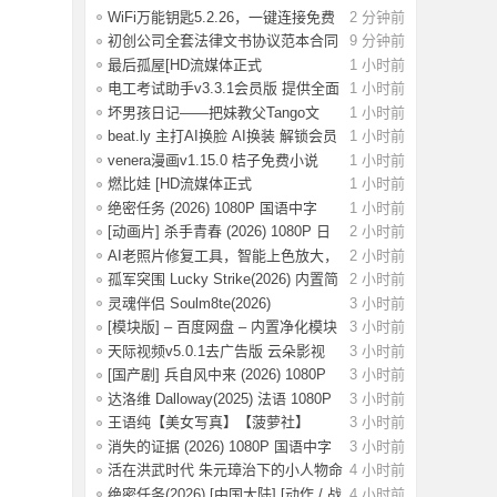
WiFi万能钥匙5.2.26，一键连接免费
2 分钟前
WiFi，解
初创公司全套法律文书协议范本合同
9 分钟前
模板合集
最后孤屋[HD流媒体正式
1 小时前
版]The.Last.House.2
电工考试助手v3.3.1会员版 提供全面
1 小时前
的学习
坏男孩日记——把妹教父Tango文
1 小时前
集.pdf，当
beat.ly 主打AI换脸 AI换装 解锁会员
1 小时前
版
venera漫画v1.15.0 桔子免费小说
1 小时前
v1.1.8书
燃比娃 [HD流媒体正式
1 小时前
版]A.Story.About.Fir
绝密任务 (2026) 1080P 国语中字
1 小时前
[0.8G]
[动画片] 杀手青春 (2026) 1080P 日
2 小时前
语中字
AI老照片修复工具，智能上色放大，
2 小时前
一键还原
孤军突围 Lucky Strike(2026) 内置简
2 小时前
英 4K
灵魂伴侣 Soulm8te(2026)
3 小时前
【4K.DV.HDR】【
[模块版] – 百度网盘 – 内置净化模块
3 小时前
–
天际视频v5.0.1去广告版 云朵影视
3 小时前
v1.9.0去
[国产剧] 兵自风中来 (2026) 1080P
3 小时前
国语中
达洛维 Dalloway(2025) 法语 1080P
3 小时前
【3.2G
王语纯【美女写真】【菠萝社】
3 小时前
【51P】
消失的证据 (2026) 1080P 国语中字
3 小时前
[1.09G]
活在洪武时代 朱元璋治下的小人物命
4 小时前
运
绝密任务(2026) [中国大陆] [动作 / 战
4 小时前