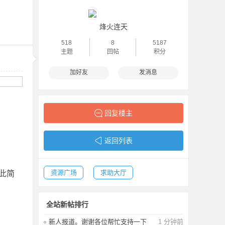
烽火连天
518
8
5187
主题
回帖
积分
加好友
发消息
回复楼主
返回列表
资源广场
求助大厅
此简
全站新帖排行
新人报道。谢谢各位帮忙支持一下
1 分钟前