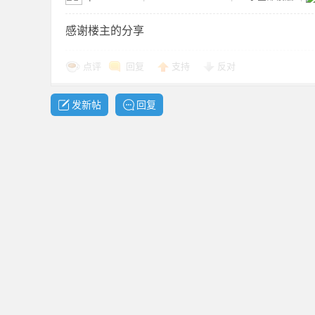
感谢楼主的分享
点评
回复
支持
反对
发新帖
回复
布
、