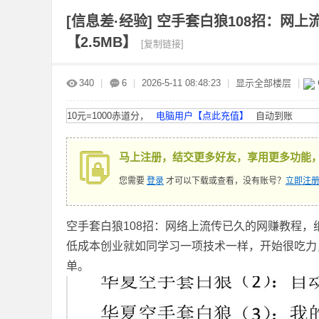
[信息差·经验]
空手套白狼108招：网上
【2.5MB】
[复制链接]
赤
»
›
›
›
340
|
6
|
2026-5-11 08:48:23
|
显示全部楼层
|
10元=1000赤道分，
电脑用户【点此充值】
自动到账
马上注册，结交更多好友，享用更多功能
您需要
登录
才可以下载或查看，没有账号？
立即注册
道
空手套白狼108招：网络上流传已久的网赚教程，纸
低成本创业就如同学习一项技术一样，开始很吃力
单。