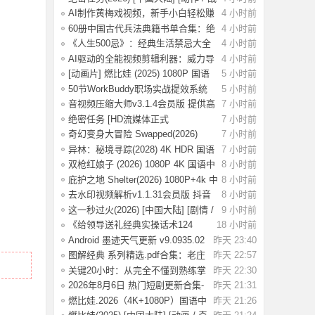
争 /
AI制作黄梅戏视频，新手小白轻松赚
4 小时前
取收益
60册中国古代兵法典籍书单合集：绝
4 小时前
版古代兵
《人生500忌》：经典生活禁忌大全
4 小时前
AI驱动的全能视频剪辑利器：威力导
4 小时前
演v24.6.
[动画片] 燃比娃 (2025) 1080P 国语
5 小时前
中字 [0
50节WorkBuddy职场实战提效系统
5 小时前
课：掌握效
音视频压缩大师v3.1.4会员版 提供高
7 小时前
效的音
绝密任务 [HD流媒体正式
7 小时前
版]Operation.Black
奇幻变身大冒险 Swapped(2026)
7 小时前
[1080P] [中
异林：秘境寻踪(2028) 4K HDR 国语
7 小时前
中字【1.
双枪红娘子 (2026) 1080P 4K 国语中
8 小时前
字 [1.7
庇护之地 Shelter(2026) 1080P+4k 中
8 小时前
英双字
去水印视频解析v1.1.31会员版 抖音
8 小时前
等平台无
这一秒过火(2026) [中国大陆] [剧情 /
9 小时前
爱情
《给领导送礼经典实操话术124
18 小时前
条》：不踩红
Android 墨迹天气更新 v9.0935.02
昨天 23:40
去广告解
图解经典 系列精选.pdf合集：老庄
昨天 22:57
易经 风
关键20小时：从完全不懂到熟练掌
昨天 22:30
握一门新技
2026年8月6日 热门短剧更新合集-
昨天 21:31
海量热门
燃比娃.2026（4K+1080P）国语中
昨天 21:26
字.首部宣纸