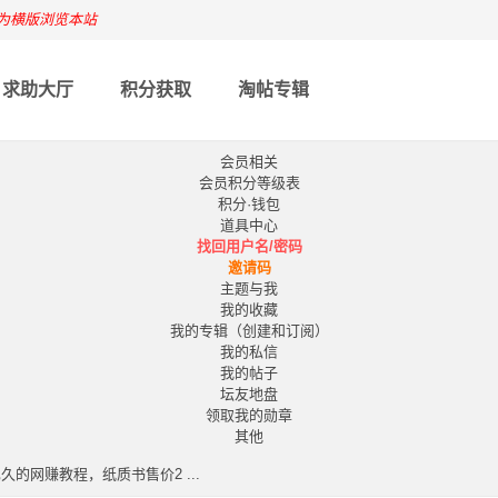
为横版浏览本站
求助大厅
积分获取
淘帖专辑
会员相关
会员积分等级表
积分·钱包
道具中心
找回用户名/密码
邀请码
主题与我
我的收藏
我的专辑（创建和订阅）
我的私信
我的帖子
坛友地盘
领取我的勋章
其他
久的网赚教程，纸质书售价2 ...