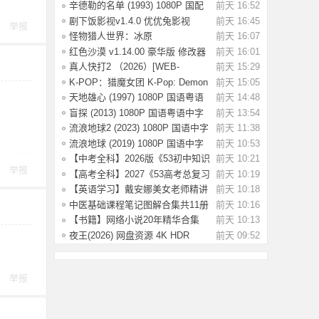
语中字 [2.
辛德勒的名单 (1993) 1080P 国配
前天 16:52
国语英语
剧下饭影视v1.4.0 优优兔影视
前天 16:45
举报
v5.1.3
怪物猎人世界：冰原
前天 16:07
Build.15539686 全DLC
红色沙漠 v1.14.00 豪华版 修改器
前天 16:01
（Crimson
真人快打2 （2026）[WEB-
前天 15:29
MKV/124G][英语中
K-POP：猎魔女团 K-Pop: Demon
前天 15:05
Hunters(202
天地雄心 (1997) 1080P 国语粤语
前天 14:48
中字 [3.17
盲探 (2013) 1080P 国语粤语中字
前天 13:54
[3.64G]
流浪地球2 (2023) 1080P 国语中字
前天 11:38
[2.8G]
流浪地球 (2019) 1080P 国语中字
前天 10:53
[3.54G]
【中考全科】2026版《53初中知识
前天 10:21
举报
清单》9科
【高考全科】2027《53高考总复习
前天 10:19
A版》9科全
【英语学习】戴安娜美女老师精讲
前天 10:18
《新概念英
中医基础课程笔记图解合集共11册
前天 10:16
【书籍】网络小说20年精华合集
前天 10:13
（都市、悬疑
夜王(2026) 网盘资源 4K HDR
前天 09:52
【6.2G] 国语/
举报