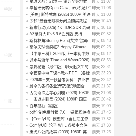
按钮，免会
星球大战：幻境 — 第九个绝地武
昨天 11:07
士 (2026)
零基础玩转Open Claw：养只“龙虾”
昨天 11:06
举报
当助理
[美剧] 斯特林角 (2026) 1080P 英语
昨天 11:00
中字 (
即梦2最新无限积分闲鱼购买教程
昨天 10:49
斩毒行动(2026) 4K HDR.SDR 高码
昨天 10:16
率 【国语
AZ录屏大师v6.9.6会员版 支持
昨天 09:52
1080P/60fps
斯特林角Sterling Point(艾拉·鲁宾/
昨天 09:43
艾米丽
高尔夫球也疯狂2 Happy Gilmore
昨天 09:23
2(2025) WE
【中考三科】2026版《一本初中数
昨天 09:12
举报
理化公式定
逝水与流年 Time and Water(2026)
昨天 08:56
【简繁英
恋爱秘籍（男生版）聊天追女生的
前天 23:31
话术技巧，
全套高中电子课本教材PDF （各版
前天 23:20
本齐全）【
2026年三支一扶备考资料：农业农
前天 22:42
村知识考前
最全的各行各业运营知识地图合
前天 21:37
集，运营人案
古剑奇谭之琴心剑魄 (2026) 1080P
前天 21:06
国语中字
一条道走到黑 (2024) 1080P 国语
前天 20:42
举报
中字 [1.35
百年孤独（剧版）
前天 19:09
S02.2026（4K+1080P）中字
pdf全能免费转换 7.6 一键相互转换
前天 17:45
【ComfyUI】模型库（含往期工作
前天 17:32
流模型）
ComfyUI】轮子 WHL 各版本文件
前天 17:30
忠犬八公的故事 (2009) 1080P 英
前天 17:26