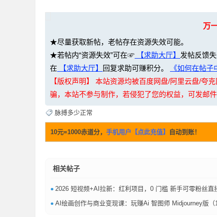
万
★尽量获取新帖，老帖存在资源失效可能。
★若帖内“资源失效”可在☞
【求助大厅】
发帖反馈失
网
在
【求助大厅】
回复求助可赚积分。
《如何在帖子中
【版权声明】 本站资源均被百度网盘/阿里云盘/
骗，本站不参与制作，若侵犯了您的权益，可发邮件至：li
脉搏多少正常
10元=1000赤道分，
手机用户【点此充值】
自动到账！
盘
相关帖子
•
2026 短视频+AI拉新：红利项目，0 门槛 新手可零粉丝直接操作【11
•
AI绘画创作与商业变现课：玩赚Ai 智图师 Midjourney版（10节课）【145