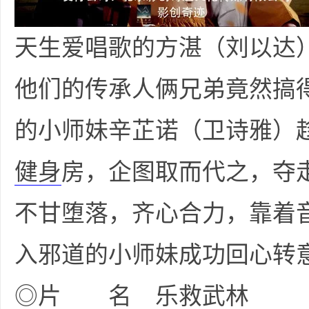
天生爱唱歌的方湛（刘以达
他们的传承人俩兄弟竟然搞
坛
的小师妹辛芷诺（卫诗雅）
健身
房，企图取而代之，夺
不甘堕落，齐心合力，靠着
入邪道的小师妹成功回心转
-
◎片 名 乐救武林