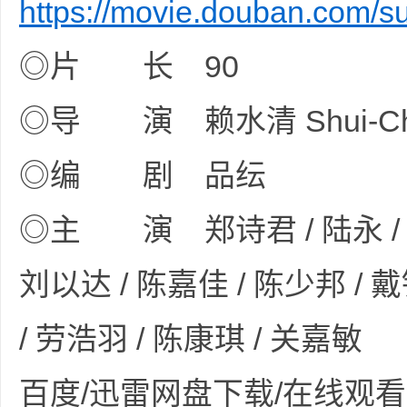
https://movie.douban.com/s
◎片 长 90
资
◎导 演 赖水清 Shui-Chin
◎编 剧 品纭
◎主 演 郑诗君 / 陆永 / 卫
源
刘以达 / 陈嘉佳 / 陈少邦 / 戴
/ 劳浩羽 / 陈康琪 / 关嘉敏
百度/迅雷网盘下载/在线观看 · · ·