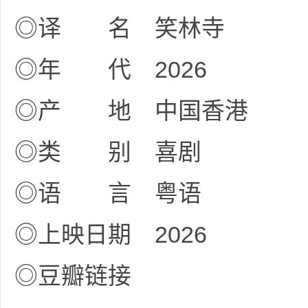
◎译 名 笑林寺
◎年 代 2026
网
◎产 地 中国香港
◎类 别 喜剧
◎语 言 粤语
盘
◎上映日期 2026
◎豆瓣链接