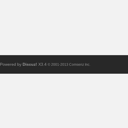
求
Powered by
Discuz!
X3.4
© 2001-2013 Comsenz Inc.
助