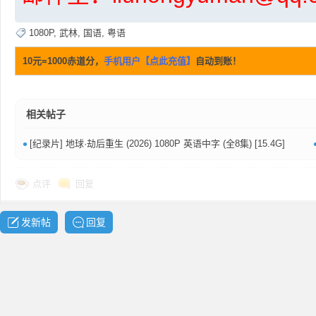
1080P
,
武林
,
国语
,
粤语
10元=1000赤道分，
手机用户【点此充值】
自动到账！
普
相关帖子
•
[纪录片] 地球·劫后重生 (2026) 1080P 英语中字 (全8集) [15.4G]
点评
回复
发新帖
回复
通