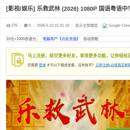
[影视/娱乐]
乐救武林 (2026) 1080P 国语粤语中字 
赤
»
›
›
›
276
|
0
|
2026-5-10 15:41:19
|
显示全部楼层
|
Google Chr
10元=1000赤道分，
电脑用户【点此充值】
自动到账
马上注册，结交更多好友，享用更多功能，让你轻松
您需要
登录
才可以下载或查看，没有账号？
立即注册(必填真实邮箱
道