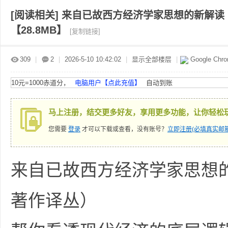
[阅读相关]
来自已故西方经济学家思想的新解读
【28.8MB】
[复制链接]
赤
»
›
›
›
309
|
2
|
2026-5-10 10:42:02
|
显示全部楼层
|
Google Chr
10元=1000赤道分，
电脑用户【点此充值】
自动到账
马上注册，结交更多好友，享用更多功能，让你轻松
您需要
登录
才可以下载或查看，没有账号？
立即注册(必填真实邮箱
道
来自已故西方经济学家思想的
著作译丛）