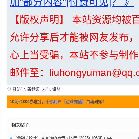
加"部分内容"[付费可见]？ 》
【版权声明】 本站资源均被百
资
允许分享后才能被网友发布，
心上当受骗，本站不参与制作
邮件至：liuhongyuman@q
源
经济学
,
新解读
,
来自
,
译丛
10元=1000赤道分，
手机用户【点此充值】
自动到账！
相关帖子
•
【悬疑 / 惊悚】来自谁的启示 계시록 (2025) 1080P 中字