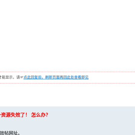
才能显示，请☞
点此回复后，刷新页面再回此处查看即见
一资源失效了！ 怎么办？
效帖网址。