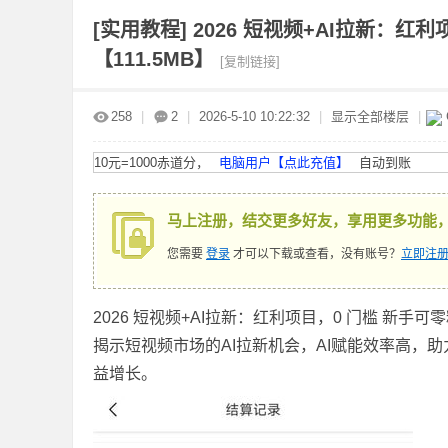
[实用教程]
2026 短视频+AI拉新：红
【111.5MB】
[复制链接]
赤
»
›
›
›
258
|
2
|
2026-5-10 10:22:32
|
显示全部楼层
|
10元=1000赤道分，
电脑用户【点此充值】
自动到账
马上注册，结交更多好友，享用更多功能
您需要
登录
才可以下载或查看，没有账号？
立即注册
道
2026 短视频+AI拉新：红利项目，0 门槛 新手
揭示短视频市场的AI拉新机会，AI赋能效率高，
益增长。