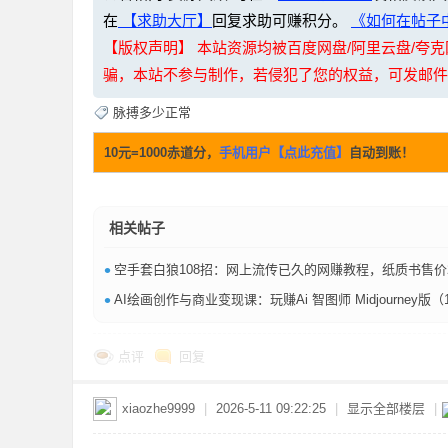
在
【求助大厅】
回复求助可赚积分。
《如何在帖子中
【版权声明】 本站资源均被百度网盘/阿里云盘/
骗，本站不参与制作，若侵犯了您的权益，可发邮件至：li
脉搏多少正常
网
10元=1000赤道分，
手机用户【点此充值】
自动到账！
相关帖子
•
空手套白狼108招：网上流传已久的网赚教程，纸质书售价260元【2
•
AI绘画创作与商业变现课：玩赚Ai 智图师 Midjourney版（10节课）【145
盘
点评
回复
xiaozhe9999
|
2026-5-11 09:22:25
|
显示全部楼层
|