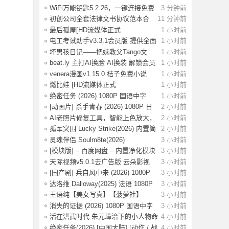
WiFi万能钥匙5.2.26，一键连接免费
3 分钟前
WiFi，解
初创公司全套法律文书协议范本合
11 分钟前
同模板合集
最后孤屋[HD流媒体正式
1 小时前
版]The.Last.House.2
电工考试助手v3.3.1会员版 提供全面
1 小时前
的学习
坏男孩日记——把妹教父Tango文
1 小时前
集.pdf，当
beat.ly 主打AI换脸 AI换装 解锁会员
1 小时前
版
venera漫画v1.15.0 桔子免费小说
1 小时前
v1.1.8书
燃比娃 [HD流媒体正式
1 小时前
版]A.Story.About.Fir
绝密任务 (2026) 1080P 国语中字
1 小时前
[0.8G]
[动画片] 杀手青春 (2026) 1080P 日
2 小时前
语中字
AI老照片修复工具，智能上色放大，
2 小时前
一键还原
孤军突围 Lucky Strike(2026) 内置简
2 小时前
英 4K
灵魂伴侣 Soulm8te(2026)
3 小时前
【4K.DV.HDR】【
[模块版] – 百度网盘 – 内置净化模块
3 小时前
–
天际视频v5.0.1去广告版 云朵影视
3 小时前
v1.9.0去
[国产剧] 兵自风中来 (2026) 1080P
3 小时前
国语中
达洛维 Dalloway(2025) 法语 1080P
3 小时前
【3.2G
王语纯【美女写真】【菠萝社】
3 小时前
【51P】
消失的证据 (2026) 1080P 国语中字
3 小时前
[1.09G]
活在洪武时代 朱元璋治下的小人物命
4 小时前
运
绝密任务(2026) [中国大陆] [动作 / 战
4 小时前