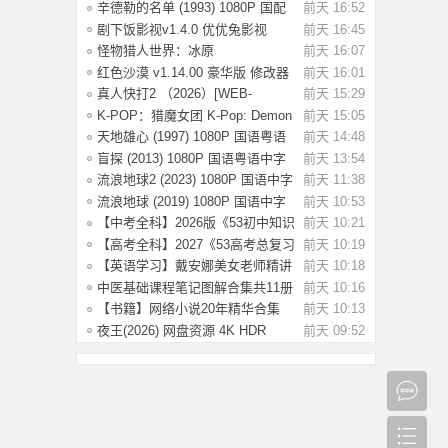
语中字 [2.
辛德勒的名单 (1993) 1080P 国配
前天 16:52
国语英语
剧下饭影视v1.4.0 优优兔影视
前天 16:45
v5.1.3
怪物猎人世界：冰原
前天 16:07
Build.15539686 全DLC
红色沙漠 v1.14.00 豪华版 修改器
前天 16:01
（Crimson
真人快打2 （2026）[WEB-
前天 15:29
MKV/124G][英语中
K-POP：猎魔女团 K-Pop: Demon
前天 15:05
Hunters(202
天地雄心 (1997) 1080P 国语粤语
前天 14:48
中字 [3.17
盲探 (2013) 1080P 国语粤语中字
前天 13:54
[3.64G]
流浪地球2 (2023) 1080P 国语中字
前天 11:38
[2.8G]
流浪地球 (2019) 1080P 国语中字
前天 10:53
[3.54G]
【中考全科】2026版《53初中知识
前天 10:21
清单》9科
【高考全科】2027《53高考总复习
前天 10:19
A版》9科全
【英语学习】戴安娜美女老师精讲
前天 10:18
《新概念英
中医基础课程笔记图解合集共11册
前天 10:16
【书籍】网络小说20年精华合集
前天 10:13
（都市、悬疑
夜王(2026) 网盘资源 4K HDR
前天 09:52
【6.2G] 国语/