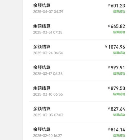
36
5
论