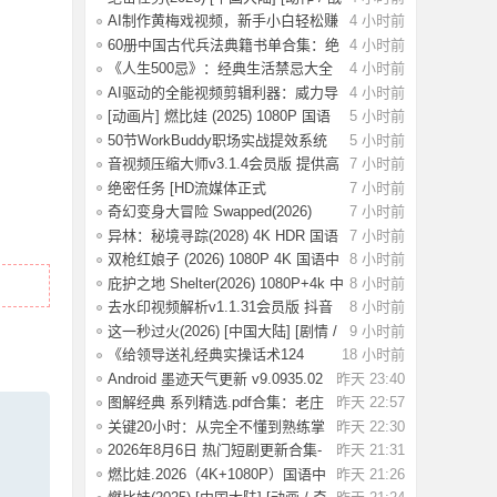
争 /
AI制作黄梅戏视频，新手小白轻松赚
4 小时前
取收益
60册中国古代兵法典籍书单合集：绝
4 小时前
版古代兵
《人生500忌》：经典生活禁忌大全
4 小时前
AI驱动的全能视频剪辑利器：威力导
4 小时前
演v24.6.
[动画片] 燃比娃 (2025) 1080P 国语
5 小时前
中字 [0
50节WorkBuddy职场实战提效系统
5 小时前
课：掌握效
音视频压缩大师v3.1.4会员版 提供高
7 小时前
效的音
绝密任务 [HD流媒体正式
7 小时前
版]Operation.Black
奇幻变身大冒险 Swapped(2026)
7 小时前
[1080P] [中
异林：秘境寻踪(2028) 4K HDR 国语
7 小时前
中字【1.
双枪红娘子 (2026) 1080P 4K 国语中
8 小时前
字 [1.7
庇护之地 Shelter(2026) 1080P+4k 中
8 小时前
英双字
去水印视频解析v1.1.31会员版 抖音
8 小时前
等平台无
这一秒过火(2026) [中国大陆] [剧情 /
9 小时前
爱情
《给领导送礼经典实操话术124
18 小时前
条》：不踩红
Android 墨迹天气更新 v9.0935.02
昨天 23:40
去广告解
图解经典 系列精选.pdf合集：老庄
昨天 22:57
易经 风
关键20小时：从完全不懂到熟练掌
昨天 22:30
握一门新技
2026年8月6日 热门短剧更新合集-
昨天 21:31
海量热门
燃比娃.2026（4K+1080P）国语中
昨天 21:26
字.首部宣纸