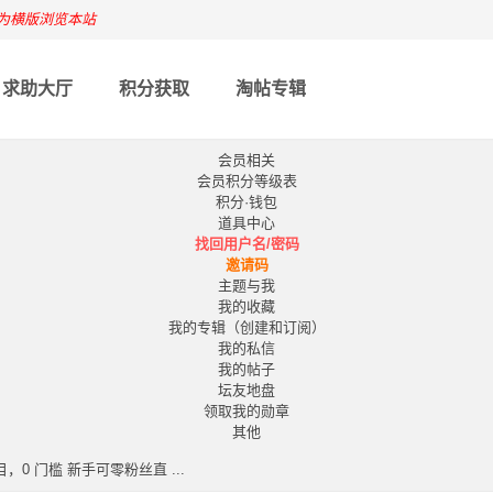
为横版浏览本站
求助大厅
积分获取
淘帖专辑
会员相关
会员积分等级表
积分·钱包
道具中心
找回用户名/密码
邀请码
主题与我
我的收藏
我的专辑（创建和订阅）
我的私信
我的帖子
坛友地盘
领取我的勋章
其他
目，0 门槛 新手可零粉丝直 ...