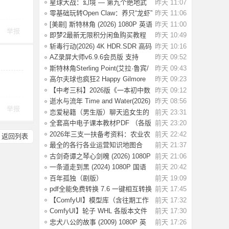
按钮，免会
星球大战：幻境 — 第九个绝地武
昨天 11:07
士 (2026)
零基础玩转Open Claw：养只“龙虾”
昨天 11:06
当助理
[美剧] 斯特林角 (2026) 1080P 英语
昨天 11:00
举报
中字 (
即梦2最新无限积分闲鱼购买教程
昨天 10:49
斩毒行动(2026) 4K HDR.SDR 高码
昨天 10:16
率 【国语
AZ录屏大师v6.9.6会员版 支持
昨天 09:52
1080P/60fps
斯特林角Sterling Point(艾拉·鲁宾/
昨天 09:43
艾米丽
高尔夫球也疯狂2 Happy Gilmore
昨天 09:23
2(2025) WE
【中考三科】2026版《一本初中数
昨天 09:12
理化公式定
逝水与流年 Time and Water(2026)
昨天 08:56
举报
【简繁英
恋爱秘籍（男生版）聊天追女生的
前天 23:31
话术技巧，
全套高中电子课本教材PDF （各版
前天 23:20
本齐全）【
2026年三支一扶备考资料：农业农
前天 22:42
返回列表
村知识考前
最全的各行各业运营知识地图合
前天 21:37
集，运营人案
古剑奇谭之琴心剑魄 (2026) 1080P
前天 21:06
国语中字
一条道走到黑 (2024) 1080P 国语
前天 20:42
中字 [1.35
百年孤独（剧版）
前天 19:09
S02.2026（4K+1080P）中字
pdf全能免费转换 7.6 一键相互转换
前天 17:45
【ComfyUI】模型库（含往期工作
前天 17:32
流模型）
ComfyUI】轮子 WHL 各版本文件
前天 17:30
忠犬八公的故事 (2009) 1080P 英
前天 17:26