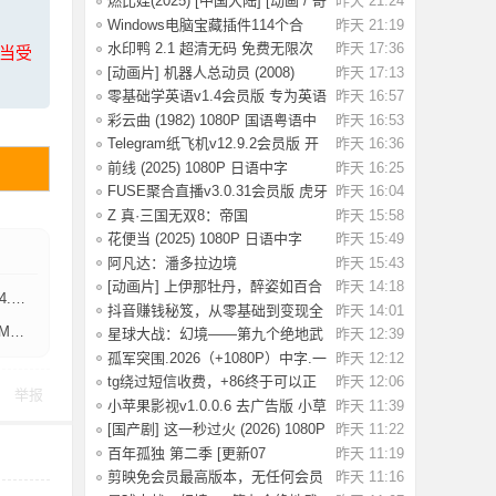
燃比娃(2025) [中国大陆] [动画 / 奇
昨天 21:24
幻 /
Windows电脑宝藏插件114个合
昨天 21:19
集，按功能分类
水印鸭 2.1 超清无码 免费无限次
昨天 17:36
上当受
试了好多
[动画片] 机器人总动员 (2008)
昨天 17:13
1080P 国配
零基础学英语v1.4会员版 专为英语
昨天 16:57
初学者设
彩云曲 (1982) 1080P 国语粤语中
昨天 16:53
字 [2.49G]
Telegram纸飞机v12.9.2会员版 开
昨天 16:36
放注册了
前线 (2025) 1080P 日语中字
昨天 16:25
[1.74G]
FUSE聚合直播v3.0.31会员版 虎牙
昨天 16:04
斗鱼抖音快
Z 真·三国无双8：帝国
昨天 15:58
_Build.20984287 官
花便当 (2025) 1080P 日语中字
昨天 15:49
[1.83G]
阿凡达：潘多拉边境
昨天 15:43
Build.22429549（Avata
[动画片] 上伊那牡丹，醉姿如百合
昨天 14:18
B】
(2026) 1
抖音赚钱秘笈，从零基础到变现全
昨天 14:01
解析[40.4G
】
星球大战：幻境——第九个绝地武
昨天 12:39
士.2026（4
孤军突围.2026（+1080P）中字.一
昨天 12:12
名军官冲出
tg绕过短信收费，+86终于可以正
昨天 12:06
举报
常登录了
小苹果影视v1.0.0.6 去广告版 小草
昨天 11:39
影视v2.5
[国产剧] 这一秒过火 (2026) 1080P
昨天 11:22
国语中
百年孤独 第二季 [更新07
昨天 11:19
集]2026.HD1080P.X
剪映免会员最高版本，无任何会员
昨天 11:16