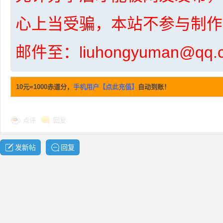
心上当受骗，本站不参与制作
邮件至：liuhongyuman@q
网
10元=1000赤道分，
手机用户【点此充值】
自动到账！
点评
回复
发新帖
回复
盘