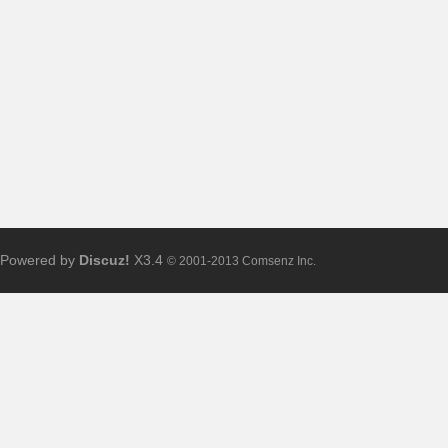
布
Powered by
Discuz!
X3.4
© 2001-2013 Comsenz Inc.
、