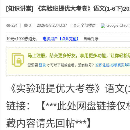
[知识讲堂]
《实验班提优大考卷》语文(1-6下)20
赤
»
›
›
›
224
|
0
|
2026-5-9 23:43:37
|
显示全部楼层
|
Google Chro
10元=1000赤道分，
电脑用户【点此充值】
自动到账
马上注册，结交更多好友，享用更多功能，让你轻松
您需要
登录
才可以下载或查看，没有账号？
立即注册(必填真实邮箱
道
《实验班提优大考卷》语文(1-
链接：【***此处网盘链接
藏内容请先回帖***】