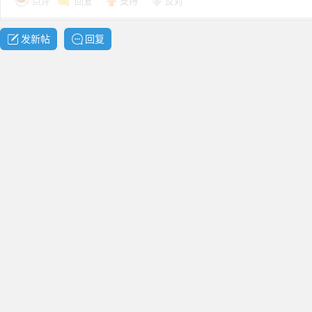
点评
回复
支持
反对
发新帖
回复
资
源