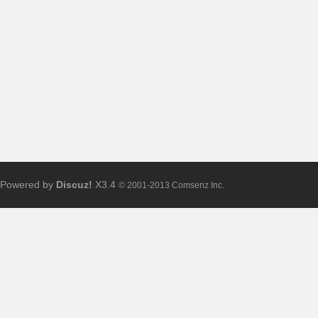
布
Powered by
Discuz!
X3.4
© 2001-2013 Comsenz Inc.
、