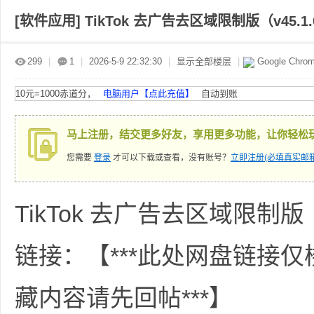
[软件应用]
TikTok 去广告去区域限制版（v45.1
赤
»
›
›
›
299
|
1
|
2026-5-9 22:32:30
|
显示全部楼层
|
Google Chro
10元=1000赤道分，
电脑用户【点此充值】
自动到账
马上注册，结交更多好友，享用更多功能，让你轻松
您需要
登录
才可以下载或查看，没有账号？
立即注册(必填真实邮箱
道
TikTok 去广告去区域限制版（v
链接：【***此处网盘链接
藏内容请先回帖***】