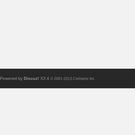
布
Powered by
Discuz!
X3.4
© 2001-2013 Comsenz Inc.
、