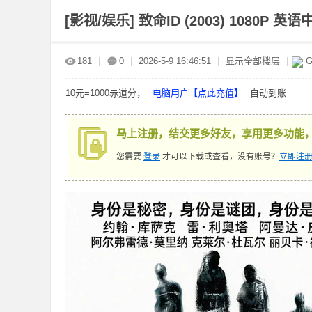
[影视/娱乐]
致命ID (2003) 1080P 英语中
赤
»
›
›
›
181
|
0
|
2026-5-9 16:46:51
|
显示全部楼层
|
G
10元=1000赤道分，
电脑用户【点此充值】
自动到账
马上注册，结交更多好友，享用更多功能
您需要
登录
才可以下载或查看，没有账号？
立即注册
道