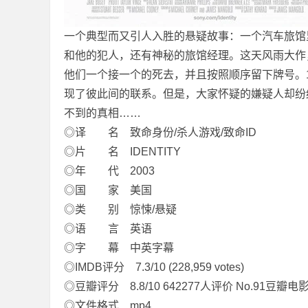
一个典型而又引人入胜的悬疑故事：一个汽车旅馆
和他的犯人，还有神秘的旅馆经理。这天风雨大作
他们一个接一个的死去，并且按照顺序留下牌号。
现了彼此间的联系。但是，大家怀疑的嫌疑人却纷
不到的真相……
坛
◎译 名 致命身份/杀人游戏/致命ID
◎片 名 IDENTITY
◎年 代 2003
◎国 家 美国
◎类 别 惊悚/悬疑
◎语 言 英语
◎字 幕 中英字幕
-
◎IMDB评分 7.3/10 (228,959 votes)
◎豆瓣评分 8.8/10 642277人评价 No.91豆瓣电影
◎文件格式 mp4