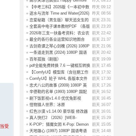
高尔夫球也疯狂2 Happy Gilmore
昨天 09:23
2(2025) WE
【中考三科】2026版《一本初中数
昨天 09:12
理化公式定
逝水与流年 Time and Water(2026)
昨天 08:56
【简繁英
恋爱秘籍（男生版）聊天追女生的
前天 23:31
话术技巧，
全套高中电子课本教材PDF （各版
前天 23:20
本齐全）【
2026年三支一扶备考资料：农业农
前天 22:42
村知识考前
最全的各行各业运营知识地图合
前天 21:37
集，运营人案
古剑奇谭之琴心剑魄 (2026) 1080P
前天 21:06
国语中字
一条道走到黑 (2024) 1080P 国语
前天 20:42
中字 [1.35
百年孤独（剧版）
前天 19:09
S02.2026（4K+1080P）中字
pdf全能免费转换 7.6 一键相互转换
前天 17:45
【ComfyUI】模型库（含往期工作
前天 17:32
流模型）
ComfyUI】轮子 WHL 各版本文件
前天 17:30
忠犬八公的故事 (2009) 1080P 英
前天 17:26
语中字 [2.
辛德勒的名单 (1993) 1080P 国配
前天 16:52
国语英语
剧下饭影视v1.4.0 优优兔影视
前天 16:45
v5.1.3
怪物猎人世界：冰原
前天 16:07
Build.15539686 全DLC
红色沙漠 v1.14.00 豪华版 修改器
前天 16:01
（Crimson
真人快打2 （2026）[WEB-
前天 15:29
MKV/124G][英语中
K-POP：猎魔女团 K-Pop: Demon
前天 15:05
上当受
Hunters(202
天地雄心 (1997) 1080P 国语粤语
前天 14:48