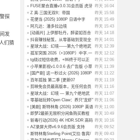
[1.74G]
FUSE聚合直播v3.0.31会员版 虎牙
昨天 16:04
斗鱼抖音快
Z 真·三国无双8：帝国
昨天 15:58
警探
_Build.20984287 官
花便当 (2025) 1080P 日语中字
昨天 15:49
[1.83G]
阿凡达：潘多拉边境
昨天 15:43
Build.22429549（Avata
[动画片] 上伊那牡丹，醉姿如百合
昨天 14:18
间发
(2026) 1
抖音赚钱秘笈，从零基础到变现全
昨天 14:01
人们猜
解析[40.4G
星球大战：幻境——第九个绝地武
昨天 12:39
士.2026（4
孤军突围.2026（+1080P）中字.一
昨天 12:12
名军官冲出
tg绕过短信收费，+86终于可以正
昨天 12:06
常登录了
小苹果影视v1.0.0.6 去广告版 小草
昨天 11:39
影视v2.5
[国产剧] 这一秒过火 (2026) 1080P
昨天 11:22
国语中
百年孤独 第二季 [更新07
昨天 11:19
集]2026.HD1080P.X
剪映免会员最高版本，无任何会员
昨天 11:16
按钮，免会
星球大战：幻境 — 第九个绝地武
昨天 11:07
士 (2026)
零基础玩转Open Claw：养只“龙虾”
昨天 11:06
当助理
[美剧] 斯特林角 (2026) 1080P 英语
昨天 11:00
中字 (
即梦2最新无限积分闲鱼购买教程
昨天 10:49
斩毒行动(2026) 4K HDR.SDR 高码
昨天 10:16
率 【国语
AZ录屏大师v6.9.6会员版 支持
昨天 09:52
1080P/60fps
斯特林角Sterling Point(艾拉·鲁宾/
昨天 09:43
艾米丽