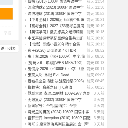
中字 [3.17
盲探 (2013) 1080P 国语粤语中字
前天 13:54
[3.64G]
流浪地球2 (2023) 1080P 国语中字
前天 11:38
[2.8G]
流浪地球 (2019) 1080P 国语中字
前天 10:53
[3.54G]
【中考全科】2026版《53初中知识
前天 10:21
清单》9科
【高考全科】2027《53高考总复习
前天 10:19
A版》9科全
【英语学习】戴安娜美女老师精讲
前天 10:18
举报
《新概念英
中医基础课程笔记图解合集共11册
前天 10:16
【书籍】网络小说20年精华合集
前天 10:13
返回列表
（都市、悬疑
夜王(2026) 网盘资源 4K HDR
前天 09:52
【6.2G] 国语/
鬼上车.2026（4K+1080P）中字.简
前天 09:30
单直白.生
[鬼玩人6：炼狱][WEB-MKV/19G]
前天 09:13
[英语/中文字
鬼侵身.2026（+1080P）中字.《招
前天 09:11
魂》特效团
鬼玩人6：炼狱 Evil Dead
前天 09:03
Burn(2026) [4K S
吞噬星空剧场版 决战原始星(2026)
前天 08:45
【4K.SDR
蜘蛛侠：崭新之日 [HC高清
前天 08:23
版]Spider-Man: B
默剧大师 查理.卓别林 1889-1977 喜剧
3 天前
电影
无限复活 (2002) 1080P 国语中字
3 天前
[3.29G]
新国家号：圣礼|塞纳拉：圣祭
3 天前
Build.244719
月光里的男孩 (2024) 1080P 国语中字
3 天前
[1.28
盗梦空间 Inception (2010) 1080P 国配
3 天前
国
哪吒 2 魔童闹海系列衍生周边 含（壁
3 天前