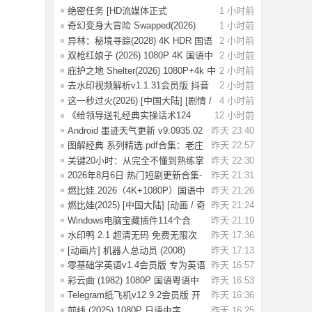
效的音
绝密任务 [HD流媒体正式
1 小时前
版]Operation.Black
奇幻变身大冒险 Swapped(2026)
1 小时前
[1080P] [中
异林：秘境寻踪(2028) 4K HDR 国语
2 小时前
中字【1.
双枪红娘子 (2026) 1080P 4K 国语中
2 小时前
字 [1.7
庇护之地 Shelter(2026) 1080P+4k 中
2 小时前
英双字
去水印视频解析v1.1.31会员版 抖音
2 小时前
等平台无
这一秒过火(2026) [中国大陆] [剧情 /
4 小时前
爱情
《给领导送礼经典实操话术124
12 小时前
条》：不踩红
Android 墨迹天气更新 v9.0935.02
昨天 23:40
去广告解
图解经典 系列精选.pdf合集：老庄
昨天 22:57
易经 风
关键20小时：从完全不懂到熟练掌
昨天 22:30
握一门新技
2026年8月6日 热门短剧更新合集-
昨天 21:31
海量热门
燃比娃.2026（4K+1080P）国语中
昨天 21:26
字.首部宣纸
燃比娃(2025) [中国大陆] [动画 / 奇
昨天 21:24
幻 /
Windows电脑宝藏插件114个合
昨天 21:19
集，按功能分类
水印鸭 2.1 超清无码 免费无限次
昨天 17:36
试了好多
[动画片] 机器人总动员 (2008)
昨天 17:13
1080P 国配
零基础学英语v1.4会员版 专为英语
昨天 16:57
初学者设
彩云曲 (1982) 1080P 国语粤语中
昨天 16:53
字 [2.49G]
Telegram纸飞机v12.9.2会员版 开
昨天 16:36
放注册了
前线 (2025) 1080P 日语中字
昨天 16:25