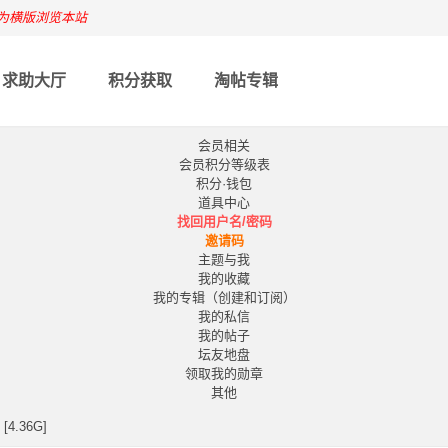
为横版浏览本站
求助大厅
积分获取
淘帖专辑
会员相关
会员积分等级表
积分·钱包
道具中心
找回用户名/密码
邀请码
主题与我
我的收藏
我的专辑（创建和订阅）
我的私信
我的帖子
坛友地盘
领取我的勋章
其他
[4.36G]