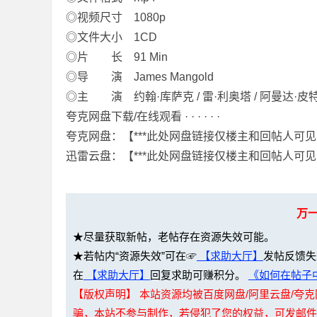
◎视频尺寸 1080p
◎文件大小 1CD
◎片 长 91 Min
◎导 演 James Mangold
网
◎主 演 约翰·库萨克 / 雷·利奥塔 / 阿曼达·皮特
夸克网盘下载/在线观看 · · · · · ·
夸克网盘：【***此处网盘链接仅楼主和回帖人可见
迅雷云盘：【***此处网盘链接仅楼主和回帖人可见
万
盘
★尽量获取新帖，老帖存在资源失效可能。
★若帖内“资源失效”可在☞
【求助大厅】
发帖反馈失
在
【求助大厅】
回复求助可赚积分。
《如何在帖子中
【版权声明】 本站资源均被百度网盘/阿里云盘/
骗，本站不参与制作，若侵犯了您的权益，可发邮件至：li