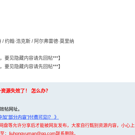
 / 约翰·浩克斯 / 阿尔弗雷德·莫里纳
，要见隐藏内容请先回帖***】
，要见隐藏内容请先回帖***】
一资源失效了！ 怎么办？
效帖网址。
加"部分内容"[付费可见]？ 》
夸克网盘等允许分享后才能被网友发布，大家自行甄别资源内容，小心
uhongyuman@qq.com联系删除。