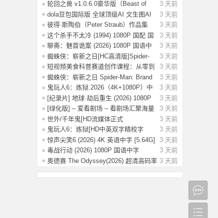
纸，海
轮回之兽 v1.0.6.0豪华版（Beast of
3 天前
Reinca
dola豆包国际版 全球顶级AI 文生图AI
3 天前
视频
彼得·斯陶伯（Peter Straub）作品集
3 天前
这个杀手不太冷 (1994) 1080P 国配 国
3 天前
语英
聊斋：魅首诡案 (2026) 1080P 国语中
3 天前
字 [1G
蜘蛛侠：崭新之日[HC高清版]Spider-
3 天前
Man.Bra
短视频美食科普赛道创作课程：从零到
3 天前
变现运
蜘蛛侠：崭新之日 Spider-Man: Brand
3 天前
New D
鬼玩人6：炼狱.2026（4K+1080P）中
3 天前
字.附系
[纪录片] 地球·劫后重生 (2026) 1080P
3 天前
英
[绿化版] – 爱看剧场 – 看剧场汇聚海量
3 天前
影
世外/千年鬼[HD流媒体正式
3 天前
版]Another.World
鬼玩人6：炼狱[HD中英双字精校字
3 天前
幕]Evil De
惊声尖笑6 (2026) 4K 英语中字 [5.64G]
3 天前
毒战行动 (2026) 1080P 国语中字
3 天前
[1.14G]
奥德赛 The Odyssey(2026) 超清高码率
3 天前
4K H