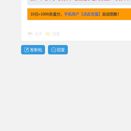
10元=1000赤道分，
手机用户【点此充值】
自动到账！
资
点评
回复
发新帖
回复
源