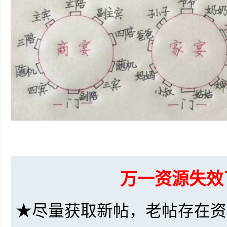
坛
万一资源失效
-
★尽量获取新帖，老帖存在资