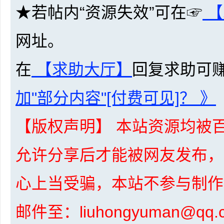
★若帖内“资源失效”可在☞
【
网址。
网
在
【求助大厅】
回复求助可
加"部分内容"[付费可见]？ 》
【版权声明】 本站资源均被百
允许分享后才能被网友发布，
盘
心上当受骗，本站不参与制作
邮件至：liuhongyuman@q