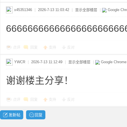
x45351346
|
2026-7-13 11:03:42
|
显示全部楼层
|
Google Ch
6666666666666666666666
普
点评
回复
支持
反对
YWCR
|
2026-7-13 11:12:49
|
显示全部楼层
|
Google Chrom
谢谢楼主分享！
通
点评
回复
支持
反对
发新帖
回复