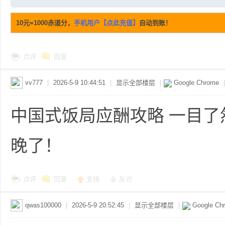
10元=1000赤道分，
手机用户【点此充值】
自动到账！
资
点评
回复
vv777
|
2026-5-9 10:44:51
|
显示全部楼层
|
Google Chrome
|
中国式饭局应酬攻略 一目了
源
晚了！
点评
回复
支持
反对
qwas100000
|
2026-5-9 20:52:45
|
显示全部楼层
|
Google Ch