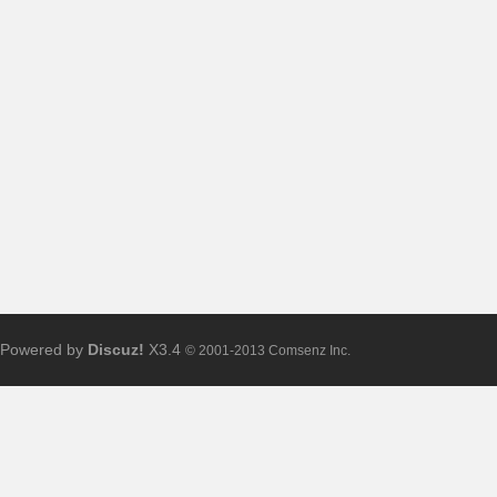
求
助
Powered by
Discuz!
X3.4
© 2001-2013 Comsenz Inc.