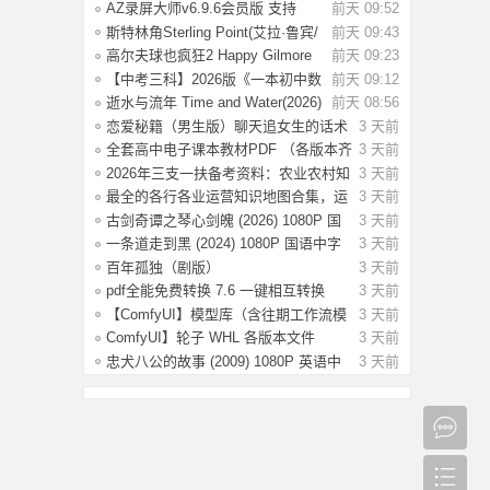
率 【国语
AZ录屏大师v6.9.6会员版 支持
前天 09:52
1080P/60fps
斯特林角Sterling Point(艾拉·鲁宾/
前天 09:43
艾米丽
高尔夫球也疯狂2 Happy Gilmore
前天 09:23
2(2025) WE
【中考三科】2026版《一本初中数
前天 09:12
理化公式定
逝水与流年 Time and Water(2026)
前天 08:56
【简繁英
恋爱秘籍（男生版）聊天追女生的话术
3 天前
技巧，
全套高中电子课本教材PDF （各版本齐
3 天前
全）【
2026年三支一扶备考资料：农业农村知
3 天前
识考前
最全的各行各业运营知识地图合集，运
3 天前
营人案
古剑奇谭之琴心剑魄 (2026) 1080P 国
3 天前
语中字
一条道走到黑 (2024) 1080P 国语中字
3 天前
[1.35
百年孤独（剧版）
3 天前
S02.2026（4K+1080P）中字
pdf全能免费转换 7.6 一键相互转换
3 天前
【ComfyUI】模型库（含往期工作流模
3 天前
型）
ComfyUI】轮子 WHL 各版本文件
3 天前
忠犬八公的故事 (2009) 1080P 英语中
3 天前
字 [2.