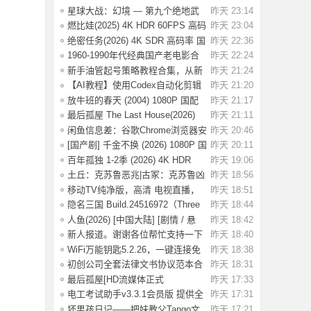
大合集【6.
星球大战：幻境 — 第九个绝地武
昨天 23:14
士 4K HDR
燃比娃(2025) 4K HDR 60FPS 高码
昨天 23:04
国语中字
绝密任务(2026) 4K SDR 高码率 国
昨天 22:36
语中字【2
1960-1990年代经典国产老电影合
昨天 22:24
集 高清修复
新手油管起号策略教程合集，从新
昨天 21:24
手入门到精
【AI教程】使用Codex自动化剪辑
昨天 21:20
AI短视频，A
放牛班的春天 (2004) 1080P 国配
昨天 21:17
国语法语
最后孤屋 The Last House(2026)
昨天 21:11
[英国 / 法
闲鱼信息差：谷歌Chrome浏览器安
昨天 20:46
装包（附教
[国产剧] 千金不换 (2026) 1080P 国
昨天 20:11
语中字
百年孤独 1-2季 (2026) 4K HDR
昨天 19:06
1080P 内
土丘：克苏鲁恶兆|古冢：克苏鲁凶
昨天 18:56
兆 Build.
移动TV纯净版，高清 电视直播，
昨天 18:51
极速版！
隐名三国 Build.24516972（Three
昨天 18:44
Kingdoms
人鱼(2026) [中国大陆] [剧情 / 悬
昨天 18:42
疑] 汉语
新人报道。谢谢各位帮忙支持一下
昨天 18:40
WiFi万能钥匙5.2.26，一键连接免
昨天 18:38
费WiFi，解
初创公司全套法律文书协议范本合
昨天 18:31
同模板合集
最后孤屋[HD流媒体正式
昨天 17:33
版]The.Last.House.2
电工考试助手v3.3.1会员版 提供全
昨天 17:31
面的学习
坏男孩日记——把妹教父Tango文
昨天 17:21