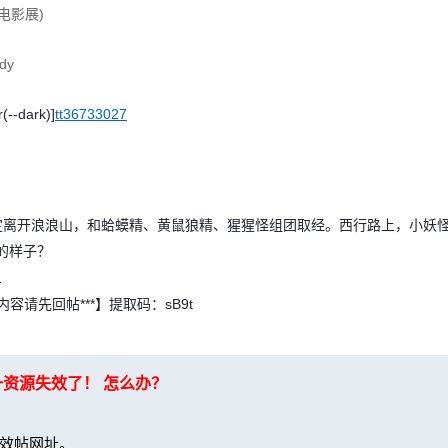
年电影展)
dy
--dark)]
tt36733027
开浪浪山，和蛤蟆精、黄鼠狼精、猩猩怪组团取经。西行路上，小妖
的样子？
…
请先回帖***】提取码：sB9t
一资源失效了！ 怎么办？
效帖网址。