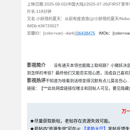
上映日期:2025-08-02(中国大陆)/2025-07-26(FIRST青
片长:118分钟
又名:小妖怪的夏天：从前有座浪浪山/小妖怪的夏天/Nobo
IMDb:tt36733027
豆瓣ID：[color=var(--dark)]
36438475
IMDb：[color=var(
坛
影视简介
没有通天本领也能踏上取经路？小猪妖决定离
到怎样的考验？最终他们又能否实现心愿，活成自己喜欢
影视热评
不知道为啥看到话唠变得沉默有点儿莫名伤心
链接：【***此处网盘链接仅楼主和回帖人可见，要见隐藏内容
-
万
★尽量获取新帖，老帖存在资源失效可能。
★若帖内“资源失效”可在☞
【求助大厅】
发帖反馈失