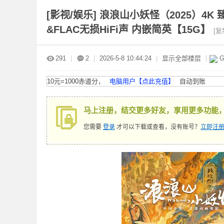
[影视/娱乐]
浪浪山小妖怪（2025）4K 臻
&FLAC无损HiFi声 内嵌简英【15G】
[复
赤
»
›
›
›
291
|
2
|
2026-5-8 10:44:24
|
显示全部楼层
|
G
10元=1000赤道分，
电脑用户【点此充值】
自动到账
马上注册，结交更多好友，享用更多功能
您需要
登录
才可以下载或查看，没有账号？
立即注册
道