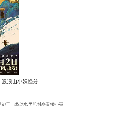
浪浪山小妖怪分
博文/王上斌/於水/吴旭/韩冬青/姜小亮