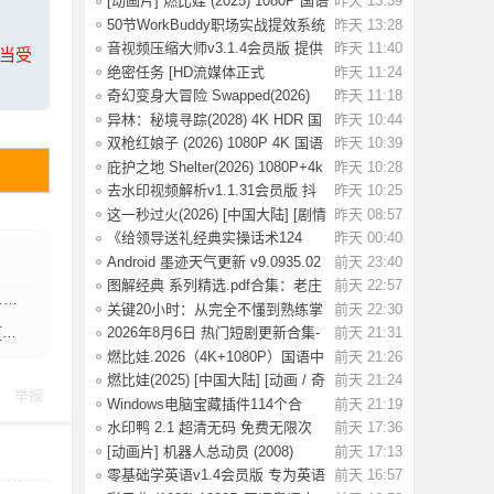
[动画片] 燃比娃 (2025) 1080P 国语
昨天 13:39
中字 [0
50节WorkBuddy职场实战提效系统
昨天 13:28
课：掌握效
音视频压缩大师v3.1.4会员版 提供
昨天 11:40
上当受
高效的音
绝密任务 [HD流媒体正式
昨天 11:24
版]Operation.Black
奇幻变身大冒险 Swapped(2026)
昨天 11:18
[1080P] [中
异林：秘境寻踪(2028) 4K HDR 国
昨天 10:44
语中字【1.
双枪红娘子 (2026) 1080P 4K 国语
昨天 10:39
中字 [1.7
庇护之地 Shelter(2026) 1080P+4k
昨天 10:28
中英双字
去水印视频解析v1.1.31会员版 抖
昨天 10:25
音等平台无
这一秒过火(2026) [中国大陆] [剧情
昨天 08:57
/ 爱情
《给领导送礼经典实操话术124
昨天 00:40
条》：不踩红
Android 墨迹天气更新 v9.0935.02
前天 23:40
去广告解
图解经典 系列精选.pdf合集：老庄
前天 22:57
]
易经 风
关键20小时：从完全不懂到熟练掌
前天 22:30
握一门新技
]
2026年8月6日 热门短剧更新合集-
前天 21:31
海量热门
燃比娃.2026（4K+1080P）国语中
前天 21:26
字.首部宣纸
燃比娃(2025) [中国大陆] [动画 / 奇
前天 21:24
举报
幻 /
Windows电脑宝藏插件114个合
前天 21:19
集，按功能分类
水印鸭 2.1 超清无码 免费无限次
前天 17:36
试了好多
[动画片] 机器人总动员 (2008)
前天 17:13
1080P 国配
零基础学英语v1.4会员版 专为英语
前天 16:57