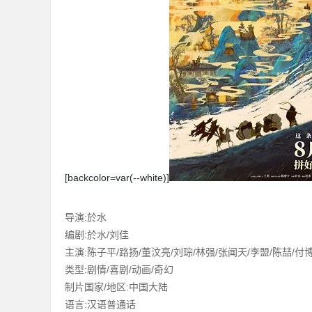
36
5
[backcolor=var(--white)]
导演:於水
编剧:於水/刘佳
主演:陈子平/路扬/董汶亮/刘琮/林强/张闻天/李盟/陈喆/付
类型:剧情/喜剧/动画/奇幻
制片国家/地区:中国大陆
论
语言:汉语普通话