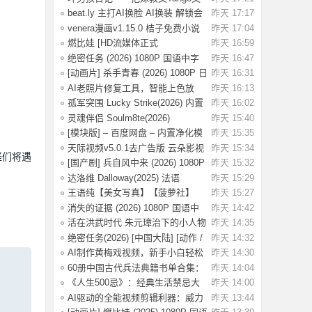
集.pdf，当
beat.ly 主打AI换脸 AI换装 解锁会
昨天 17:17
员版
venera漫画v1.15.0 桔子免费小说
昨天 17:04
v1.1.8书
燃比娃 [HD流媒体正式
昨天 16:59
版]A.Story.About.Fir
绝密任务 (2026) 1080P 国语中字
昨天 16:47
[0.8G]
[动画片] 杀手青春 (2026) 1080P 日
昨天 16:31
语中字
AI老照片修复工具，智能上色放
昨天 16:13
大，一键还原
孤军突围 Lucky Strike(2026) 内置
昨天 16:02
简英 4K
灵魂伴侣 Soulm8te(2026)
昨天 15:40
【4K.DV.HDR】【
[模块版] – 百度网盘 – 内置净化模
昨天 15:35
块 –
天际视频v5.0.1去广告版 云朵影视
昨天 15:34
怪们将遇
v1.9.0去
[国产剧] 兵自风中来 (2026) 1080P
昨天 15:32
国语中
达洛维 Dalloway(2025) 法语
昨天 15:29
1080P 【3.2G
王语纯【美女写真】【菠萝社】
昨天 15:27
【51P】
消失的证据 (2026) 1080P 国语中
昨天 14:42
字 [1.09G]
活在洪武时代 朱元璋治下的小人物
昨天 14:35
命运
绝密任务(2026) [中国大陆] [动作 /
昨天 14:32
战争 /
AI制作黄梅戏视频，新手小白轻松
昨天 14:30
赚取收益
60册中国古代兵法典籍书单合集：
昨天 14:04
绝版古代兵
《人生500忌》：经典生活禁忌大
昨天 14:00
全
AI驱动的全能视频剪辑利器：威力
昨天 13:44
导演v24.6.