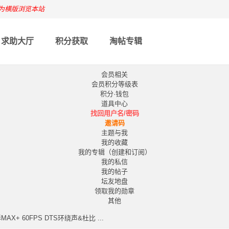
为横版浏览本站
求助大厅
积分获取
淘帖专辑
会员相关
会员积分等级表
积分·钱包
道具中心
找回用户名/密码
邀请码
主题与我
我的收藏
我的专辑（创建和订阅）
我的私信
我的帖子
坛友地盘
领取我的勋章
其他
X+ 60FPS DTS环绕声&杜比 ...