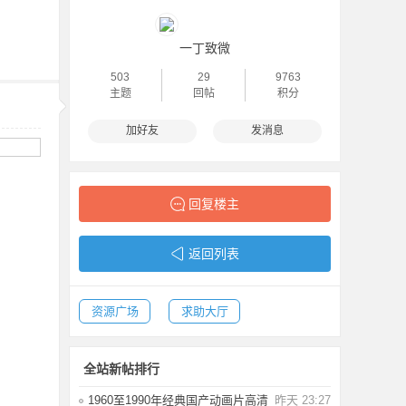
一丁致微
503
29
9763
主题
回帖
积分
加好友
发消息
回复楼主
返回列表
资源广场
求助大厅
全站新帖排行
1960至1990年经典国产动画片高清
昨天 23:27