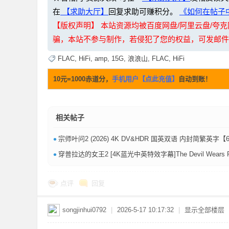
在
【求助大厅】
回复求助可赚积分。
《如何在帖子中
【版权声明】 本站资源均被百度网盘/阿里云盘/
骗，本站不参与制作，若侵犯了您的权益，可发邮件至：li
FLAC
,
HiFi
,
amp
,
15G
,
浪浪山
,
FLAC
,
HiFi
网
10元=1000赤道分，
手机用户【点此充值】
自动到账！
相关帖子
•
宗师叶问2‎ (2026) 4K DV&HDR 国英双语 内封简繁英字【
•
穿普拉达的女王2 [4K蓝光中英特效字幕]The Devil Wears Prada.2.2026.BD2160P.X265.10Bit.AC3.DDP5.1.English&Mandarin.CHS
盘
点评
回复
songjinhui0792
|
2026-5-17 10:17:32
|
显示全部楼层