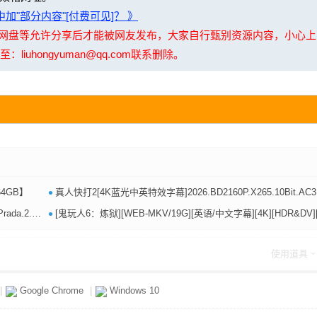
加"部分内容"[付费可见]？ 》
夸克网盘等允许分享后才能被网友发布，大家自行甄别资源内容，小心
uhongyuman@qq.com联系删除。
•
64GB】
真人快打2[4K蓝光中英特效字幕]2026.BD2160P.X265.10Bit.AC3.DDP5.1.English&Mandarin&Cantonese&Japanese.CHS-ENG.JKYY[11G
•
-ENG.JKYY[11G]
[鬼玩人6：炼狱][WEB-MKV/19G][英语/中文字幕][4K][HDR&DV][高码率][DDP5.1][2026最新
使用道具
|
Google Chrome
|
Windows 10