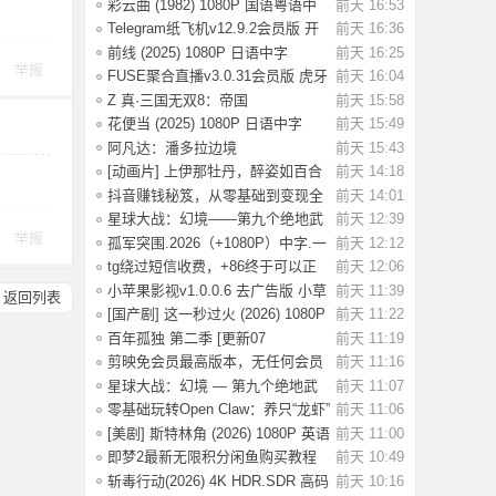
初学者设
彩云曲 (1982) 1080P 国语粤语中
前天 16:53
字 [2.49G]
Telegram纸飞机v12.9.2会员版 开
前天 16:36
放注册了
前线 (2025) 1080P 日语中字
前天 16:25
举报
[1.74G]
FUSE聚合直播v3.0.31会员版 虎牙
前天 16:04
斗鱼抖音快
Z 真·三国无双8：帝国
前天 15:58
_Build.20984287 官
花便当 (2025) 1080P 日语中字
前天 15:49
[1.83G]
阿凡达：潘多拉边境
前天 15:43
Build.22429549（Avata
[动画片] 上伊那牡丹，醉姿如百合
前天 14:18
(2026) 1
抖音赚钱秘笈，从零基础到变现全
前天 14:01
解析[40.4G
星球大战：幻境——第九个绝地武
前天 12:39
举报
士.2026（4
孤军突围.2026（+1080P）中字.一
前天 12:12
名军官冲出
tg绕过短信收费，+86终于可以正
前天 12:06
常登录了
小苹果影视v1.0.0.6 去广告版 小草
前天 11:39
返回列表
影视v2.5
[国产剧] 这一秒过火 (2026) 1080P
前天 11:22
国语中
百年孤独 第二季 [更新07
前天 11:19
集]2026.HD1080P.X
剪映免会员最高版本，无任何会员
前天 11:16
按钮，免会
星球大战：幻境 — 第九个绝地武
前天 11:07
士 (2026)
零基础玩转Open Claw：养只“龙虾”
前天 11:06
当助理
[美剧] 斯特林角 (2026) 1080P 英语
前天 11:00
中字 (
即梦2最新无限积分闲鱼购买教程
前天 10:49
斩毒行动(2026) 4K HDR.SDR 高码
前天 10:16