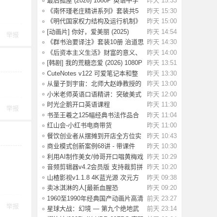
最后孤屋 (2026) 1080P 英语中字
昨天 15:33
[4.44G]
《南怀瑾老庄精讲系列》套装共5
昨天 15:30
册 儒释道诸
《明代国家权力结构及运行机制》
昨天 15:00
明代政治生
[动画片] 你好，爱美丽 (2025)
昨天 14:54
举报
1080P 国配
《群书治要译注》套装10册 治道思
昨天 14:30
想集大成
《后资本主义生活》财富的意义、
昨天 14:00
经济的未来
[韩剧] 我的荒糖恋爱 (2026) 1080P
昨天 13:51
韩语中
CuteNotes v122 可爱笔记本和整
昨天 13:30
理,解锁高级
从量子到宇宙：北师大赵峥教授的
昨天 13:00
物理课
小米老师英语口语精讲：突破美式
昨天 12:00
口语思维
时光企鹅开口英语课程
昨天 11:30
举报
书圣王羲之125幅经典书法作品合
昨天 11:04
集：书法学
红山会-小红书电商带货
昨天 11:00
餐饮创业者从摆摊到开店全方位实
昨天 10:43
战课程：10
商业模式创新案例68讲 - 带课件
昨天 10:30
利用AI制作美女/帅哥开口唱黄梅戏
昨天 10:29
视频，流
音频剪辑器v4.2会员版 支持裁剪拼
昨天 10:20
接混音变
山楂影视v1.1.8 4K蓝光源 次元方
昨天 09:38
舟动漫v1.
卖冰淇淋的人[最新血腥恐
昨天 09:20
怖]Ice.Cream.Man.
1960至1990年经典国产动画片高清
前天 23:27
举报
大合集【6.
星球大战：幻境 — 第九个绝地武
前天 23:14