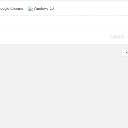
oogle Chrome
|
Windows 10
使用道具