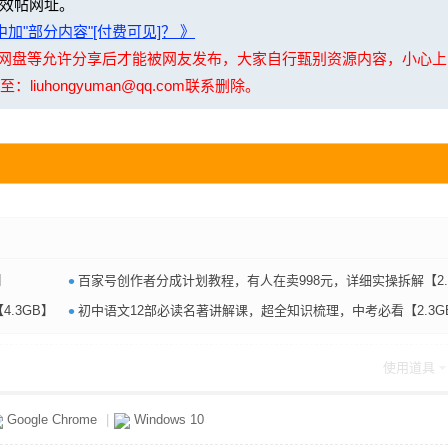
效帖网址。
加"部分内容"[付费可见]？ 》
夸克网盘等允许分享后才能被网友发布，大家自行甄别资源内容，小心
uhongyuman@qq.com联系删除。
•
】
百家号创作者分成计划教程，有人在卖998元，详细实操拆解【2.5GB
•
.3GB】
初中语文12部必读名著讲解课，超全知识梳理，中考必看【2.3G
使用道具
Google Chrome
|
Windows 10