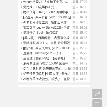
员版
venera漫画v1.15.0 桔子免费小说
前天 17:04
v1.1.8书
燃比娃 [HD流媒体正式
前天 16:59
版]A.Story.About.Fir
绝密任务 (2026) 1080P 国语中字
前天 16:47
[0.8G]
[动画片] 杀手青春 (2026) 1080P 日
前天 16:31
语中字
AI老照片修复工具，智能上色放
前天 16:13
大，一键还原
孤军突围 Lucky Strike(2026) 内置
前天 16:02
简英 4K
灵魂伴侣 Soulm8te(2026)
前天 15:40
【4K.DV.HDR】【
[模块版] – 百度网盘 – 内置净化模
前天 15:35
块 –
天际视频v5.0.1去广告版 云朵影视
前天 15:34
v1.9.0去
[国产剧] 兵自风中来 (2026) 1080P
前天 15:32
国语中
达洛维 Dalloway(2025) 法语
前天 15:29
1080P 【3.2G
王语纯【美女写真】【菠萝社】
前天 15:27
【51P】
消失的证据 (2026) 1080P 国语中
前天 14:42
字 [1.09G]
活在洪武时代 朱元璋治下的小人物
前天 14:35
命运
绝密任务(2026) [中国大陆] [动作 /
前天 14:32
战争 /
AI制作黄梅戏视频，新手小白轻松
前天 14:30
赚取收益