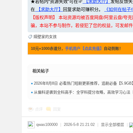
★若帖内“资源失效”可在☞
【求助大厅】
发帖反馈失
在
【求助大厅】
回复求助可赚积分。
《如何在帖子中
【版权声明】 本站资源均被百度网盘/阿里云盘/
骗，本站不参与制作，若侵犯了您的权益，可发邮件至：li
隔壁家的女孩
10元=1000赤道分，
手机用户【点此充值】
自动到账！
坛
相关帖子
•
2026年8月8日 必看热门短剧更新推荐，追剧必备【5.9GB
•
从偏科逆袭到全科高手：全学科提分攻略，高效学习心法【4
-
点评
回复
qwas100000
|
2026-5-8 21:21:02
|
显示全部楼层
|