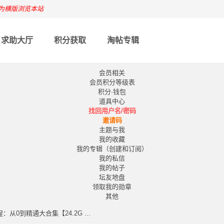
为横版浏览本站
求助大厅
积分获取
淘帖专辑
会员相关
会员积分等级表
积分·钱包
道具中心
找回用户名/密码
邀请码
主题与我
我的收藏
我的专辑（创建和订阅）
我的私信
我的帖子
坛友地盘
领取我的勋章
其他
0到精通大合集【24.2G ...