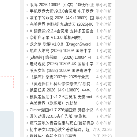
眼眸.2026.1080P（中字）106分钟正
半小时前
式版.附
手机罗盘大师v9.3.0会员版 电子罗盘
半小时前
水平仪
凛冬下的罪恶.2026（4K+1080P）国
半小时前
语中字【
完美世界 剧场版 九劫焚天 (2026)4K
半小时前
杜比音
AI翻译通v2.2.4会员版 支持多国语言
1 小时前
互译
奈斯启示录 V1.3.0 单机+联机
1 小时前
（Necesse）免
龙之剑 觉醒 v1.0.8（DragonSword
1 小时前
Awakenin
热血大陈岛 (2026) 1080P 国语中字
1 小时前
[1.81G]
[动画片] 缎带骑士 (2026) 1080P 日
1 小时前
语中字
走马观花 (2026) 1080P 4K 国语中字
2 小时前
[1.5/2
喷火女郎 (1992) 1080P 国语粤语中
3 小时前
字 [6.58
《读库》杂志2007年~2025年全集
4 小时前
《灵魂伴侣》科幻惊悚恐怖片\凯特·
4 小时前
多兰执
绝密任务.2026（4K+1080P）中字.
6 小时前
中国首部女
模拟定位助手v1.2.6会员版 无需root
6 小时前
模拟位
完美世界（剧场版）九劫焚
6 小时前
天.2026.4K+1080P
Cimoc漫画v1.7.276漫画源 灵狐小说
6 小时前
v4.0.7
漫闪动漫v2.0.5去广告版 4K影视
7 小时前
v6.0.3去广
瘴气营地的青春性事与死亡[最新喜剧
8 小时前
恐怖]Te
初中语文12部必读名著讲解课，超
昨天 23:26
全知识梳理
蜘蛛侠：崭新之日[HD高清
昨天 22:23