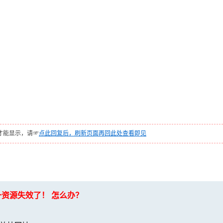
才能显示，请☞
点此回复后，刷新页面再回此处查看即见
一资源失效了！ 怎么办？