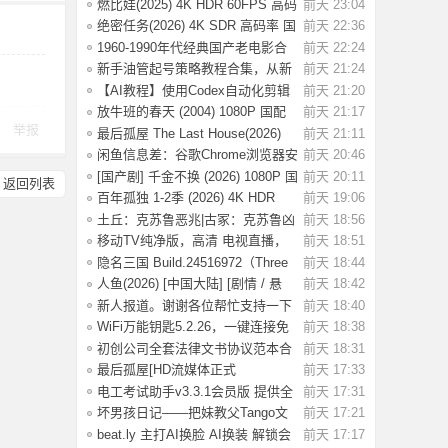
士 4K HDR
燃比娃(2025) 4K HDR 60FPS 高码
前天 23:04
国语中字
绝密任务(2026) 4K SDR 高码率 国
前天 22:36
语中字【2
1960-1990年代经典国产老电影合
前天 22:24
集 高清修复
新手油管起号策略教程合集，从新
前天 21:24
手入门到精
【AI教程】使用Codex自动化剪辑
前天 21:20
AI短视频，A
放牛班的春天 (2004) 1080P 国配
前天 21:17
举报
国语法语
最后孤屋 The Last House(2026)
前天 21:11
[英国 / 法
闲鱼信息差：谷歌Chrome浏览器安
前天 20:46
装包（附教
[国产剧] 千金不换 (2026) 1080P 国
前天 20:11
返回列表
语中字
百年孤独 1-2季 (2026) 4K HDR
前天 19:06
1080P 内
土丘：克苏鲁恶兆|古冢：克苏鲁凶
前天 18:56
兆 Build.
移动TV纯净版，高清 电视直播，
前天 18:51
极速版！
隐名三国 Build.24516972（Three
前天 18:44
Kingdoms
人鱼(2026) [中国大陆] [剧情 / 悬
前天 18:42
疑] 汉语
新人报道。谢谢各位帮忙支持一下
前天 18:40
WiFi万能钥匙5.2.26，一键连接免
前天 18:38
费WiFi，解
初创公司全套法律文书协议范本合
前天 18:31
同模板合集
最后孤屋[HD流媒体正式
前天 17:33
版]The.Last.House.2
电工考试助手v3.3.1会员版 提供全
前天 17:31
面的学习
坏男孩日记——把妹教父Tango文
前天 17:21
集.pdf，当
beat.ly 主打AI换脸 AI换装 解锁会
前天 17:17