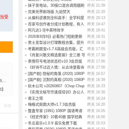
版]Spider-Man.Bra
妹子发电站，30接口混合调用越刷
昨天 21:39
越上头停不
完美世界剧场版 九劫焚天
昨天 21:20
上当受
Perfect.World.Mo
从偏科逆袭到全科高手：全学科提
昨天 20:13
分攻略，高
百家号创作者分成计划教程，有人
昨天 19:47
在卖998元
阿凡达1-3[中英特效字
昨天 19:41
幕]Avatar.2009-2025.
2026年8月8日 必看热门短剧更新
昨天 19:31
推荐，追剧
男士发型设计打理教程合集，提升
昨天 18:18
颜值必备【
考霸刷题宝v1.7.6高级会员版，汇
昨天 17:55
编小学、初
《肖复兴散文精选套装》全三册 写
昨天 17:30
给当代年
表情符号电池状态栏v10.3会员版
昨天 17:06
海量emoji
《好诗不过近人情：从古诗里看诗
昨天 17:00
人风骨》套
[国产剧] 隐秘的角落 (2020) 1080P
昨天 16:57
国语中
[国产剧] 沉默的真相 (2020) 1080P
昨天 16:39
】
国语中
砍木公司 v20260807（Chop Chop
昨天 16:33
B】
Inc.）免安
《实用文秘写作速成培训》办公人
昨天 16:30
员必备技能
君王之塔
昨天 16:24
Build.24596638（Sovereign Tower
嗨格式抠图大师v1.7.3会员版
昨天 16:20
举报
整蛊专家 (1991) 1080P 国语粤语
昨天 16:05
中字 [3.32
《经史传家》10套40册 国学经典
昨天 16:00
教养圣经
冬瓜音乐v1.0.9 音乐免费下载
昨天 15:53