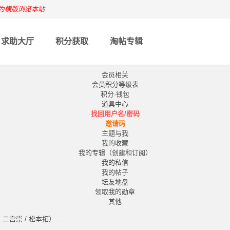
为横版浏览本站
求助大厅
积分获取
淘帖专辑
会员相关
会员积分等级表
积分·钱包
道具中心
找回用户名/密码
邀请码
主题与我
我的收藏
我的专辑（创建和订阅）
我的私信
我的帖子
坛友地盘
领取我的勋章
其他
宫崇 / 松本拓） ...