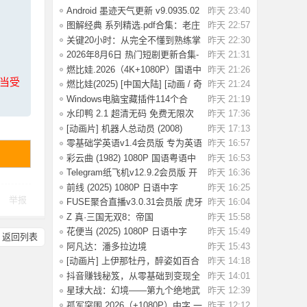
条》：不踩红
Android 墨迹天气更新 v9.0935.02
昨天 23:40
去广告解
图解经典 系列精选.pdf合集：老庄
昨天 22:57
易经 风
关键20小时：从完全不懂到熟练掌
昨天 22:30
握一门新技
2026年8月6日 热门短剧更新合集-
昨天 21:31
海量热门
燃比娃.2026（4K+1080P）国语中
昨天 21:26
上当受
字.首部宣纸
燃比娃(2025) [中国大陆] [动画 / 奇
昨天 21:24
幻 /
Windows电脑宝藏插件114个合
昨天 21:19
集，按功能分类
水印鸭 2.1 超清无码 免费无限次
昨天 17:36
试了好多
[动画片] 机器人总动员 (2008)
昨天 17:13
1080P 国配
零基础学英语v1.4会员版 专为英语
昨天 16:57
初学者设
彩云曲 (1982) 1080P 国语粤语中
昨天 16:53
字 [2.49G]
Telegram纸飞机v12.9.2会员版 开
昨天 16:36
放注册了
前线 (2025) 1080P 日语中字
昨天 16:25
举报
[1.74G]
FUSE聚合直播v3.0.31会员版 虎牙
昨天 16:04
斗鱼抖音快
Z 真·三国无双8：帝国
昨天 15:58
_Build.20984287 官
花便当 (2025) 1080P 日语中字
昨天 15:49
返回列表
[1.83G]
阿凡达：潘多拉边境
昨天 15:43
Build.22429549（Avata
[动画片] 上伊那牡丹，醉姿如百合
昨天 14:18
(2026) 1
抖音赚钱秘笈，从零基础到变现全
昨天 14:01
解析[40.4G
星球大战：幻境——第九个绝地武
昨天 12:39
士.2026（4
孤军突围.2026（+1080P）中字.一
昨天 12:12