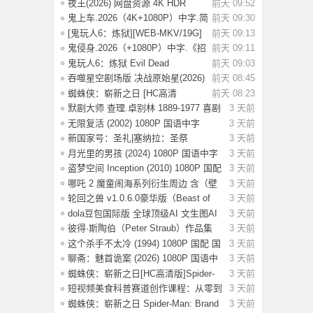
（都市、悬疑
夜王(2026) 网盘资源 4K HDR
前天 09:52
【6.2G] 国语/
鬼上车.2026（4K+1080P）中字.简
前天 09:30
单直白.生
[鬼玩人6：炼狱][WEB-MKV/19G]
前天 09:13
[英语/中文字
鬼侵身.2026（+1080P）中字.《招
前天 09:11
魂》特效团
鬼玩人6：炼狱 Evil Dead
前天 09:03
Burn(2026) [4K S
吞噬星空剧场版 决战原始星(2026)
前天 08:45
【4K.SDR
蜘蛛侠：崭新之日 [HC高清
前天 08:23
版]Spider-Man: B
默剧大师 查理.卓别林 1889-1977 喜剧
3 天前
电影
无限复活 (2002) 1080P 国语中字
3 天前
[3.29G]
新国家号：圣礼|塞纳拉：圣祭
3 天前
Build.244719
月光里的男孩 (2024) 1080P 国语中字
3 天前
[1.28
盗梦空间 Inception (2010) 1080P 国配
3 天前
国
哪吒 2 魔童闹海系列衍生周边 含（壁
3 天前
纸，海
轮回之兽 v1.0.6.0豪华版（Beast of
3 天前
Reinca
dola豆包国际版 全球顶级AI 文生图AI
3 天前
视频
彼得·斯陶伯（Peter Straub）作品集
3 天前
这个杀手不太冷 (1994) 1080P 国配 国
3 天前
语英
聊斋：魅首诡案 (2026) 1080P 国语中
3 天前
字 [1G
蜘蛛侠：崭新之日[HC高清版]Spider-
3 天前
Man.Bra
短视频美食科普赛道创作课程：从零到
3 天前
变现运
蜘蛛侠：崭新之日 Spider-Man: Brand
3 天前