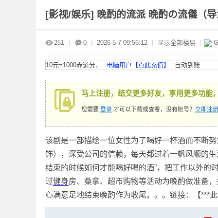
[影视/娱乐]
晚酌的流派 晩酌の流儀（导演
赤
»
›
›
›
251
|
0
|
2026-5-7 09:56:12
|
显示全部楼层
|
G
10元=1000赤道分，
电脑用户【点此充值】
自动到账
马上注册，结交更多好友，享用更多功能
您需要
登录
才可以下载或查看，没有账号？
立即注册
道
该剧是一部描绘一位女性为了喝好一杯酒而不断努
饰），深受公司的信赖，每天都过着一帆风顺的生
结束的时候如何才能喝好喝的酒”，把工作以外的
过
健身
房、桑拿、超市购物等活动为晚酌做准备，
心满意足地结束晚酌作为收尾。。。链接：【***