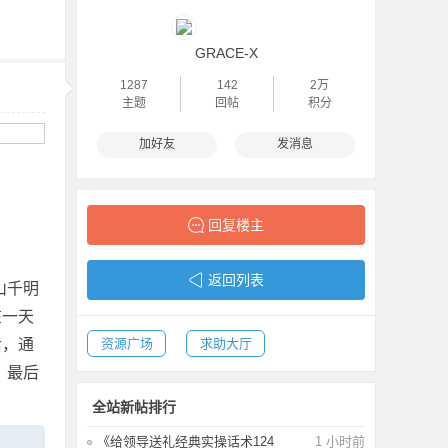
GRACE-X
1287
142
2万
主题
回帖
积分
加好友
发消息
回复楼主
返回列表
山千明
在一天
后，通
资源广场
求助大厅
，最后
全站新帖排行
《给领导送礼经典实操话术124
1 小时前