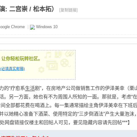
: 二宫崇 / 松本拓）
[复制链接]
oogle Chrome
|
Windows 10
x
，让你轻松玩转社区。
(必填真实邮箱)
力的“疗愈系
生活
剧”，在房地产公司做销售工作的伊泽美幸（栗
活。另一方面，她也有不为周围人所知的一面。那就是，考虑“
时间全部都花费在喝酒上。每一集通常描绘主角伊泽美幸在下班
并以她精心准备下酒菜、使用特定的“三步倒酒法”产生大量泡沫
此处网盘链接仅楼主和回帖人可见，要见隐藏内容请先回帖***】