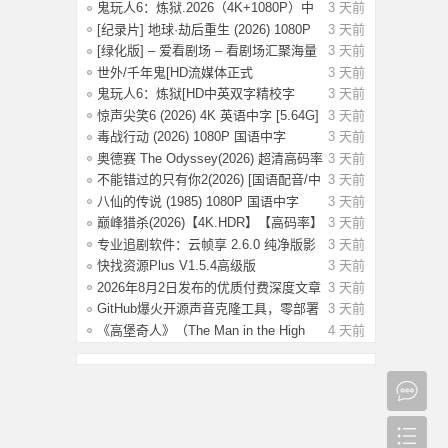
New D
鬼玩人6：炼狱.2026（4K+1080P）中
3 天前
字.附系
[纪录片] 地球·劫后重生 (2026) 1080P
3 天前
英
[绿化版] – 爱看剧场 – 看剧场汇聚海量
3 天前
影
世外/千年鬼[HD流媒体正式
3 天前
版]Another.World
鬼玩人6：炼狱[HD中英双字精校字
3 天前
幕]Evil De
惊声尖笑6 (2026) 4K 英语中字 [5.64G]
3 天前
毒战行动 (2026) 1080P 国语中字
3 天前
[1.14G]
奥德赛 The Odyssey(2026) 超清高码率
3 天前
4K H
不能错过的只有你2(2026) [国语配音/中
3 天前
文字
八仙的传说 (1985) 1080P 国语中字
3 天前
[3.79G]
巅峰猎杀(2026)【4K.HDR】【高码率】
3 天前
【内封
专业追剧软件：云帧享 2.6.0 纯净版影
3 天前
视资
快找资源Plus V1.5.4高级版
3 天前
2026年8月2日发布的优质付费深度文章
3 天前
合集【
GitHub爆火开源声音克隆工具，零部署
3 天前
3秒音
《高堡奇人》（The Man in the High
4 天前
Castle