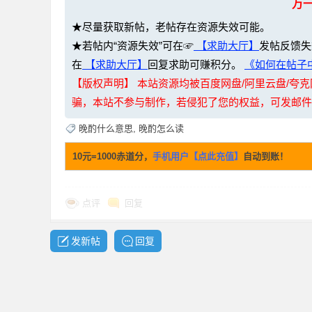
万
36
★尽量获取新帖，老帖存在资源失效可能。
★若帖内“资源失效”可在☞
【求助大厅】
发帖反馈失
在
【求助大厅】
回复求助可赚积分。
《如何在帖子中
【版权声明】 本站资源均被百度网盘/阿里云盘/
骗，本站不参与制作，若侵犯了您的权益，可发邮件至：li
晚酌什么意思
,
晚酌怎么读
5
10元=1000赤道分，
手机用户【点此充值】
自动到账！
点评
回复
发新帖
回复
论