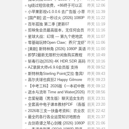
名军官冲出
tg绕过短信收费，+86终于可以正
昨天 12:06
常登录了
小苹果影视v1.0.0.6 去广告版 小草
昨天 11:39
影视v2.5
[国产剧] 这一秒过火 (2026) 1080P
昨天 11:22
国语中
百年孤独 第二季 [更新07
昨天 11:19
集]2026.HD1080P.X
剪映免会员最高版本，无任何会员
昨天 11:16
按钮，免会
星球大战：幻境 — 第九个绝地武
昨天 11:07
士 (2026)
零基础玩转Open Claw：养只“龙虾”
昨天 11:06
当助理
[美剧] 斯特林角 (2026) 1080P 英语
昨天 11:00
中字 (
即梦2最新无限积分闲鱼购买教程
昨天 10:49
斩毒行动(2026) 4K HDR.SDR 高码
昨天 10:16
率 【国语
AZ录屏大师v6.9.6会员版 支持
昨天 09:52
1080P/60fps
斯特林角Sterling Point(艾拉·鲁宾/
昨天 09:43
艾米丽
高尔夫球也疯狂2 Happy Gilmore
昨天 09:23
2(2025) WE
【中考三科】2026版《一本初中数
昨天 09:12
理化公式定
逝水与流年 Time and Water(2026)
昨天 08:56
【简繁英
恋爱秘籍（男生版）聊天追女生的
前天 23:31
话术技巧，
全套高中电子课本教材PDF （各版
前天 23:20
本齐全）【
2026年三支一扶备考资料：农业农
前天 22:42
村知识考前
最全的各行各业运营知识地图合
前天 21:37
集，运营人案
古剑奇谭之琴心剑魄 (2026) 1080P
前天 21:06
国语中字