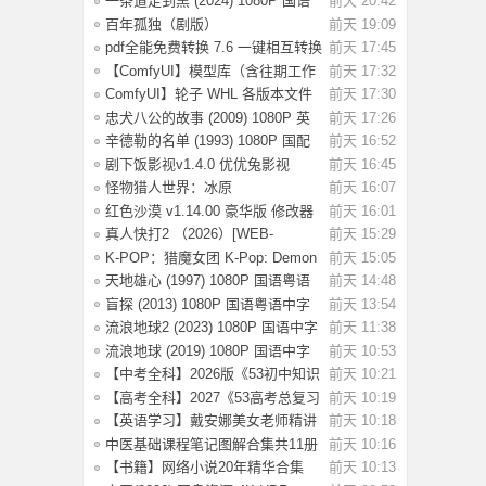
一条道走到黑 (2024) 1080P 国语
前天 20:42
中字 [1.35
百年孤独（剧版）
前天 19:09
S02.2026（4K+1080P）中字
pdf全能免费转换 7.6 一键相互转换
前天 17:45
【ComfyUI】模型库（含往期工作
前天 17:32
流模型）
ComfyUI】轮子 WHL 各版本文件
前天 17:30
忠犬八公的故事 (2009) 1080P 英
前天 17:26
语中字 [2.
辛德勒的名单 (1993) 1080P 国配
前天 16:52
国语英语
剧下饭影视v1.4.0 优优兔影视
前天 16:45
v5.1.3
怪物猎人世界：冰原
前天 16:07
Build.15539686 全DLC
红色沙漠 v1.14.00 豪华版 修改器
前天 16:01
（Crimson
真人快打2 （2026）[WEB-
前天 15:29
MKV/124G][英语中
K-POP：猎魔女团 K-Pop: Demon
前天 15:05
Hunters(202
天地雄心 (1997) 1080P 国语粤语
前天 14:48
中字 [3.17
盲探 (2013) 1080P 国语粤语中字
前天 13:54
[3.64G]
流浪地球2 (2023) 1080P 国语中字
前天 11:38
[2.8G]
流浪地球 (2019) 1080P 国语中字
前天 10:53
[3.54G]
【中考全科】2026版《53初中知识
前天 10:21
清单》9科
【高考全科】2027《53高考总复习
前天 10:19
A版》9科全
【英语学习】戴安娜美女老师精讲
前天 10:18
《新概念英
中医基础课程笔记图解合集共11册
前天 10:16
【书籍】网络小说20年精华合集
前天 10:13