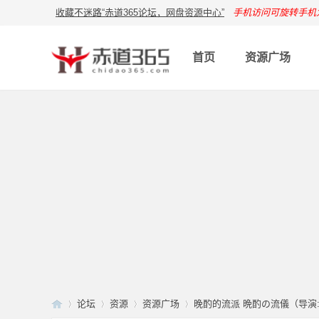
收藏不迷路“赤道365论坛，网盘资源中心”
手机访问可旋转手机
首页
资源广场
论坛
资源
资源广场
晚酌的流派 晩酌の流儀（导演: 二