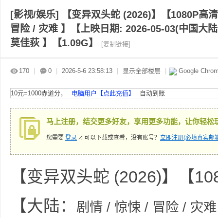
[影视/娱乐]
【变异双头蛇 (2026)】【1080P
冒险 / 灾难 】【上映日期: 2026-05-03(中国
赤
»
›
›
›
莫佳荻 】【1.09G】
[复制链接]
170
|
0
|
2026-5-6 23:58:13
|
显示全部楼层
|
Google Chro
10元=1000赤道分，
电脑用户【点此充值】
自动到账
马上注册，结交更多好友，享用更多功能，让你轻松
道
您需要
登录
才可以下载或查看，没有账号？
立即注册(必填真实邮箱
【变异双头蛇 (2026)】【
【大陆：
剧情 / 惊悚 / 冒险 / 灾难