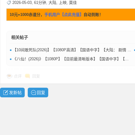
2026-05-03
,
61分钟
,
大陆
,
上映
,
莫佳
10元=1000赤道分，
手机用户【点此充值】
自动到账！
资
相关帖子
•
【10间敢死队(2026)】【1080P高清】【国语中字】【大陆： 剧情 / 喜剧】【上映日期: 2026-05-01(中国大陆) / 2026-04-17(北京国际电影节)】【片长:120分钟】【主演: 蒋龙 / 齐溪】【导演: 陈思诚】【1.77G】
•
《八仙！(2026)》【1080P】【目前最清晰版本】【国语中字】【大陆：喜剧 / 动画 / 奇幻 / 冒险】【3.22GB】【主演: 陈浩 / 李绍哲】【上映日期: 2026-07-18(中国大陆)】【片长:144分钟】
点评
回复
源
发新帖
回复