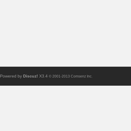
布
Powered by
Discuz!
X3.4
© 2001-2013 Comsenz Inc.
、