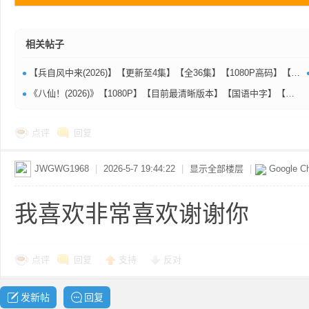
相关帖子
资
•
【兵自风中来(2026)】【更新至4集】【全36集】【1080P高码】【国语中字】【单集/0.5G】【大陆： 剧情 / 动作】【主演: 欧豪 / 蓝盈莹】
•
《八仙！(2026)》【1080P】【目前最清晰版本】【国语中字】【大陆：喜剧 / 动画 / 奇幻 / 冒险】【3.22GB】【主演: 陈浩 / 李绍哲】【上映日期: 2026-07-18(中国大陆)】【片长:144分钟】
点评
回复
JWGWG1968
|
2026-5-7 19:44:22
|
显示全部楼层
|
Google C
源
我喜欢非常喜欢谢谢你
点评
回复
支持
反对
发新帖
回复