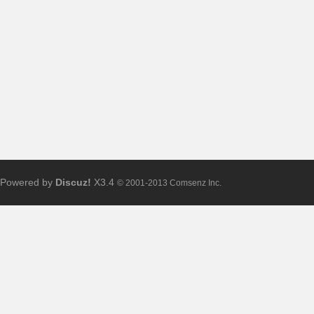
布
Powered by
Discuz!
X3.4
© 2001-2013 Comsenz Inc.
、