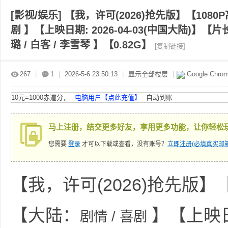
[影视/娱乐]
【我，许可(2026)抢先版】【108
剧 】【上映日期: 2026-04-03(中国大陆)】【片长
赤
»
›
›
›
璐 / 白客 / 李雪琴 】【0.82G】
[复制链接]
267
|
1
|
2026-5-6 23:50:13
|
显示全部楼层
|
Google Chro
10元=1000赤道分，
电脑用户【点此充值】
自动到账
马上注册，结交更多好友，享用更多功能，让你轻松
道
您需要
登录
才可以下载或查看，没有账号？
立即注册(必填真实邮箱
【我，许可(2026)抢先版】
【大陆：
】【上映日
剧情 / 喜剧