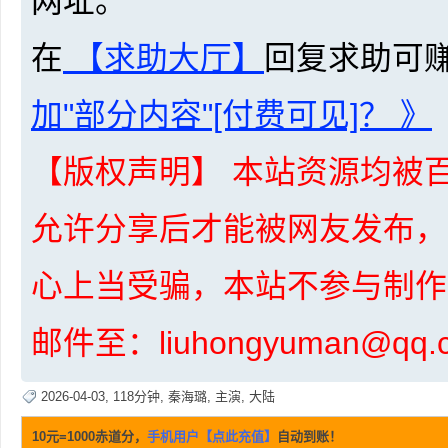
网址。
在
【求助大厅】
回复求助可
加"部分内容"[付费可见]？ 》
网
【版权声明】 本站资源均被百
允许分享后才能被网友发布，
心上当受骗，本站不参与制作
盘
邮件至：liuhongyuman@q
2026-04-03
,
118分钟
,
秦海璐
,
主演
,
大陆
10元=1000赤道分，
手机用户【点此充值】
自动到账！