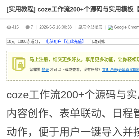
[实用教程]
coze工作流200+个源码与实用模板【
赤
»
›
›
›
415
|
7
|
2026-5-5 16:00:38
|
显示全部楼层
|
Google Chro
10元=1000赤道分，
电脑用户【点此充值】
自动到账
马上注册，结交更多好友，享用更多功能，让你轻松
您需要
登录
才可以下载或查看，没有账号？
立即注册(必填真实邮箱
道
coze工作流200+个源码
内容创作、表单联动、日程
动作，便于用户一键导入并