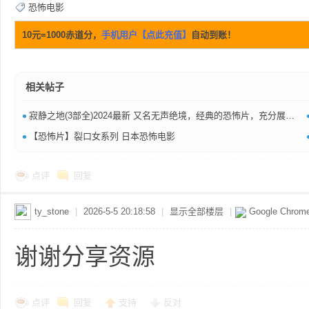
恐怖电影
共
10元=1000赤道分，
手机用户【点此充值】
自动到账！
相关帖子
•
寂静之地(3部全)2024最新 又名无声绝境，经典的恐怖片，充分展现人性光辉和温暖的恐怖电影。
•
【恐怖片】裂口女系列 日本恐怖电影
享
点评
回复
ty_stone
|
2026-5-5 20:18:58
|
显示全部楼层
|
Google Chrom
谢谢分享资源
发
点评
回复
支持
反对