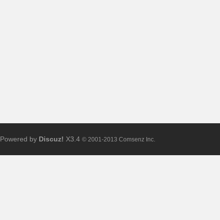
、
悬
Powered by
Discuz!
X3.4
© 2001-2013 Comsenz Inc.
赏