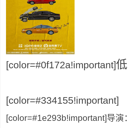
36
低
5
[color=#0f172a!important]
[color=#334155!important]
[color=#1e293b!important]导
论