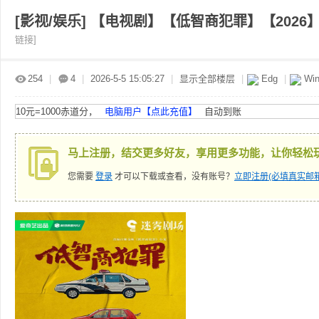
[影视/娱乐]
【电视剧】【低智商犯罪】【2026
链接]
赤
»
›
›
›
254
|
4
|
2026-5-5 15:05:27
|
显示全部楼层
|
Edg
|
Win
10元=1000赤道分，
电脑用户【点此充值】
自动到账
马上注册，结交更多好友，享用更多功能，让你轻松
您需要
登录
才可以下载或查看，没有账号？
立即注册(必填真实邮箱
道