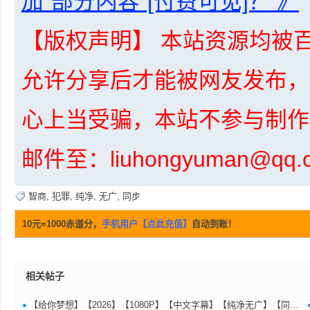
加"部分内容"[付费可见]？ 》
【版权声明】 本站资源均被百
允许分享后才能被网友发布，
普
心上当受骗，本站不参与制作
邮件至：liuhongyuman@q
智商
,
犯罪
,
纯净
,
无广
,
同步
10元=1000赤道分，
手机用户【点此充值】
自动到账！
通
相关帖子
•
【给你梦想】【2026】【1080P】【中文字幕】【纯净无广】【同步更新】✅️