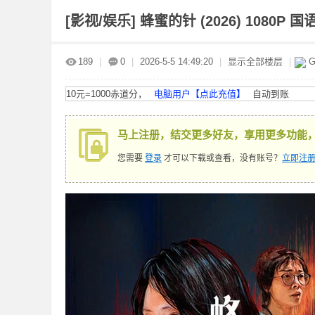
[影视/娱乐]
蜂蜜的针 (2026) 1080P 国语
赤
»
›
›
›
189
|
0
|
2026-5-5 14:49:20
|
显示全部楼层
|
G
10元=1000赤道分，
电脑用户【点此充值】
自动到账
马上注册，结交更多好友，享用更多功能
您需要
登录
才可以下载或查看，没有账号？
立即注册
道