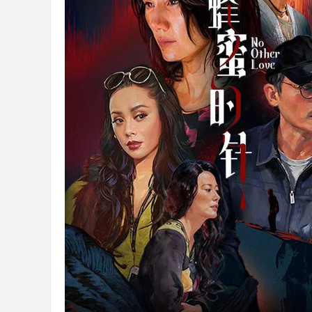
36
5
论