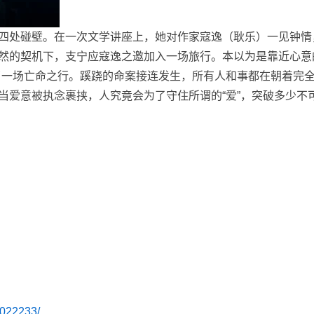
四处碰壁。在一次文学讲座上，她对作家寇逸（耿乐）一见钟情
然的契机下，支宁应寇逸之邀加入一场旅行。本以为是靠近心意
了一场亡命之行。蹊跷的命案接连发生，所有人和事都在朝着完
当爱意被执念裹挟，人究竟会为了守住所谓的“爱”，突破多少不
6022233/