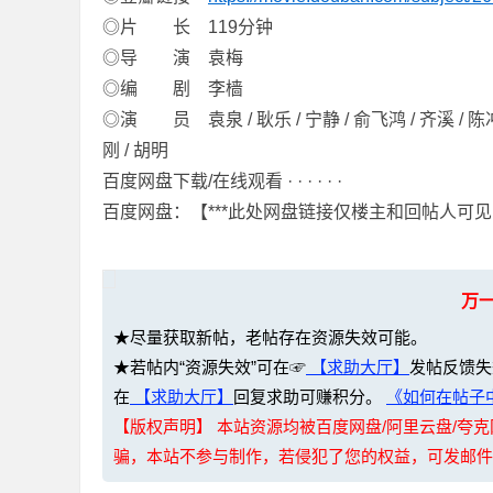
◎片 长 119分钟
◎导 演 袁梅
◎编 剧 李樯
◎演 员 袁泉 / 耿乐 / 宁静 / 俞飞鸿 / 齐溪 / 陈冲 /
网
刚 / 胡明
百度网盘下载/在线观看 · · · · · ·
百度网盘：【***此处网盘链接仅楼主和回帖人可见
万
★尽量获取新帖，老帖存在资源失效可能。
盘
★若帖内“资源失效”可在☞
【求助大厅】
发帖反馈失
在
【求助大厅】
回复求助可赚积分。
《如何在帖子中
【版权声明】 本站资源均被百度网盘/阿里云盘/
骗，本站不参与制作，若侵犯了您的权益，可发邮件至：li