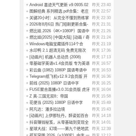
条》：不踩红
Android 墨迹天气更新 v9.0935.02
昨天 23:40
去广告解
图解经典 系列精选.pdf合集：老庄
昨天 22:57
易经 风
关键20小时：从完全不懂到熟练掌
昨天 22:30
握一门新技
2026年8月6日 热门短剧更新合集-
昨天 21:31
海量热门
燃比娃.2026（4K+1080P）国语中
昨天 21:26
字.首部宣纸
燃比娃(2025) [中国大陆] [动画 / 奇
昨天 21:24
幻 /
Windows电脑宝藏插件114个合
昨天 21:19
集，按功能分类
水印鸭 2.1 超清无码 免费无限次
昨天 17:36
试了好多
[动画片] 机器人总动员 (2008)
昨天 17:13
1080P 国配
零基础学英语v1.4会员版 专为英语
昨天 16:57
初学者设
彩云曲 (1982) 1080P 国语粤语中
昨天 16:53
字 [2.49G]
Telegram纸飞机v12.9.2会员版 开
昨天 16:36
放注册了
前线 (2025) 1080P 日语中字
昨天 16:25
[1.74G]
FUSE聚合直播v3.0.31会员版 虎牙
昨天 16:04
斗鱼抖音快
Z 真·三国无双8：帝国
昨天 15:58
_Build.20984287 官
花便当 (2025) 1080P 日语中字
昨天 15:49
[1.83G]
阿凡达：潘多拉边境
昨天 15:43
Build.22429549（Avata
[动画片] 上伊那牡丹，醉姿如百合
昨天 14:18
(2026) 1
抖音赚钱秘笈，从零基础到变现全
昨天 14:01
解析[40.4G
星球大战：幻境——第九个绝地武
昨天 12:39
士.2026（4
孤军突围.2026（+1080P）中字.一
昨天 12:12