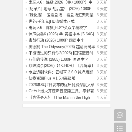
New D
鬼玩人6：炼狱.2026（4K+1080P）中
3 天前
字.附系
[纪录片] 地球·劫后重生 (2026) 1080P
3 天前
英
[绿化版] – 爱看剧场 – 看剧场汇聚海量
3 天前
影
世外/千年鬼[HD流媒体正式
3 天前
版]Another.World
鬼玩人6：炼狱[HD中英双字精校字
3 天前
幕]Evil De
惊声尖笑6 (2026) 4K 英语中字 [5.64G]
3 天前
毒战行动 (2026) 1080P 国语中字
3 天前
[1.14G]
奥德赛 The Odyssey(2026) 超清高码率
3 天前
4K H
不能错过的只有你2(2026) [国语配音/中
3 天前
文字
八仙的传说 (1985) 1080P 国语中字
3 天前
[3.79G]
巅峰猎杀(2026)【4K.HDR】【高码率】
3 天前
【内封
专业追剧软件：云帧享 2.6.0 纯净版影
3 天前
视资
快找资源Plus V1.5.4高级版
3 天前
2026年8月2日发布的优质付费深度文章
3 天前
合集【
GitHub爆火开源声音克隆工具，零部署
3 天前
3秒音
《高堡奇人》（The Man in the High
4 天前
Castle