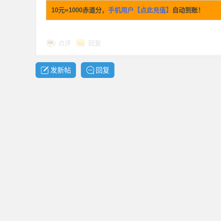
10元=1000赤道分，
手机用户【点此充值】
自动到账！
资
点评
回复
发新帖
回复
源