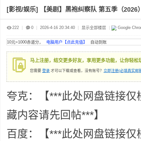
[影视/娱乐]
【美剧】黑袍纠察队 第五季（2026）
赤
»
›
›
›
222
|
0
|
2026-4-16 20:34:40
|
显示全部楼层
|
Google Chr
10元=1000赤道分，
电脑用户【点此充值】
自动到账
马上注册，结交更多好友，享用更多功能，让你轻松
您需要
登录
才可以下载或查看，没有账号？
立即注册(必填真实邮箱
道
夸克：【***此处网盘链接
藏内容请先回帖***】
百度：【***此处网盘链接