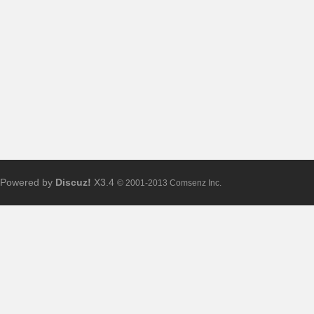
布
Powered by
Discuz!
X3.4
© 2001-2013 Comsenz Inc.
、