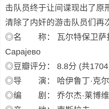
击队员终于让间谍现出了原
清除了内奸的游击队员们再
◎名 称： 瓦尔特保卫萨拉热窝
坛
Сарајево
◎豆瓣评分： 8.8分 (共170
◎导 演： 哈伊鲁丁·克
-
◎编 剧： 乔尔杰·莱博