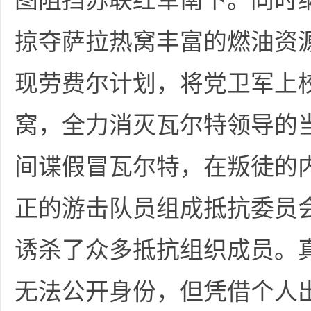
图阻挡苏联红军南下。同时纳
36
掠夺萨拉热窝丰富的燃油资
现劳费尔计划，将党卫军上
窝，全力消灭瓦尔特领导的
5
间谍假冒瓦尔特，在叛徒的
正的游击队员组成抵抗委员
诱杀了众多抵抗组织成员。
无法公开身份，但凭借个人
论