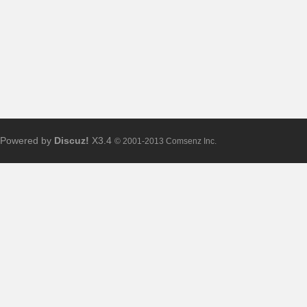
普
Powered by
Discuz!
X3.4
© 2001-2013 Comsenz Inc.
通