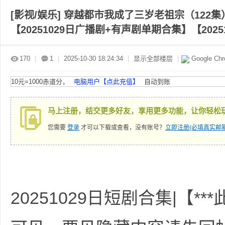
[影视/娱乐]
穿越都市我成了三岁老祖宗（122集）
【20251029日广播剧+有声剧单期合集】【202
赤
»
›
›
›
170
|
1
|
2025-10-30 18:24:34
|
显示全部楼层
|
Google Ch
10元=1000赤道分，
电脑用户【点此充值】
自动到账
马上注册，结交更多好友，享用更多功能，让你轻松
您需要
登录
才可以下载或查看，没有账号？
立即注册(必填真实邮箱
道
20251029日短剧合集|【