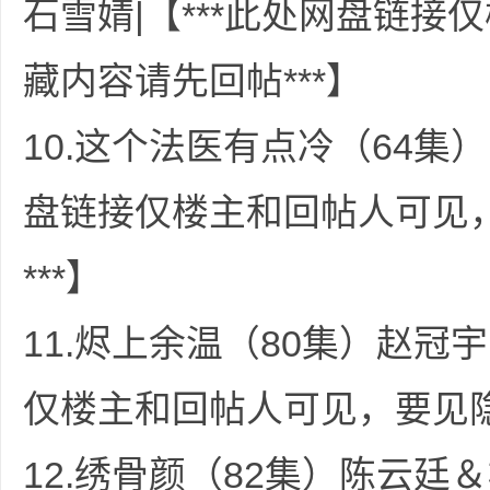
石雪婧|【***此处网盘链
共
藏内容请先回帖***】
10.这个法医有点冷（64集）
盘链接仅楼主和回帖人可见
享
***】
11.烬上余温（80集）赵冠宇
仅楼主和回帖人可见，要见隐
12.绣骨颜（82集）陈云廷＆
发