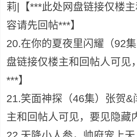
莉|【***此处网盘链接仅
、
容请先回帖***】
20.在你的夏夜里闪耀（92集
盘链接仅楼主和回帖人可见
悬
***】
21.笑面神探（46集）张贺&
主和回帖人可见，要见隐藏内
22.天降小人参，帅府宠上天
赏