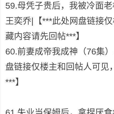
59.母凭子贵后，我被冷面
王奕乔|【***此处网盘链
藏内容请先回帖***】
60.前妻成帝我成神（76集）
盘链接仅楼主和回帖人可见
***】
61.失业当保姆后，拿捏厌